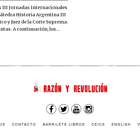
as III Jornadas Internacionales
Cátedra Historia Argentina III
ico y Juez de la Corte Suprema.
guntas. A continuación, los…
OS
CONTACTO
BARRILETE LIBROS
CEICS
ENGLISH
V