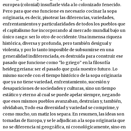
europea (colonial) insuflarle vida a lo colonizado fenecido.
Pero para que eso funcione es necesario cocinar la sopa
originaria, es decir, pisotear las diferencias, variedades,
enfrentamientos y particularidades de todos los pueblos que
el capitalismo fue incorporando al mercado mundial bajo un
único rasgo: ser lo otro de occidente. Una inmensa riqueza
histórica, diversa y profunda, pero también desigual y
violenta, y por lo tanto imposible de subsumirse en una
generalidad indiferenciada, es destruida para construir ese
pasado que funcione como “lo griego” en la filosofía
heideggeriana: ser el pasado que guía nuestro futuro. Lo
mismo sucede con el tiempo histórico de la sopa originaria
que ya no tiene variedad, enfrentamiento, sucesión y
desapariciones de sociedades y culturas, sino un tiempo
estático y eterno al cual se puede apelar siempre, negando
que esos mismos pueblos avanzaban, destruían y, también,
olvidaban, Todo esa diversidad y variedad se comprime, y
como mucho, un matiz los separa. En resumen, las ideas son
tomadas de Europa, y se le adjudican a la sopa originaria que
no se diferencia ni geográfica, ni cronológicamente, sino en