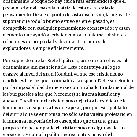
cristianismo. Porque no hay caída más estruendosa que el
pecado original, esa es la matriz de esta estrategia del
pensamiento. Desde el punto de vista discursivo, la lógica de
suponer que todo lo bueno estuvo ya en el pasado, es
compatible con cualquier pensamiento conservador y es un
elemento que ayudó al cristianismo a adaptarse a distintas
relaciones de propiedad y distintas fracciones de
explotadores, siempre eficientemente.
Por supuesto que las Siete hipótesis, sortean con eficacia al
cristianismo, sin mencionarlo. Esto constituye un logro
evasivo al nivel del gran Houdini, ya que ese cristianismo
eludido es la cruz que acompañó a la espada. Debe ser eludido
por la imposibilidad de meterse con un aliado fundamental de
las burguesías a las que (veremos) se intenta justificar y
apoyar. Cuestionar el cristianismo dejaría a la estética de la
liberación sin sujetos a los que apelar, porque ese “poblador
del sur” al que se entroniza, no sólo se ha vuelto proletario en
la inmensa mayoría de los casos, sino que en una gran
proporción ha adoptado el cristianismo en algunas de sus
versiones. Y como la política consciente y activa de la