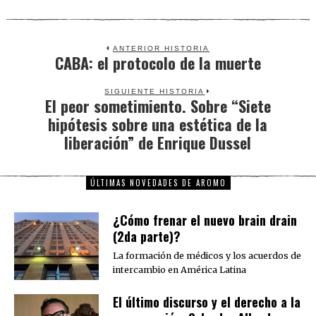
ANTERIOR HISTORIA
CABA: el protocolo de la muerte
Previous
post:
SIGUIENTE HISTORIA
El peor sometimiento. Sobre “Siete
Next
hipótesis sobre una estética de la
post:
liberación” de Enrique Dussel
ÚLTIMAS NOVEDADES DE AROMO
¿Cómo frenar el nuevo brain drain
(2da parte)?
La formación de médicos y los acuerdos de
intercambio en América Latina
El último discurso y el derecho a la