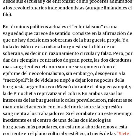
desde sus escuelas y de entronizar como próceres admirados
a los revolucionarios independentistas (aunque limándoles el
filo).
En términos políticos actuales el “colonialismo” es una
vaguedad que carece de sentido. Consiste en la afirmación de
que no hay decisiones soberanas de la burguesía propia. Y a
toda decisión de esa misma burguesía se la tilda de no
soberana, es decir un razonamiento circular y falaz. Pero, por
dar dos ejemplos contrarios de gran porte, las dos dictaduras
mas sangrientas del cono sur que se suponen cómo el
epítome del neocolonialismo, sin embargo, desoyeron a la
“metrópoli”: la de Videla se negó a dejar los negocios de la
burguesía argentina con Moscú durante el bloqueo yanqui, y
la de Pinochet a reprivatizar el cobre. En ambos casos los
intereses de las burguesías locales prevalecieron, mientras se
mantenía el acuerdo con los del norte sobre la represión
sangrienta a los trabajadores. Si el combate con este enemigo
inexistente es el centro de una de las dos ideologías
burguesas más populares, en esta nota abordaremos a esta
corriente en el plano cultural y estético, a través de las
“Siete