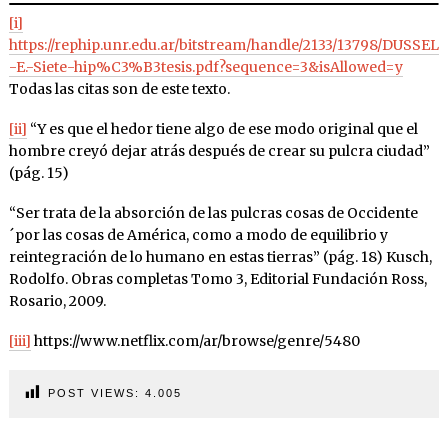
[i]
https://rephip.unr.edu.ar/bitstream/handle/2133/13798/DUSSEL
-E.-Siete-hip%C3%B3tesis.pdf?sequence=3&isAllowed=y
Todas las citas son de este texto.
[ii]
“Y es que el hedor tiene algo de ese modo original que el
hombre creyó dejar atrás después de crear su pulcra ciudad”
(pág. 15)
“Ser trata de la absorción de las pulcras cosas de Occidente
´por las cosas de América, como a modo de equilibrio y
reintegración de lo humano en estas tierras” (pág. 18) Kusch,
Rodolfo. Obras completas Tomo 3, Editorial Fundación Ross,
Rosario, 2009.
[iii]
https://www.netflix.com/ar/browse/genre/5480
POST VIEWS:
4.005