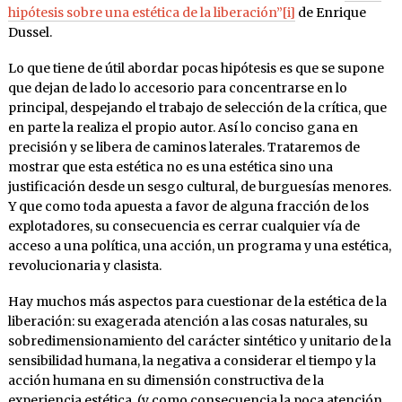
hipótesis sobre una estética de la liberación”
[i]
de Enrique
Dussel.
Lo que tiene de útil abordar pocas hipótesis es que se supone
que dejan de lado lo accesorio para concentrarse en lo
principal, despejando el trabajo de selección de la crítica, que
en parte la realiza el propio autor. Así lo conciso gana en
precisión y se libera de caminos laterales. Trataremos de
mostrar que esta estética no es una estética sino una
justificación desde un sesgo cultural, de burguesías menores.
Y que como toda apuesta a favor de alguna fracción de los
explotadores, su consecuencia es cerrar cualquier vía de
acceso a una política, una acción, un programa y una estética,
revolucionaria y clasista.
Hay muchos más aspectos para cuestionar de la estética de la
liberación: su exagerada atención a las cosas naturales, su
sobredimensionamiento del carácter sintético y unitario de la
sensibilidad humana, la negativa a considerar el tiempo y la
acción humana en su dimensión constructiva de la
experiencia estética, (y como consecuencia la poca atención