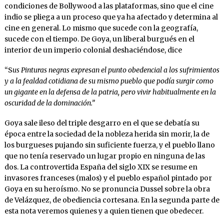
condiciones de Bollywood a las plataformas, sino que el cine
indio se pliega a un proceso que ya ha afectado y determina al
cine en general. Lo mismo que sucede con la geografía,
sucede con el tiempo. De Goya, un liberal burgués en el
interior de un imperio colonial deshaciéndose, dice
“S
us Pinturas negras expresan el punto obedencial a los sufrimientos
y a la fealdad cotidiana de su mismo pueblo que podía surgir como
un gigante en la defensa de la patria, pero vivir habitualmente en la
oscuridad de la dominación.”
Goya sale ileso del triple desgarro en el que se debatía su
época entre la sociedad de la nobleza herida sin morir, la de
los burgueses pujando sin suficiente fuerza, y el pueblo llano
que no tenía reservado un lugar propio en ninguna de las
dos. La controvertida España del siglo XIX se resume en
invasores franceses (malos) y el pueblo español pintado por
Goya en su heroísmo. No se pronuncia Dussel sobre la obra
de Velázquez, de obediencia cortesana. En la segunda parte de
esta nota veremos quienes y a quien tienen que obedecer.