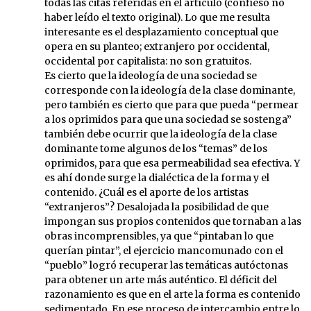
todas las citas referidas en el artículo (confieso no
haber leído el texto original). Lo que me resulta
interesante es el desplazamiento conceptual que
opera en su planteo; extranjero por occidental,
occidental por capitalista: no son gratuitos.
Es cierto que la ideología de una sociedad se
corresponde con la ideología de la clase dominante,
pero también es cierto que para que pueda “permear
a los oprimidos para que una sociedad se sostenga”
también debe ocurrir que la ideología de la clase
dominante tome algunos de los “temas” de los
oprimidos, para que esa permeabilidad sea efectiva. Y
es ahí donde surge la dialéctica de la forma y el
contenido. ¿Cuál es el aporte de los artistas
“extranjeros”? Desalojada la posibilidad de que
impongan sus propios contenidos que tornaban a las
obras incomprensibles, ya que “pintaban lo que
querían pintar”, el ejercicio mancomunado con el
“pueblo” logró recuperar las temáticas autóctonas
para obtener un arte más auténtico. El déficit del
razonamiento es que en el arte la forma es contenido
sedimentado. En ese proceso de intercambio entre lo