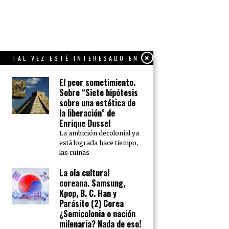
TAL VEZ ESTÉ INTERESADO EN
El peor sometimiento.
Sobre “Siete hipótesis
sobre una estética de
la liberación” de
Enrique Dussel
La ambición decolonial ya
está lograda hace tiempo,
las ruinas
La ola cultural
coreana. Samsung,
Kpop, B. C. Han y
Parásito (2) Corea
¿Semicolonia o nación
milenaria? Nada de eso!