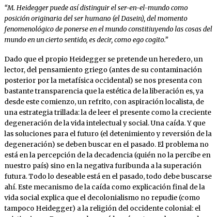
“M. Heidegger puede así distinguir el ser-en-el-mundo como
posición originaria del ser humano (el Dasein), del momento
fenomenológico de ponerse en el mundo constitiuyendo las cosas del
mundo en un cierto sentido, es decir, como ego cogito.”
Dado que el propio Heidegger se pretende un heredero, un
lector, del pensamiento griego (antes de su contaminación
posterior por la metafísica occidental) se nos presenta con
bastante transparencia que la estética de la liberación es, ya
desde este comienzo, un refrito, con aspiración localista, de
una estrategia trillada: la de leer el presente como la creciente
degeneración de la vida intelectual y social. Una caída. Y que
las soluciones para el futuro (el detenimiento y reversión de la
degeneración) se deben buscar en el pasado. El problema no
está en la percepción de la decadencia (quién no la percibe en
nuestro país) sino en la negativa furibunda a la superación
futura. Todo lo deseable está en el pasado, todo debe buscarse
ahí. Este mecanismo de la caída como explicación final de la
vida social explica que el decolonialismo no repudie (como
tampoco Heidegger) a la religión del occidente colonial: el