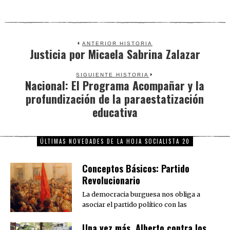
ANTERIOR HISTORIA
Justicia por Micaela Sabrina Zalazar
Previous
post:
SIGUIENTE HISTORIA
Nacional: El Programa Acompañar y la
Next
profundización de la paraestatización
post:
educativa
ÚLTIMAS NOVEDADES DE LA HOJA SOCIALISTA 20
Conceptos Básicos: Partido
Revolucionario
La democracia burguesa nos obliga a
asociar el partido político con las
Una vez más, Alberto contra los