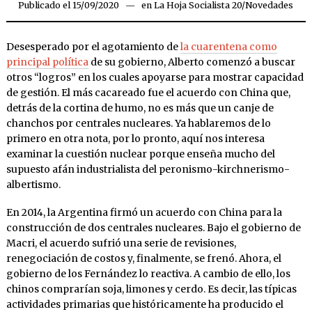
Publicado el
15/09/2020
15/09/2020
en
La Hoja Socialista 20
/
Novedades
Desesperado por el agotamiento de
la cuarentena como
principal política
de su gobierno, Alberto comenzó a buscar
otros “logros” en los cuales apoyarse para mostrar capacidad
de gestión. El más cacareado fue el acuerdo con China que,
detrás de la cortina de humo, no es más que un canje de
chanchos por centrales nucleares. Ya hablaremos de lo
primero en otra nota, por lo pronto, aquí nos interesa
examinar la cuestión nuclear porque enseña mucho del
supuesto afán industrialista del peronismo-kirchnerismo-
albertismo.
En 2014, la Argentina firmó un acuerdo con China para la
construcción de dos centrales nucleares. Bajo el gobierno de
Macri, el acuerdo sufrió una serie de revisiones,
renegociación de costos y, finalmente, se frenó. Ahora, el
gobierno de los Fernández lo reactiva. A cambio de ello, los
chinos comprarían soja, limones y cerdo. Es decir, las típicas
actividades primarias que históricamente ha producido el