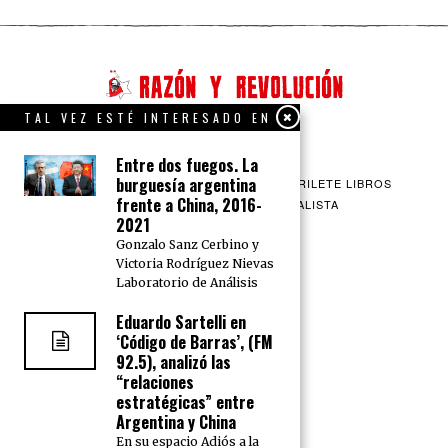
TAL VEZ ESTÉ INTERESADO EN
Entre dos fuegos. La
burguesía argentina
QUIENES SOMOS
CONTACTO
BARRILETE LIBROS
frente a China, 2016-
CEICS
ENGLISH
VÍA SOCIALISTA
2021
Gonzalo Sanz Cerbino y
Victoria Rodríguez Nievas
Laboratorio de Análisis
Eduardo Sartelli en
‘Código de Barras’, (FM
92.5), analizó las
“relaciones
estratégicas” entre
Argentina y China
En su espacio Adiós a la