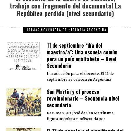
trabajo con fragmento del documental La
post:
República perdida (nivel secundario)
ÚLTIMAS NOVEDADES DE HISTORIA ARGENTINA
11 de septiembre “día del
maestro/a”: Una escuela común
para un país analfabeto – Nivel
Secundario
Introducción para el docente: El 11 de
septiembre se celebra en Argentina
San Martín y el proceso
revolucionario – Secuencia nivel
secundario
Resumen: ¿Es José de San Martín una
figura impoluta e indiscutida por
El 17 de agosto y el significado del