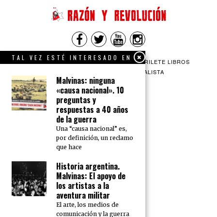
TAL VEZ ESTÉ INTERESADO EN
QUIENES SOMOS
CONTACTO
BARRILETE LIBROS
CEICS
ENGLISH
VÍA SOCIALISTA
Malvinas: ninguna
«causa nacional». 10
preguntas y
respuestas a 40 años
de la guerra
Una “causa nacional” es,
por definición, un reclamo
que hace
Historia argentina.
Malvinas: El apoyo de
los artistas a la
aventura militar
El arte, los medios de
comunicación y la guerra