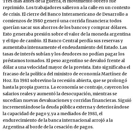
Tres días antes de la guerra, el movimiento obrero fue
reprimido. Los trabajadores salieron a la calle en un contexto
de crisis. El cierre del Banco Interamericano de Desarrollo a
comienzos de 1980 generó una corrida financiera: todos
querían sacar sus ahorros de los bancos y comprar dólares.
Esto generaba presión sobre el valor de la moneda argentina
y el tipo de cambio. El Banco Central perdía sus reservas y
aumentaba intensamente el endeudamiento del Estado. Las
tasas de interés subían y los deudores no podían pagar los
préstamos tomados. El peso argentino se devaluó frente al
dólar a una velocidad mayor de la prevista. Esto significaba el
fracaso de la política del ministro de eco­nomía Martínez de
Hoz. En 1981 sobrevino la recesión abier­ta, que se prolongó
hasta la propia guerra. La economía se contrajo, cayeron los
salarios reales y aumentó la desocupación, mientras se
sucedían nuevas devaluaciones y corridas financieras. Siguió
incre­mentándose la deuda pública externa y deteriorándose
la capacidad de pago y, ya a mediados de 1981, el
endurecimiento de la banca internacional arrojó a la
Argentina al borde de la cesación de pagos.