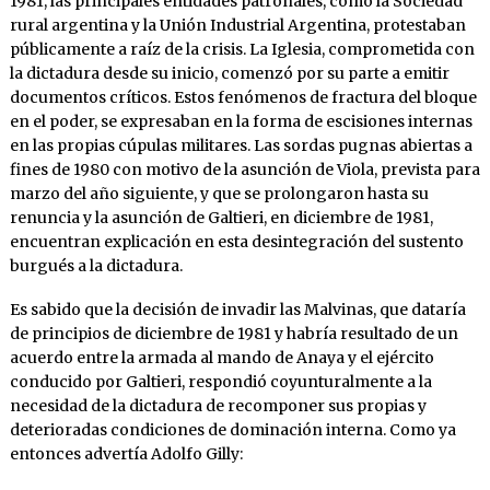
1981, las principales entidades patronales, como la Sociedad
rural argentina y la Unión Industrial Argentina, protestaban
públicamente a raíz de la crisis. La Iglesia, comprometida con
la dictadura desde su ini­cio, comenzó por su parte a emitir
documentos críticos. Estos fenó­menos de fractura del bloque
en el poder, se expresaban en la forma de escisiones internas
en las propias cúpulas militares. Las sordas pugnas abiertas a
fines de 1980 con motivo de la asunción de Viola, prevista para
marzo del año siguiente, y que se prolongaron hasta su
renuncia y la asunción de Galtieri, en diciembre de 1981,
encuentran explicación en esta desintegración del sustento
burgués a la dictadura.
Es sabido que la decisión de invadir las Malvinas, que dataría
de principios de diciembre de 1981 y habría resultado de un
acuerdo entre la armada al mando de Anaya y el ejército
conducido por Galtieri, respondió coyunturalmente a la
necesidad de la dictadura de recomponer sus propias y
deterioradas condiciones de domina­ción interna. Como ya
entonces advertía Adolfo Gilly: