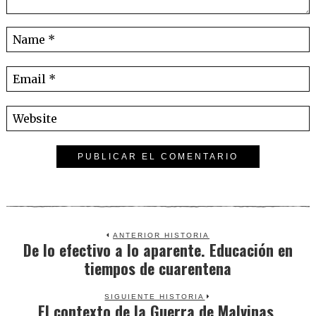
ANTERIOR HISTORIA
De lo efectivo a lo aparente. Educación en
Previous
tiempos de cuarentena
post:
SIGUIENTE HISTORIA
El contexto de la Guerra de Malvinas,
Next