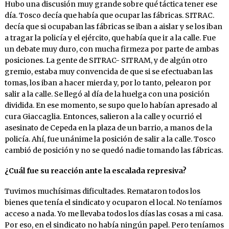
Hubo una discusión muy grande sobre qué táctica tener ese
día. Tosco decía que había que ocupar las fábricas. SITRAC.
decía que si ocupaban las fábricas se iban a aislar y se los iban
a tragar la policía y el ejército, que había que ir a la calle. Fue
un debate muy duro, con mucha firmeza por parte de ambas
posiciones. La gente de SITRAC- SITRAM, y de algún otro
gremio, estaba muy convencida de que si se efectuaban las
tomas, los iban a hacer mierda y, por lo tanto, pelearon por
salir a la calle. Se llegó al día de la huelga con una posición
dividida. En ese momento, se supo que lo habían apresado al
cura Giaccaglia. Entonces, salieron a la calle y ocurrió el
asesinato de Cepeda en la plaza de un barrio, a manos de la
policía. Ahí, fue unánime la posición de salir a la calle. Tosco
cambió de posición y no se quedó nadie tomando las fábricas.
¿Cuál fue su reacción ante la escalada represiva?
Tuvimos muchísimas dificultades. Remataron todos los
bienes que tenía el sindicato y ocuparon el local. No teníamos
acceso a nada. Yo me llevaba todos los días las cosas a mi casa.
Por eso, en el sindicato no había ningún papel. Pero teníamos