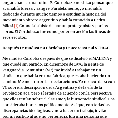
enganchada a una rutina. El Cordobazo nos hizo pensar que
acá había fuerza y sangre. Paralelamente, yo me había
dedicado durante mucho tiempo a estudiar la historia del
movimiento obrero argentino y había conocido a Pedro
Milesi.
[1]
Conocía la historia por un protagonista y por los
libros. El Cordobazo fue como poner en acción las líneas de
esos escritos.
Después te mudaste a Córdoba y te acercaste al SITRAC…
Me mudé a Córdoba después de que se disolvió el MALENA y
que quedé sin partido. En diciembre de 1970, la gente de
Vanguardia Comunista (VC) me invitó a trabajar en un
sindicato que había en una fábrica, que estaba haciendo un
camino. Me mostraron las declaraciones. Yo no acordaba con
VC sobre la descripción de la Argentina y de la vía de la
revolución acá, pero sí estaba de acuerdo con la perspectiva
que ellos tenían sobre el clasismo y la burocracia sindical. Los
consideraba honestos políticamente. Así que, con todas las
discrepancias ideológicas, vine a hacer un trabajo, invitada
por un partido al que no pertenecía. Era una persona que