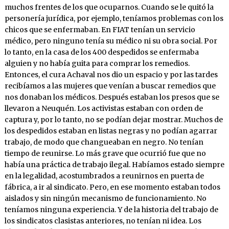
muchos frentes de los que ocuparnos. Cuando se le quitó la
personería jurídica, por ejemplo, teníamos problemas con los
chicos que se enfermaban. En FIAT tenían un servicio
médico, pero ninguno tenía su médico ni su obra social. Por
lo tanto, en la casa de los 400 despedidos se enfermaba
alguien y no había guita para comprar los remedios.
Entonces, el cura Achaval nos dio un espacio y por las tardes
recibíamos a las mujeres que venían a buscar remedios que
nos donaban los médicos. Después estaban los presos que se
llevaron a Neuquén. Los activistas estaban con orden de
captura y, por lo tanto, no se podían dejar mostrar. Muchos de
los despedidos estaban en listas negras y no podían agarrar
trabajo, de modo que changueaban en negro. No tenían
tiempo de reunirse. Lo más grave que ocurrió fue que no
había una práctica de trabajo ilegal. Habíamos estado siempre
en la legalidad, acostumbrados a reunirnos en puerta de
fábrica, a ir al sindicato. Pero, en ese momento estaban todos
aislados y sin ningún mecanismo de funcionamiento. No
teníamos ninguna experiencia. Y de la historia del trabajo de
los sindicatos clasistas anteriores, no tenían ni idea. Los