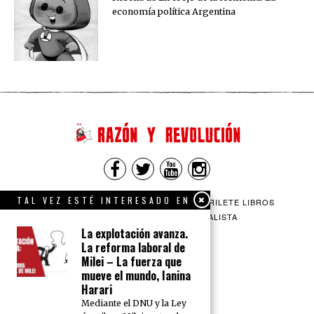
economía política Argentina
TAL VEZ ESTÉ INTERESADO EN
QUIENES SOMOS
CONTACTO
BARRILETE LIBROS
CEICS
ENGLISH
VÍA SOCIALISTA
La explotación avanza.
La reforma laboral de
Milei – La fuerza que
mueve el mundo, Ianina
Harari
Mediante el DNU y la Ley