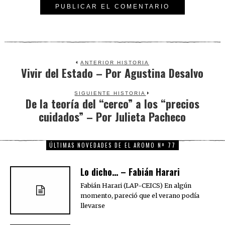
ANTERIOR HISTORIA
Vivir del Estado – Por Agustina Desalvo
Previous
post:
SIGUIENTE HISTORIA
De la teoría del “cerco” a los “precios
Next
cuidados” – Por Julieta Pacheco
post:
ÚLTIMAS NOVEDADES DE EL AROMO Nº 77
Lo dicho… – Fabián Harari
Fabián Harari (LAP-CEICS) En algún
momento, pareció que el verano podía
llevarse