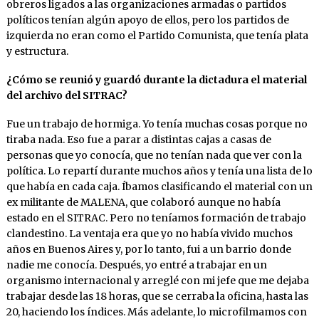
obreros ligados a las organizaciones armadas o partidos
políticos tenían algún apoyo de ellos, pero los partidos de
izquierda no eran como el Partido Comunista, que tenía plata
y estructura.
¿Cómo se reunió y guardó durante la dictadura el material
del archivo del SITRAC?
Fue un trabajo de hormiga. Yo tenía muchas cosas porque no
tiraba nada. Eso fue a parar a distintas cajas a casas de
personas que yo conocía, que no tenían nada que ver con la
política. Lo repartí durante muchos años y tenía una lista de lo
que había en cada caja. Íbamos clasificando el material con un
ex militante de MALENA, que colaboró aunque no había
estado en el SITRAC. Pero no teníamos formación de trabajo
clandestino. La ventaja era que yo no había vivido muchos
años en Buenos Aires y, por lo tanto, fui a un barrio donde
nadie me conocía. Después, yo entré a trabajar en un
organismo internacional y arreglé con mi jefe que me dejaba
trabajar desde las 18 horas, que se cerraba la oficina, hasta las
20, haciendo los índices. Más adelante, lo microfilmamos con