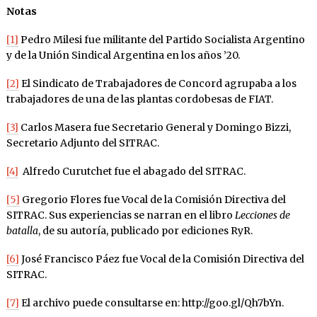
Notas
[1]
Pedro Milesi fue militante del Partido Socialista Argentino
y de la Unión Sindical Argentina en los años ’20.
[2]
El Sindicato de Trabajadores de Concord agrupaba a los
trabajadores de una de las plantas cordobesas de FIAT.
[3]
Carlos Masera fue Secretario General y Domingo Bizzi,
Secretario Adjunto del SITRAC.
[4]
Alfredo Curutchet fue el abagado del SITRAC.
[5]
Gregorio Flores fue Vocal de la Comisión Directiva del
SITRAC. Sus experiencias se narran en el libro
Lecciones de
batalla
, de su autoría, publicado por ediciones RyR.
[6]
José Francisco Páez fue Vocal de la Comisión Directiva del
SITRAC.
[7]
El archivo puede consultarse en: http://goo.gl/Qh7bYn.