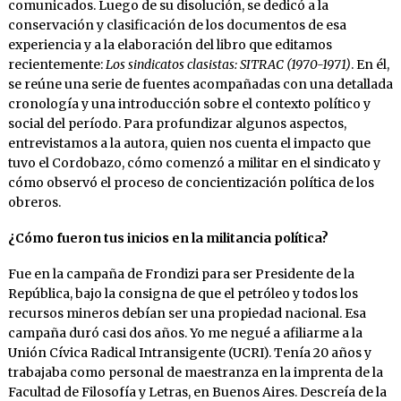
comunicados. Luego de su disolución, se dedicó a la
conservación y clasificación de los documentos de esa
experiencia y a la elaboración del libro que editamos
recientemente:
Los sindicatos clasistas: SITRAC (1970-1971)
. En él,
se reúne una serie de fuentes acompañadas con una detallada
cronología y una introducción sobre el contexto político y
social del período. Para profundizar algunos aspectos,
entrevistamos a la autora, quien nos cuenta el impacto que
tuvo el Cordobazo, cómo comenzó a militar en el sindicato y
cómo observó el proceso de concientización política de los
obreros.
¿Cómo fueron tus inicios en la militancia política?
Fue en la campaña de Frondizi para ser Presidente de la
República, bajo la consigna de que el petróleo y todos los
recursos mineros debían ser una propiedad nacional. Esa
campaña duró casi dos años. Yo me negué a afiliarme a la
Unión Cívica Radical Intransigente (UCRI). Tenía 20 años y
trabajaba como personal de maestranza en la imprenta de la
Facultad de Filosofía y Letras, en Buenos Aires. Descreía de la