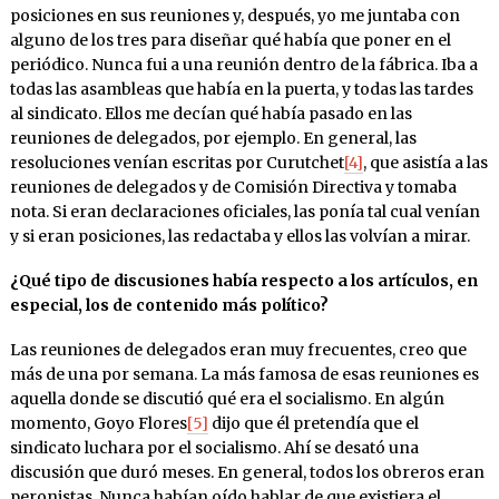
posiciones en sus reuniones y, después, yo me juntaba con
alguno de los tres para diseñar qué había que poner en el
periódico. Nunca fui a una reunión dentro de la fábrica. Iba a
todas las asambleas que había en la puerta, y todas las tardes
al sindicato. Ellos me decían qué había pasado en las
reuniones de delegados, por ejemplo. En general, las
resoluciones venían escritas por Curutchet
[4]
, que asistía a las
reuniones de delegados y de Comisión Directiva y tomaba
nota. Si eran declaraciones oficiales, las ponía tal cual venían
y si eran posiciones, las redactaba y ellos las volvían a mirar.
¿Qué tipo de discusiones había respecto a los artículos, en
especial, los de contenido más político?
Las reuniones de delegados eran muy frecuentes, creo que
más de una por semana. La más famosa de esas reuniones es
aquella donde se discutió qué era el socialismo. En algún
momento, Goyo Flores
[5]
dijo que él pretendía que el
sindicato luchara por el socialismo. Ahí se desató una
discusión que duró meses. En general, todos los obreros eran
peronistas. Nunca habían oído hablar de que existiera el