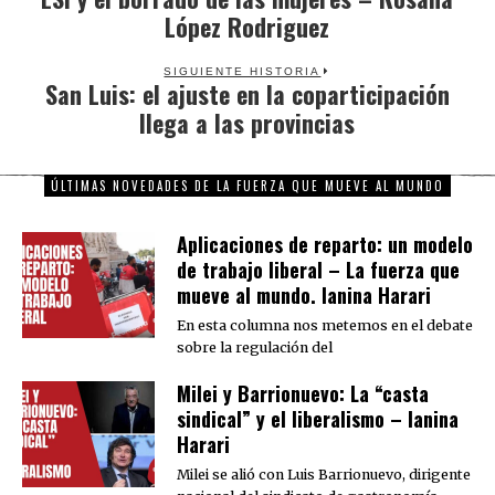
López Rodriguez
post:
SIGUIENTE HISTORIA
San Luis: el ajuste en la coparticipación
Next
llega a las provincias
post:
ÚLTIMAS NOVEDADES DE LA FUERZA QUE MUEVE AL MUNDO
Aplicaciones de reparto: un modelo
de trabajo liberal – La fuerza que
mueve al mundo. Ianina Harari
En esta columna nos metemos en el debate
sobre la regulación del
Milei y Barrionuevo: La “casta
sindical” y el liberalismo – Ianina
Harari
Milei se alió con Luis Barrionuevo, dirigente