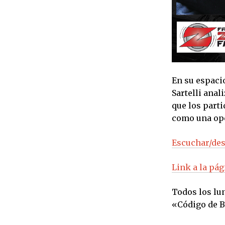
En su espaci
Sartelli ana
que los part
como una opci
Escuchar/des
Link a la pá
Todos los lun
«Código de B