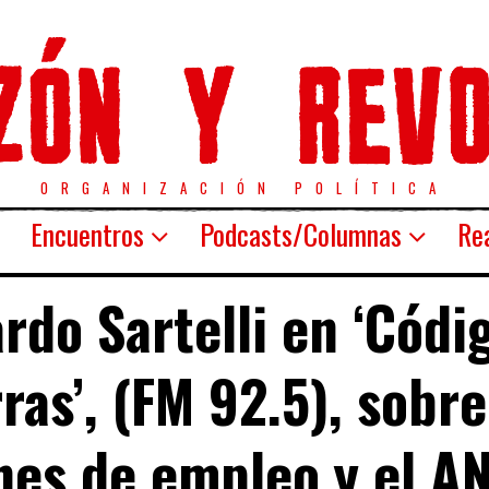
ORGANIZACIÓN POLÍTICA
Encuentros
Podcasts/Columnas
Rea
rdo Sartelli en ‘Códi
ras’, (FM 92.5), sobre
nes de empleo y el A