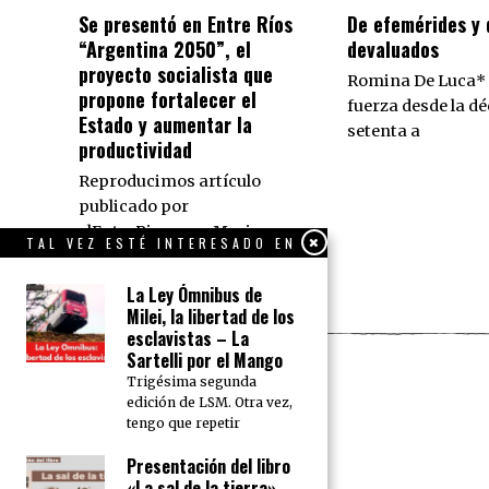
Se presentó en Entre Ríos
De efemérides y
“Argentina 2050”, el
devaluados
proyecto socialista que
Romina De Luca*
propone fortalecer el
fuerza desde la dé
Estado y aumentar la
setenta a
productividad
Reproducimos artículo
publicado por
elEntreRios.com Marina
TAL VEZ ESTÉ INTERESADO EN
Kabat es docente de la UBA,
La Ley Ómnibus de
Milei, la libertad de los
esclavistas – La
Sartelli por el Mango
Trigésima segunda
edición de LSM. Otra vez,
tengo que repetir
Presentación del libro
«La sal de la tierra»,