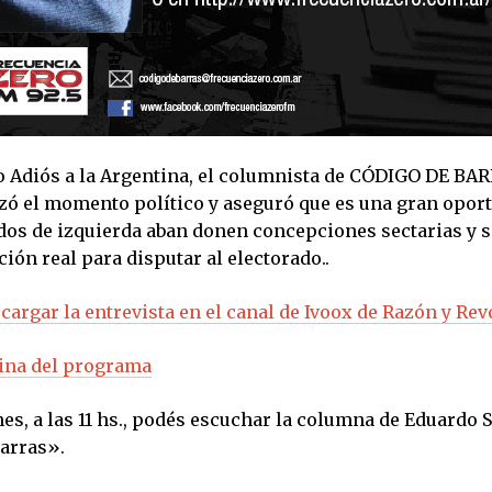
o Adiós a la Argentina, el columnista de CÓDIGO DE BA
lizó el momento político y aseguró que es una gran opor
idos de izquierda aban donen concepciones sectarias y 
ón real para disputar al electorado..
cargar la entrevista en el canal de Ivoox de Razón y Re
gina del programa
es, a las 11 hs., podés escuchar la columna de Eduardo S
arras».