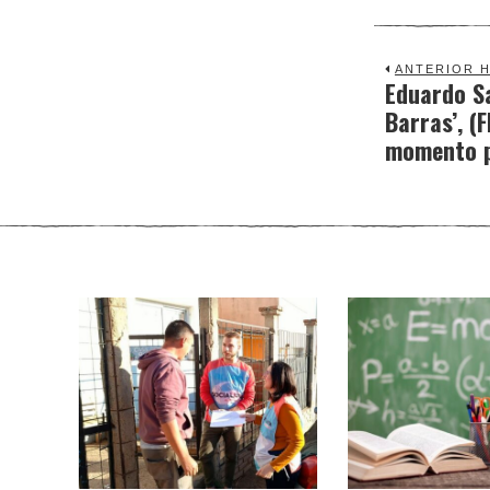
ANTERIOR H
Eduardo Sa
Previous
Barras’, (
post:
momento po