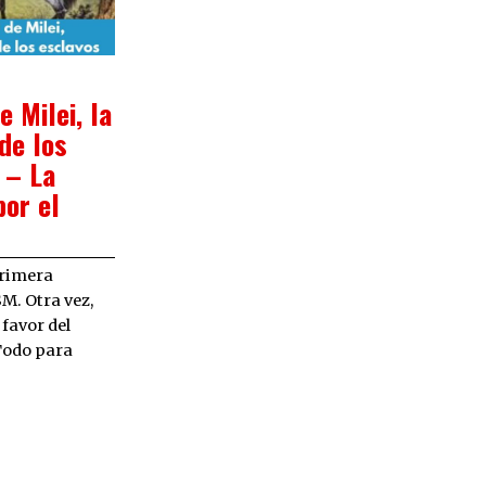
1/2024
e Milei, la
 de los
 – La
por el
rimera
SM. Otra vez,
 favor del
Todo para