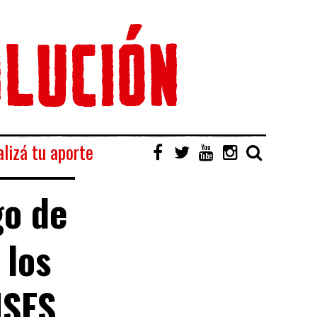
lizá tu aporte
go de
 los
NSES