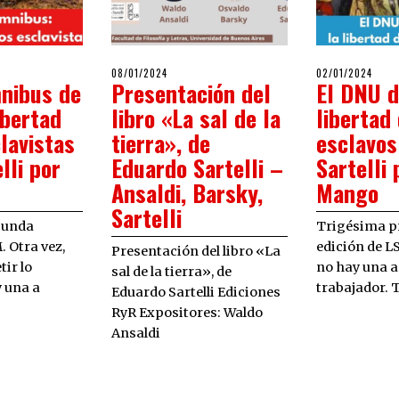
POSTED
POSTED
024
08/01/2024
08/01/2024
02/01/2024
02/0
nibus de
Presentación del
El DNU d
ON
ON
libertad
libro «La sal de la
libertad
lavistas
tierra», de
esclavos
lli por
Eduardo Sartelli –
Sartelli 
Ansaldi, Barsky,
Mango
Sartelli
gunda
Trigésima p
. Otra vez,
edición de L
Presentación del libro «La
tir lo
no hay una a
sal de la tierra», de
 una a
trabajador. 
Eduardo Sartelli Ediciones
RyR Expositores: Waldo
Ansaldi