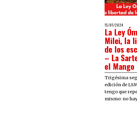
POSTED
15/01/2024
15/01/2
La Ley Óm
ON
Milei, la 
de los esc
– La Sarte
el Mango
Trigésima se
edición de LSM
tengo que repe
mismo: no hay