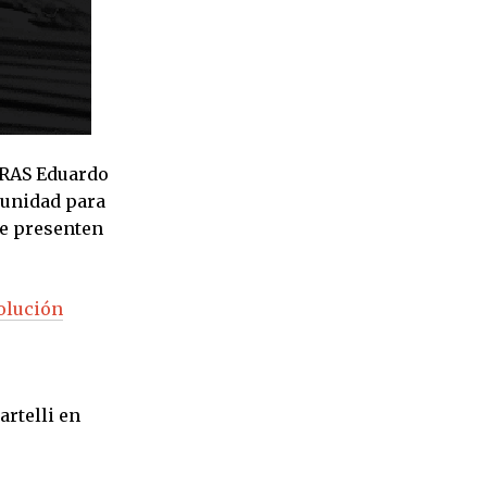
RRAS Eduardo
tunidad para
se presenten
volución
artelli en