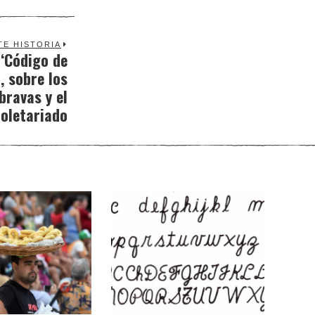
TE HISTORIA
 ‘Código de
Next
, sobre los
post:
bravas y el
oletariado