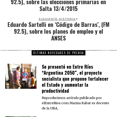
92.5), sobre las elecciones primarias en
Salta 13/4/2015
SIGUIENTE HISTORIA
Eduardo Sartelli en ‘Código de Barras’, (FM
Next
92.5), sobre los planes de empleo y el
post:
ANSES
ÚLTIMAS NOVEDADES DE PRENSA
Se presentó en Entre Ríos
“Argentina 2050”, el proyecto
socialista que propone fortalecer
el Estado y aumentar la
productividad
Reproducimos artículo publicado por
elEntreRios.com Marina Kabat es docente
de la UBA,