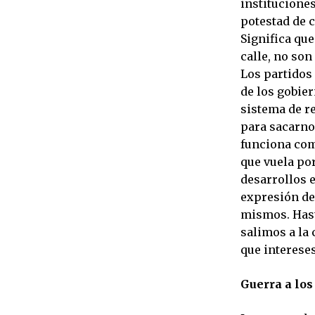
institucione
potestad de c
Significa que
calle, no son
Los partidos
de los gobie
sistema de re
para sacarnos
funciona como
que vuela por
desarrollos 
expresión de 
mismos. Hast
salimos a la 
que interese
Guerra a los