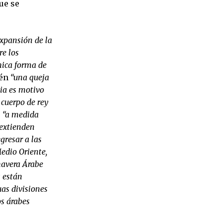
ue se
expansión de la
re los
única forma de
ién
“una queja
cia es motivo
 cuerpo de rey
o
“a medida
 extienden
gresar a las
edio Oriente,
mavera Árabe
s están
as divisiones
os árabes