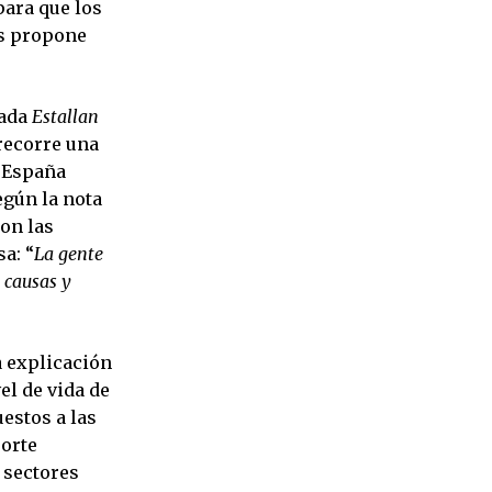
para que los
es propone
lada
Estallan
recorre una
n España
egún la nota
con las
a: “
La gente
n causas y
a explicación
el de vida de
estos a las
porte
 sectores