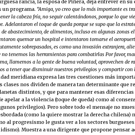
rguesa rancia, la esposa de Piñera, deja entrever en su
s un programa.
“
Amiga, yo creo que lo más importante es tra
ner la cabeza fría, no seguir calentándonos, porque lo que vi
. Adelantaron el toque de queda porque se supo que la estrat
 de abastecimiento, de alimentos, incluso en algunas zonas el
entaron quemar un hospital e intentaron tomarse el aeropuerto
tamente sobrepasados, es como una invasión extranjera, alie
 y no tenemos las herramientas para combatirlas Por favor, 
lma, llamemos a la gente de buena voluntad, aprovechen de ra
s a tener que disminuir nuestros privilegios y compartir con
idad meridiana expresa las tres cuestiones más import
 clases nos dividen de manera tan determinante que r
anetas distintos, y que para mantener esas diferencias 
e apelar a la violencia (toque de queda) como al consen
lgunos privilegios). Pero sobre todo el mensaje no mues
esbordada (como la quiere mostrar la derecha chilena) n
o al progresismo le gusta ver a los sectores burgueses
uidismo). Muestra a una dirigente que propone pensar 