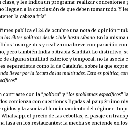
 clase, y les indica un programa: realizar concesiones 
no lleguen a la conclusión de que deben tomar todo. Y l
ener la cabeza fría”
Times publica el 24 de octubre una nota de opinión titu
a las élites políticas desde Chile hasta Líbano.
En la misma 
allidos insurgentes y realiza una breve comparación co
no, pero también India o Arabia Saudita). Lo distintivo, s
r de alguna similitud exterior y temporal, no la asocia 
s separatistas como la de Cataluña, sobre la que expres
ando llevar p
or la locura de las multitudes. Esto es política, co
cíficos
”
 contraste con la “
política
” y “
los problemas específicos
” l
lidos comienza con cuestiones ligadas al paupérrimo niv
rgidos y la asocia al funcionamiento del régimen. Impu
Whatsapp, el precio de las cebollas, el pasaje en trans
na tasa en los restaurantes: la mecha se enciende en los