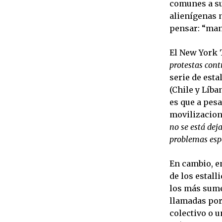
comunes a su
alienígenas 
pensar: “mant
El New York 
protestas contr
serie de est
(Chile y Líba
es que a pesa
movilizacione
no se está dej
problemas espe
En cambio, en
de los estal
los más sume
llamadas por 
colectivo o u