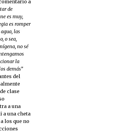
 comentario a
tar de
ene es muy,
egia es romper
 agua, las
, o sea,
nígena, no sé
mantengamos
cionar la
 los demás”
antes del
ealmente
de clase
so
tra a una
i a una cheta
 a los que no
acciones