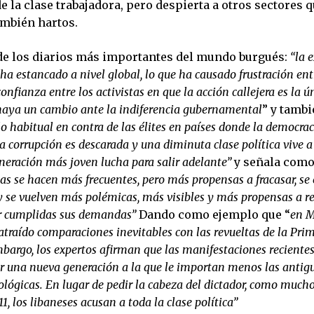
 la clase trabajadora, pero despierta a otros sectores q
mbién hartos.
de los diarios más importantes del mundo burgués:
“la 
ha estancado a nivel global, lo que ha causado frustración ent
onfianza entre los activistas en que la acción callejera es la 
 haya un cambio ante la indiferencia gubernamental
” y tamb
lo habitual en contra de las élites en países donde la democra
la corrupción es descarada y una diminuta clase política vive a
neración más joven lucha para salir adelante”
y señala com
tas se hacen más frecuentes, pero más propensas a fracasar, se
 se vuelven más polémicas, más visibles y más propensas a re
er cumplidas sus demandas”
Dando como ejemplo que “
e
n M
atraído comparaciones inevitables con las revueltas de la Pri
mbargo, los expertos afirman que las manifestaciones reciente
 una nueva generación a la que le importan menos las antigu
eológicas. En lugar de pedir la cabeza del dictador, como much
1, los libaneses acusan a toda la clase política”