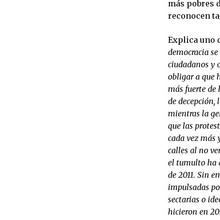
más pobres de
reconocen ta
Explica uno 
democracia se 
ciudadanos y c
obligar a que
más fuerte de 
de decepción, 
mientras la ge
que las protes
cada vez más y
calles al no v
el tumulto ha 
de 2011. Sin e
impulsadas por
sectarias o id
hicieron en 201