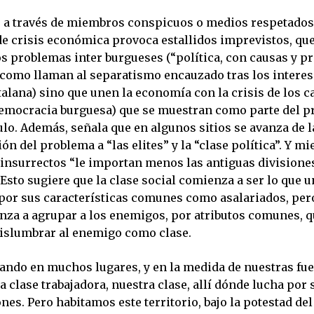
, a través de miembros conspicuos o medios respetados
 de crisis económica provoca estallidos imprevistos, qu
los problemas inter burgueses (“política, con causas y 
 como llaman al separatismo encauzado tras los interes
alana) sino que unen la economía con la crisis de los c
democracia burguesa) que se muestran como parte del p
lo. Además, señala que en algunos sitios se avanza de l
ón del problema a “las elites” y la “clase política”. Y mi
 insurrectos “le importan menos las antiguas divisiones
Esto sugiere que la clase social comienza a ser lo que u
 por sus características comunes como asalariados, pe
nza a agrupar a los enemigos, por atributos comunes, q
islumbrar al enemigo como clase.
sando en muchos lugares, y en la medida de nuestras fu
 clase trabajadora, nuestra clase, allí dónde lucha por 
nes. Pero habitamos este territorio, bajo la potestad de