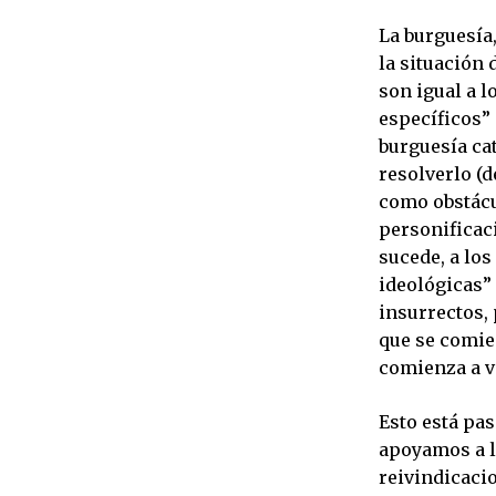
La burguesía
la situación
son igual a 
específicos”
burguesía cat
resolverlo (
como obstácu
personificaci
sucede, a los
ideológicas” 
insurrectos,
que se comie
comienza a v
Esto está pa
apoyamos a la
reivindicacio