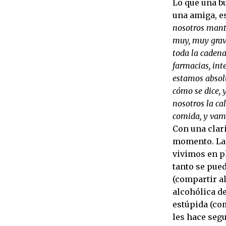
Lo que una bu
una amiga, e
nosotros mante
muy, muy grave
toda la cadena
farmacias, int
estamos absolu
cómo se dice,
nosotros la ca
comida, y vamo
Con una clar
momento. Las
vivimos en pl
tanto se pued
(compartir a
alcohólica d
estúpida (com
les hace seg