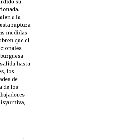
erdido su
tionada.
alen a la
esta ruptura.
las medidas
ubren que el
ucionales
a burguesa
salida hasta
s, los
ades de
a de los
abajadores
disyuntiva,