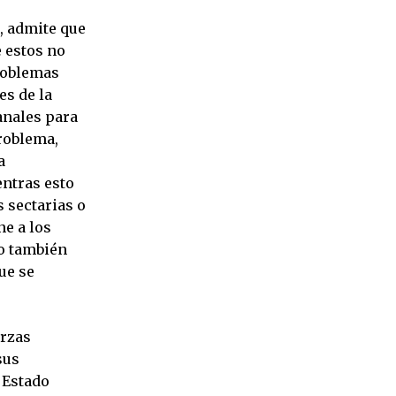
, admite que
e estos no
problemas
es de la
anales para
roblema,
a
entras esto
 sectarias o
ne a los
ro también
ue se
erzas
sus
l Estado