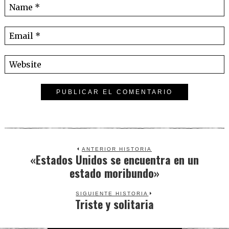
ANTERIOR HISTORIA
«Estados Unidos se encuentra en un
Previous
estado moribundo»
post:
SIGUIENTE HISTORIA
Triste y solitaria
Next
post: