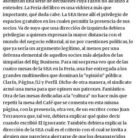
asombran una serie de decisiones cuya razón no alcanzo a
entender. La Feria del libro es una vidriera más que
importante, qué duda cabe. La SEA tiene allí el privilegio de
espacios gratuitos en los cuales permitir la presencia de sus
socios. Va de suyo que una dirección de izquierda debiera
privilegiar a quienes expresan la mayor distancia con el
mundo del negocio editorial, si no por cuestiones políticas, lo
que ya sería un argumento legítimo, al menos por una
defensa elemental de aquellos socios más alejados de las
simpatías del Big Business. Para mi sorpresa veo que de las
cuatro mesas de la SEA en la Feria, una fue entregada a los
grandes multimedios que dominan la “opinión” pública:
Clarín, Página /12 y Perfil. Dicho de otra manera, el sindicato
armó una mesa para que opinen sus patrones. Fantástico.
Otra de las mesas dedicadas a la “cultura” no hace más que
repetir la mesa del Café que se comenta en esta misma
página, con la presencia, otra vez, de un escritor como Juan
Terranova que, tal vez, debiera explicar qué quiso decir
cuando escribió El Ignorante. También debiera explicar la
dirección de la SEA cuál es el criterio con el cual se invita a
alguien que pareciera alegrarse de que los desaparecidos