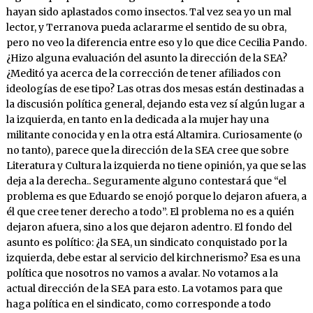
hayan sido aplastados como insectos. Tal vez sea yo un mal
lector, y Terranova pueda aclararme el sentido de su obra,
pero no veo la diferencia entre eso y lo que dice Cecilia Pando.
¿Hizo alguna evaluación del asunto la dirección de la SEA?
¿Meditó ya acerca de la corrección de tener afiliados con
ideologías de ese tipo? Las otras dos mesas están destinadas a
la discusión política general, dejando esta vez sí algún lugar a
la izquierda, en tanto en la dedicada a la mujer hay una
militante conocida y en la otra está Altamira. Curiosamente (o
no tanto), parece que la dirección de la SEA cree que sobre
Literatura y Cultura la izquierda no tiene opinión, ya que se las
deja a la derecha.. Seguramente alguno contestará que “el
problema es que Eduardo se enojó porque lo dejaron afuera, a
él que cree tener derecho a todo”. El problema no es a quién
dejaron afuera, sino a los que dejaron adentro. El fondo del
asunto es político: ¿la SEA, un sindicato conquistado por la
izquierda, debe estar al servicio del kirchnerismo? Esa es una
política que nosotros no vamos a avalar. No votamos a la
actual dirección de la SEA para esto. La votamos para que
haga política en el sindicato, como corresponde a todo