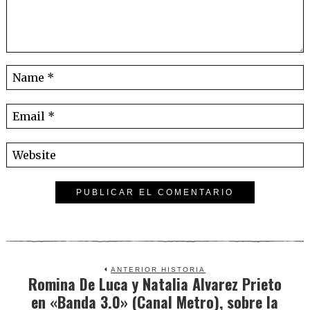
ANTERIOR HISTORIA
Romina De Luca y Natalia Alvarez Prieto
Previous
en «Banda 3.0» (Canal Metro), sobre la
post: