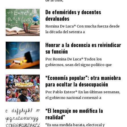
de la UBA,
De efemérides y docentes
devaluados
Romina De Luca* Con mucha fuerza desde
la década del setenta a
​Honrar a la docencia es reivindicar
su función
Por Romina De Luca* Todos los
gobiernos, sean del signo político que
“Economía popular”: otra maniobra
para ocultar la desocupación
Por Pablo Estere* En las últimas semanas,
el gobierno nacional comenzó a
“El lenguaje no modifica la
realidad”
“Es una medida barata, electoral y