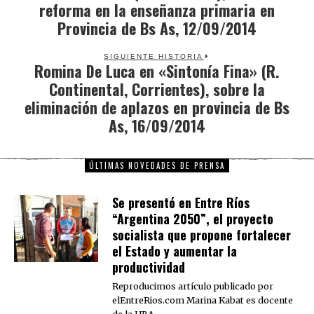
reforma en la enseñanza primaria en
Provincia de Bs As, 12/09/2014
SIGUIENTE HISTORIA
Romina De Luca en «Sintonía Fina» (R.
Next
Continental, Corrientes), sobre la
post:
eliminación de aplazos en provincia de Bs
As, 16/09/2014
ÚLTIMAS NOVEDADES DE PRENSA
Se presentó en Entre Ríos
“Argentina 2050”, el proyecto
socialista que propone fortalecer
el Estado y aumentar la
productividad
Reproducimos artículo publicado por
elEntreRios.com Marina Kabat es docente