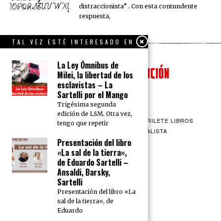
distraccionista” . Con esta contundente
respuesta,
TAL VEZ ESTÉ INTERESADO EN
La Ley Ómnibus de
Milei, la libertad de los
esclavistas – La
Sartelli por el Mango
Trigésima segunda
edición de LSM. Otra vez,
QUIENES SOMOS
CONTACTO
BARRILETE LIBROS
tengo que repetir
CEICS
ENGLISH
VÍA SOCIALISTA
Presentación del libro
«La sal de la tierra»,
de Eduardo Sartelli –
Ansaldi, Barsky,
Sartelli
Presentación del libro «La
sal de la tierra», de
Eduardo