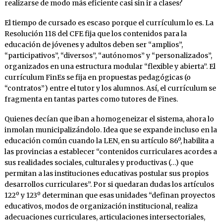
realizarse de modo más eficiente casi sin ir a clases?
El tiempo de cursado es escaso porque el currículum lo es. La
Resolución 118 del CFE fija que los contenidos para la
educación de jóvenes y adultos deben ser “amplios”,
“participativos”, “diversos”, “autónomos” y “personalizados”,
organizados en una estructura modular “flexible y abierta”. El
currículum FinEs se fija en propuestas pedagógicas (o
“contratos”) entre el tutor y los alumnos. Así, el currículum se
fragmenta en tantas partes como tutores de Fines.
Quienes decían que iban a homogeneizar el sistema, ahora lo
inmolan municipalizándolo. Idea que se expande incluso en la
educación común cuando la LEN, en su artículo 86º, habilita a
las provincias a establecer “contenidos curriculares acordes a
sus realidades sociales, culturales y productivas (…) que
permitan a las instituciones educativas postular sus propios
desarrollos curriculares”. Por si quedaran dudas los artículos
122º y 123º determinan que esas unidades “definan proyectos
educativos, modos de organización institucional, realiza
adecuaciones curriculares, articulaciones intersectoriales,