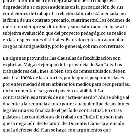
para el tutor implica una degradación de su trabajo. Esa
degradación se expresa además en la precarización de sus
condiciones de trabajo. La relación laboral está mediada por
la firma de un contrato precario, cuatrimestral, los órdenes de
mérito no siempre se difunden y son elaborados en base a la
subjetiva evaluación que del proyecto pedagógico se realice
en las inspecciones distritales. Estos docentes no acumulan
cargos ni antigüedad y, por lo general, cobran con retraso.
En algunas provincias, las clausulas de flexibilización son
explícitas. Valga el ejemplo de la provincia de San Luis. Los
trabajadores del Fines, si bien son docentes titulados, deben
asistir al 100% de las tutorías, por lo que si posponen clases
por enfermedad deben arbitrar los medios para recuperarlas,
no incrementan cargos ni poseen estabilidad. La
contratación es a través de un “acta-acuerdo”. Ahí se obliga al
docente a la renuncia a interponer cualquier tipo de acciones
legales una vez finalizado el período contractual. En otras
palabras, las condiciones de trabajo en FinEs II no son más
que la negación del Estatuto del Docente. Llama la atención
que la defensa del Plan se haga con argumentos que