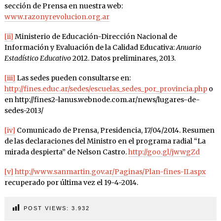
sección de Prensa en nuestra web:
www.razonyrevolucion.org.ar
[ii]
Ministerio de Educación-Dirección Nacional de
Información y Evaluación de la Calidad Educativa:
Anuario
Estadístico Educativo
2012. Datos preliminares, 2013.
[iii]
Las sedes pueden consultarse en:
http://fines.educ.ar/sedes/escuelas_sedes_por_provincia.php
o
en http://fines2-lanus.webnode.com.ar/news/lugares-de-
sedes-2013/
[iv]
Comunicado de Prensa, Presidencia, 17/04/2014. Resumen
de las declaraciones del Ministro en el programa radial “La
mirada despierta” de Nelson Castro.
http://goo.gl/jwwgZd
[v]
http://www.sanmartin.gov.ar/Paginas/Plan-fines-II.aspx
recuperado por última vez el 19-4-2014.
POST VIEWS:
3.932