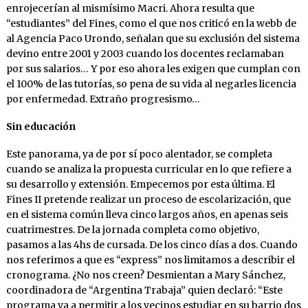
enrojecerían al mismísimo Macri. Ahora resulta que
“estudiantes” del Fines, como el que nos criticó en la webb de
al Agencia Paco Urondo, señalan que su exclusión del sistema
devino entre 2001 y 2003 cuando los docentes reclamaban
por sus salarios… Y por eso ahora les exigen que cumplan con
el 100% de las tutorías, so pena de su vida al negarles licencia
por enfermedad. Extraño progresismo…
Sin educación
Este panorama, ya de por sí poco alentador, se completa
cuando se analiza la propuesta curricular en lo que refiere a
su desarrollo y extensión. Empecemos por esta última. El
Fines II pretende realizar un proceso de escolarización, que
en el sistema común lleva cinco largos años, en apenas seis
cuatrimestres. De la jornada completa como objetivo,
pasamos a las 4hs de cursada. De los cinco días a dos. Cuando
nos referimos a que es “express” nos limitamos a describir el
cronograma. ¿No nos creen? Desmientan a Mary Sánchez,
coordinadora de “Argentina Trabaja” quien declaró: “Este
programa va a permitir a los vecinos estudiar en su barrio dos