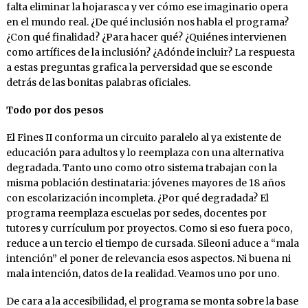
falta eliminar la hojarasca y ver cómo ese imaginario opera
en el mundo real. ¿De qué inclusión nos habla el programa?
¿Con qué finalidad? ¿Para hacer qué? ¿Quiénes intervienen
como artífices de la inclusión? ¿Adónde incluir? La respuesta
a estas preguntas grafica la perversidad que se esconde
detrás de las bonitas palabras oficiales.
Todo por dos pesos
El Fines II conforma un circuito paralelo al ya existente de
educación para adultos y lo reemplaza con una alternativa
degradada. Tanto uno como otro sistema trabajan con la
misma población destinataria: jóvenes mayores de 18 años
con escolarización incompleta. ¿Por qué degradada? El
programa reemplaza escuelas por sedes, docentes por
tutores y currículum por proyectos. Como si eso fuera poco,
reduce a un tercio el tiempo de cursada. Sileoni aduce a “mala
intención” el poner de relevancia esos aspectos. Ni buena ni
mala intención, datos de la realidad. Veamos uno por uno.
De cara a la accesibilidad, el programa se monta sobre la base