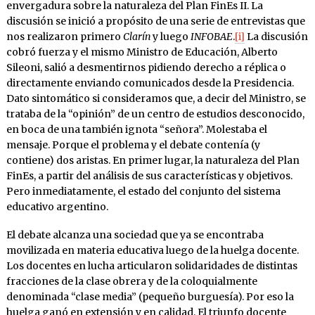
envergadura sobre la naturaleza del Plan FinEs II. La
discusión se inició a propósito de una serie de entrevistas que
nos realizaron primero
Clarín
y luego
INFOBAE
.
[i]
La discusión
cobró fuerza y el mismo Ministro de Educación, Alberto
Sileoni, salió a desmentirnos pidiendo derecho a réplica o
directamente enviando comunicados desde la Presidencia.
Dato sintomático si consideramos que, a decir del Ministro, se
trataba de la “opinión” de un centro de estudios desconocido,
en boca de una también ignota “señora”. Molestaba el
mensaje. Porque el problema y el debate contenía (y
contiene) dos aristas. En primer lugar, la naturaleza del Plan
FinEs, a partir del análisis de sus características y objetivos.
Pero inmediatamente, el estado del conjunto del sistema
educativo argentino.
El debate alcanza una sociedad que ya se encontraba
movilizada en materia educativa luego de la huelga docente.
Los docentes en lucha articularon solidaridades de distintas
fracciones de la clase obrera y de la coloquialmente
denominada “clase media” (pequeño burguesía). Por eso la
huelga ganó en extensión y en calidad. El triunfo docente