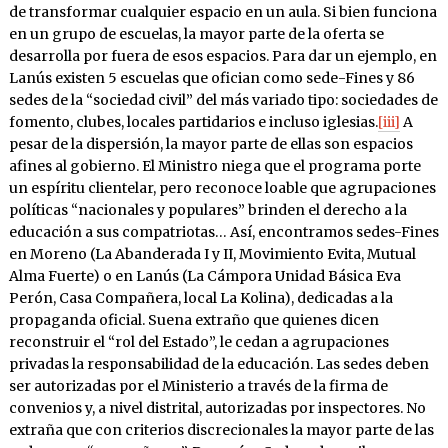
de transformar cualquier espacio en un aula. Si bien funciona
en un grupo de escuelas, la mayor parte de la oferta se
desarrolla por fuera de esos espacios. Para dar un ejemplo, en
Lanús existen 5 escuelas que ofician como sede-Fines y 86
sedes de la “sociedad civil” del más variado tipo: sociedades de
fomento, clubes, locales partidarios e incluso iglesias.
[iii]
A
pesar de la dispersión, la mayor parte de ellas son espacios
afines al gobierno. El Ministro niega que el programa porte
un espíritu clientelar, pero reconoce loable que agrupaciones
políticas “nacionales y populares” brinden el derecho a la
educación a sus compatriotas… Así, encontramos sedes-Fines
en Moreno (La Abanderada I y II, Movimiento Evita, Mutual
Alma Fuerte) o en Lanús (La Cámpora Unidad Básica Eva
Perón, Casa Compañera, local La Kolina), dedicadas a la
propaganda oficial. Suena extraño que quienes dicen
reconstruir el “rol del Estado”, le cedan a agrupaciones
privadas la responsabilidad de la educación. Las sedes deben
ser autorizadas por el Ministerio a través de la firma de
convenios y, a nivel distrital, autorizadas por inspectores. No
extraña que con criterios discrecionales la mayor parte de las