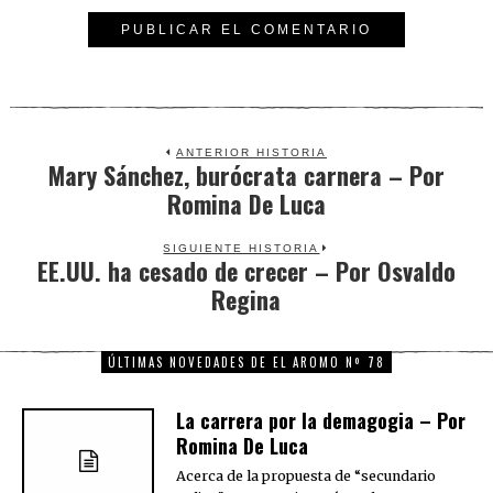
ANTERIOR HISTORIA
Mary Sánchez, burócrata carnera – Por
Previous
Romina De Luca
post:
SIGUIENTE HISTORIA
EE.UU. ha cesado de crecer – Por Osvaldo
Next
Regina
post:
ÚLTIMAS NOVEDADES DE EL AROMO Nº 78
La carrera por la demagogia – Por
Romina De Luca
Acerca de la propuesta de “secundario