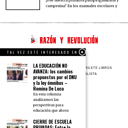
¿Fue nuestra primitiva pampa igualitaria y
campesina? En los manuales escolares y
TAL VEZ ESTÉ INTERESADO EN
LA EDUCACIÓN NO
QUIENES SOMOS
CONTACTO
BARRILETE LIBROS
AVANZA: los cambios
CEICS
ENGLISH
VÍA SOCIALISTA
propuestos por el DNU
y la ley ómnibus –
Romina De Luca
En esta columna
analizamos las
perspectivas para
educación que abren
CIERRE DE ESCUELA
PRIVADAS: Entre la