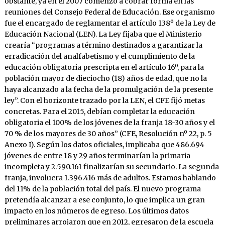
obstante, ya en el 2007 comenzó a cobrar forma en las
reuniones del Consejo Federal de Educación. Ese organismo
fue el encargado de reglamentar el artículo 138º de la Ley de
Educación Nacional (LEN). La Ley fijaba que el Ministerio
crearía “programas a término destinados a garantizar la
erradicación del analfabetismo y el cumplimiento de la
educación obligatoria prescripta en el artículo 16º, para la
población mayor de dieciocho (18) años de edad, que no la
haya alcanzado a la fecha de la promulgación de la presente
ley”. Con el horizonte trazado por la LEN, el CFE fijó metas
concretas. Para el 2015, debían completar la educación
obligatoria el 100% de los jóvenes de la franja 18-30 años y el
70 % de los mayores de 30 años” (CFE, Resolución nº 22, p. 5
Anexo I). Según los datos oficiales, implicaba que 486.694
jóvenes de entre 18 y 29 años terminarían la primaria
incompleta y 2.590.161 finalizarían su secundario. La segunda
franja, involucra 1.396.416 más de adultos. Estamos hablando
del 11% de la población total del país. El nuevo programa
pretendía alcanzar a ese conjunto, lo que implica un gran
impacto en los números de egreso. Los últimos datos
preliminares arrojaron que en 2012, egresaron de la escuela