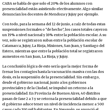
CABA se habla de que solo el 20% de los alumnos con
presencialidad están asistiendo efectivamente. Algo similar
denuncian los docentes de Mendoza y Jujuy por ejemplo.
Con todo, para la semana del 12 de junio, a raíz de todas estas
suspensiones formales o “de hecho”, los casos totales cayeron
un 19% a nivel nacional y 16% entre la población escolar. A su
vez, solo se registraron subas entre la población escolar de
Catamarca, Jujuy, La Rioja, Misiones, San Juan, y Santiago del
Estero, mientras que entre la población total se registraron
aumentos en San Juan, La Rioja, y Jujuy.
La conclusión lógica de esto sería que la mejor forma de
frenar los contagios hasta la vacunación masiva con las dos
dosis, es la suspensión de la presencialidad. Sin embargo,
desde el gobierno nacional, junto a los gobiernos
provinciales y de la Ciudad, se impulsó un retorno a la
presencialidad. En Provincia de Buenos Aires, 40 distritos
pasan de fase 2 a 3 y se retorna la presencialidad debido a que
el gobierno aduce tener un nivel de incidencia menor a 500
casos cada 100 mil habitantes. En Neuquén, se anunció el