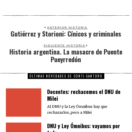
ANTERIOR HISTORIA
Gutiérrez y Storioni: Cínicos y criminales
Previous
post:
SIGUIENTE HISTORIA
Historia argentina. La masacre de Puente
Next
Pueyrredón
post:
ÚLTIMAS NOVEDADES DE CONTI-SANTORO
Docentes: rechacemos el DNU de
Milei
Al DNU y la Ley Ómnibus hay que
rechazarlos, pero a Milei
DNU y Ley Ómnibus: vayamos por