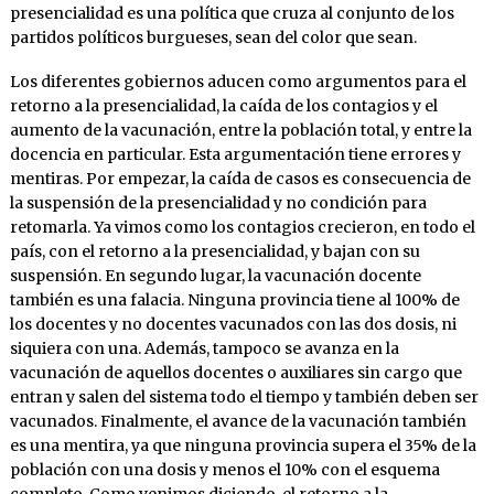
presencialidad es una política que cruza al conjunto de los
partidos políticos burgueses, sean del color que sean.
Los diferentes gobiernos aducen como argumentos para el
retorno a la presencialidad, la caída de los contagios y el
aumento de la vacunación, entre la población total, y entre la
docencia en particular. Esta argumentación tiene errores y
mentiras. Por empezar, la caída de casos es consecuencia de
la suspensión de la presencialidad y no condición para
retomarla. Ya vimos como los contagios crecieron, en todo el
país, con el retorno a la presencialidad, y bajan con su
suspensión. En segundo lugar, la vacunación docente
también es una falacia. Ninguna provincia tiene al 100% de
los docentes y no docentes vacunados con las dos dosis, ni
siquiera con una. Además, tampoco se avanza en la
vacunación de aquellos docentes o auxiliares sin cargo que
entran y salen del sistema todo el tiempo y también deben ser
vacunados. Finalmente, el avance de la vacunación también
es una mentira, ya que ninguna provincia supera el 35% de la
población con una dosis y menos el 10% con el esquema
completo. Como venimos diciendo, el retorno a la