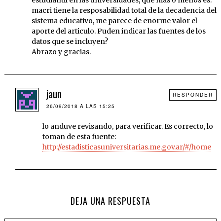
estudiantil en las universidades, que mas o menos es:
macri tiene la resposabilidad total de la decadencia del
sistema educativo, me parece de enorme valor el
aporte del articulo. Puden indicar las fuentes de los
datos que se incluyen?
Abrazo y gracias.
jaun
RESPONDER
26/09/2018 A LAS 15:25
lo anduve revisando, para verificar. Es correcto, lo
toman de esta fuente:
http://estadisticasuniversitarias.me.gov.ar/#/home
DEJA UNA RESPUESTA