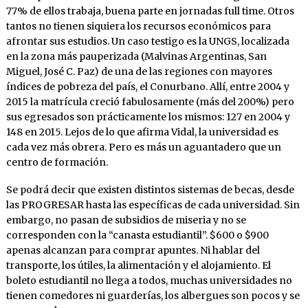
77% de ellos trabaja, buena parte en jornadas full time. Otros
tantos no tienen siquiera los recursos económicos para
afrontar sus estudios. Un caso testigo es la UNGS, localizada
en la zona más pauperizada (Malvinas Argentinas, San
Miguel, José C. Paz) de una de las regiones con mayores
índices de pobreza del país, el Conurbano. Allí, entre 2004 y
2015 la matrícula creció fabulosamente (más del 200%) pero
sus egresados son prácticamente los mismos: 127 en 2004 y
148 en 2015. Lejos de lo que afirma Vidal, la universidad es
cada vez más obrera. Pero es más un aguantadero que un
centro de formación.
Se podrá decir que existen distintos sistemas de becas, desde
las PROGRESAR hasta las específicas de cada universidad. Sin
embargo, no pasan de subsidios de miseria y no se
corresponden con la “canasta estudiantil”. $600 o $900
apenas alcanzan para comprar apuntes. Ni hablar del
transporte, los útiles, la alimentación y el alojamiento. El
boleto estudiantil no llega a todos, muchas universidades no
tienen comedores ni guarderías, los albergues son pocos y se