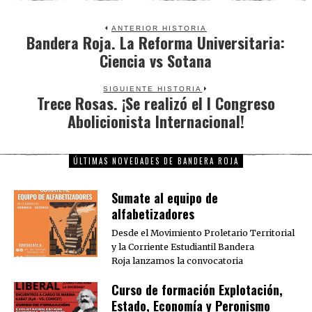
ANTERIOR HISTORIA
Bandera Roja. La Reforma Universitaria:
Previous
Ciencia vs Sotana
post:
SIGUIENTE HISTORIA
Trece Rosas. ¡Se realizó el I Congreso
Next
Abolicionista Internacional!
post:
ÚLTIMAS NOVEDADES DE BANDERA ROJA
Sumate al equipo de
alfabetizadores
Desde el Movimiento Proletario Territorial
y la Corriente Estudiantil Bandera
Roja lanzamos la convocatoria
Curso de formación Explotación,
Estado, Economía y Peronismo