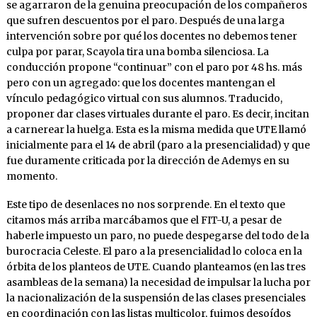
se agarraron de la genuina preocupación de los compañeros
que sufren descuentos por el paro. Después de una larga
intervención sobre por qué los docentes no debemos tener
culpa por parar, Scayola tira una bomba silenciosa. La
conducción propone “continuar” con el paro por 48 hs. más
pero con un agregado: que los docentes mantengan el
vínculo pedagógico virtual con sus alumnos. Traducido,
proponer dar clases virtuales durante el paro. Es decir, incitan
a carnerear la huelga. Esta es la misma medida que UTE llamó
inicialmente para el 14 de abril (paro a la presencialidad) y que
fue duramente criticada por la dirección de Ademys en su
momento.
Este tipo de desenlaces no nos sorprende. En el texto que
citamos más arriba marcábamos que el FIT-U, a pesar de
haberle impuesto un paro, no puede despegarse del todo de la
burocracia Celeste. El paro a la presencialidad lo coloca en la
órbita de los planteos de UTE. Cuando planteamos (en las tres
asambleas de la semana) la necesidad de impulsar la lucha por
la nacionalización de la suspensión de las clases presenciales
en coordinación con las listas multicolor, fuimos desoídos