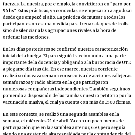
fuerzas. La nuestra, por ejemplo, la convirtieron en “paro por
96 hs”. Estas prácticas, ya conocidas, se empezaron a agudizar
desde que empezó el año. La práctica de mutear a todos los
participantes no es una medida para frenar ataques de trolls
sino de silenciar a las agrupaciones rivales a la hora de
ordenar las mociones.
En los días posteriores se confirmó nuestra caracterización
inicial de la huelga. El paro siguió traccionando a una parte
importante de la docencia y obligando a la burocracia de UTE
a plegarse día tras día. En ese marco, nuestra corriente
realizó su doceava semana consecutiva de acciones callejeras,
semaforazos y radio abierta en la que participaron
numerosas compañeras independientes. También seguimos
poniendo a disposición de las familias nuestro petitorio por la
vacunación masiva, el cual ya cuenta con más de 1500 firmas.
En este contexto, se realizó una segunda asamblea en la
semana, el miércoles 21 de abril. Ya con un poco menos de
participación que en la asamblea anterior, 650, pero seguía
siendo una asistencia alta respaldada por la contundencia del