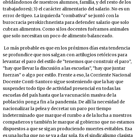
olvidándonos de nuestros alumnos, familia, y del resto de los
trabajadores); 3) el carácter alimentario del salario. No es un
error de tipeo. La izquierda “combativa” se juntó con la
burocracia perokirchnerista para defender salario que solo
cubran alimentos. Como si los docentes fuéramos animales
que solo necesitan un poco de alimento balanceado.
Lo más probable es que en los próximos días esta tendencia
se profundice que nos salgan con artilugios retóricos para
levantar el paro del estilo de “tenemos que construir el paro”,
“hay que llevar la discusión a las escuelas”, “hay que juntar
fuerzas” o algo por estilo. Frente a eso, la Corriente Nacional
Docente Conti-Santoro sigue sosteniendo que la hay que
suspender todo tipo de actividad presencial en todas las
escuelas del país hasta que la vacunación masiva de la
población ponga fin a la pandemia. De allí la necesidad de
nacionalizar la pelea y decretar un paro por tiempo
indeterminado que marque el rumbo a de la lucha a nuestros
compañeros y también le marque al gobierno que no estamos
dispuestos a que se sigan produciendo muertes evitables. Esa
es una lucha que no se va a dar sola. Es el sindicalismo clasista