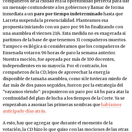
compañeros de la ciudad era la oportunidad perfecta para dar
un mensaje contundente a los gobiernos y llamar de forma
inmediata a un
paro por tiempo indeterminado
hasta que
Larreta suspenda la presencialidad. Planteamos esa
propuesta iniciando con un paro por 96 hs finalizando con
una asamblea el viernes 23/4. Esta medida no es exagerada si
partimos de la base de que tenemos 31 compañeros muertos.
Tampoco es ilógica si consideramos que los compañeros de
Ensenada votaron 96 horas de paro la semana anterior.
Nuestra moción, fue apoyada por más de 100 docentes,
independientes en su mayoría. Por el contrario, los
compañeros de la CD, lejos de aprovechar la energía
disponible de tamaña asamblea, como si le tuvieran miedo de
dar más de dos pasos seguidos, fueron por la estrategia del
“vayamos viendo”: propusieron un paro por 48 hs para atar la
continuidad del plan de lucha a los tiempos de la Corte. Ya se
empezaban a asomar las primeras sombras que
habíamos
anticipado días atrás
.
A esto, hay que agregar que durante el momento de la
votación, la CD hizo lo que quiso con las mociones de las otras