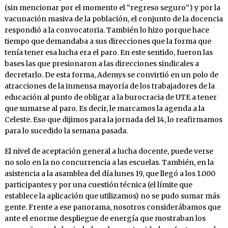
(sin mencionar por el momento el “regreso seguro”) y por la
vacunación masiva de la población, el conjunto de la docencia
respondió a la convocatoria. También lo hizo porque hace
tiempo que demandaba a sus direcciones que la forma que
tenía tener esa lucha era el paro. En este sentido, fueron las
bases las que presionaron a las direcciones sindicales a
decretarlo. De esta forma, Ademys se convirtió en un polo de
atracciones de la inmensa mayoría de los trabajadores de la
educación al punto de obligar a la burocracia de UTE a tener
que sumarse al paro. Es decir, le marcamos la agenda a la
Celeste. Eso que dijimos para la jornada del 14, lo reafirmamos
para lo sucedido la semana pasada.
El nivel de aceptación general a lucha docente, puede verse
no solo en la no concurrencia a las escuelas. También, en la
asistencia a la asamblea del día lunes 19, que llegó a los 1.000
participantes y por una cuestión técnica (el límite que
establece la aplicación que utilizamos) no se pudo sumar más
gente. Frente a ese panorama, nosotros considerábamos que
ante el enorme despliegue de energía que mostraban los