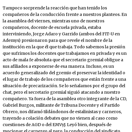
Tampoco sorprende la reacción que han tenido los
compañeros de la conducción frente a nuestros planteos. En
la asamblea del viernes, mientras uno de nuestros
compañeros, docente de escuela privada, estaba
interviniendo, Jorge Adaro y Garrido (ambos del FIT-U en
Ademys) presionaron para que revele el nombre de la
institución en la que él que trabaja. Todo sabemos la presión
que sufrimos los docentes que trabajamos en privada y es un
acto de mala fe absoluta que el secretario gremial obligue a
sus afiliados a exponerse de esa manera. Incluso, es un
acuerdo generalizado del gremio el preservar la identidad o
el lugar de trabajo de los compañeros que están frente a una
situación de precarización. Se lo señalamos por el grupo del
chat, pero el secretario gremial siguió atacando a nuestro
compañero. Ya fuera de la asamblea otro integrante de la CD,
Gabriel Burgos, militante de Tribuna Docente y el Partido
Obrero, nos difamó tildándonos de estalinistas y carneros,
trayendo a colación debates que no vienen al caso como
cuestiones de AGD o del EMVyJ. Leyó bien, después de
mocionar el carnereo al paro, la conducción del sindicato