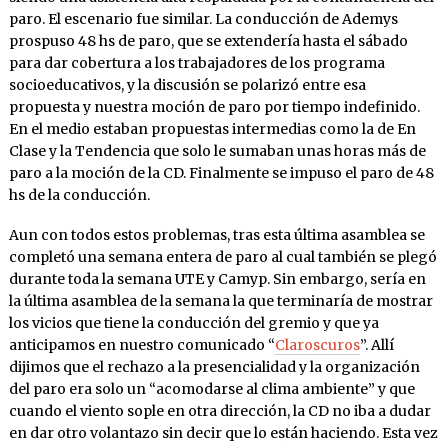
paro. El escenario fue similar. La conducción de Ademys
prospuso 48 hs de paro, que se extendería hasta el sábado
para dar cobertura a los trabajadores de los programa
socioeducativos, y la discusión se polarizó entre esa
propuesta y nuestra moción de paro por tiempo indefinido.
En el medio estaban propuestas intermedias como la de En
Clase y la Tendencia que solo le sumaban unas horas más de
paro a la moción de la CD. Finalmente se impuso el paro de 48
hs de la conducción.
Aun con todos estos problemas, tras esta última asamblea se
completó una semana entera de paro al cual también se plegó
durante toda la semana UTE y Camyp. Sin embargo, sería en
la última asamblea de la semana la que terminaría de mostrar
los vicios que tiene la conducción del gremio y que ya
anticipamos en nuestro comunicado “
Claroscuros
”. Allí
dijimos que el rechazo a la presencialidad y la organización
del paro era solo un “acomodarse al clima ambiente” y que
cuando el viento sople en otra dirección, la CD no iba a dudar
en dar otro volantazo sin decir que lo están haciendo. Esta vez