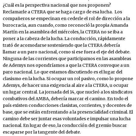
¿Cuál es la perspectiva nacional que nos proponen?
Reclamarle a CTERA que se haga cargo de esa lucha. Los
compañeros se empecinan en cederle el rol de dirección a la
burocracia, aun cuando, como reconoció la propia Amanda
Martín en la asamblea del miércoles, la CTERA no se iba a
poner a la cabeza de la lucha. La conducción, rápidamente
trató de acomodarse sosteniendo que la CTERA debería
llamar a un paro nacional, como si ese fuera el eje del debate.
Ninguna de las corrientes que participamos en las asambleas
de Ademys nos opondríamos a que la CTERA convoque a un
paro nacional. Lo que estamos discutiendo es el lugar del
clasismo en la lucha. Si ocupar un rol pasivo, como lo propone
Ademys, de hacer una exigencia al aire a la CTERA, u ocupar
un lugar central. La jornada del 14, que nucleó a los sindicatos
combativos del AMBA, debería marcar el camino. En todo el
país existen conducciones clasistas, corrientes, y docentes de
base, que se están enfrentando a la presencialidad criminal. El
camino debe ser juntar esas voluntades e impulsar una lucha
nacional. En lugar de eso, la conducción del gremio buscar
escaparse por la tangente del debate.