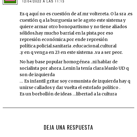
12/04/2022 A LAS 11:13
Es q aquí no es cuestión de af.mr voltereta. O la sra .es
cuestión q a la burguesia se le agoto este sistema y
quiere armar otro bonopartismo y no tiene aliados
sólidos.hay mucho barrial en la pista.por eso
represión económica.por ende represión
política.policial.sanitaria .educacional.cultural
..y en q venga en 23 en este sistema ..va a ser peor.
No hay base popular homogénea ..ni hablar de
socialista por ahora..Lenin la tenía clara léanlo UD q
son de izquierda
… Es infantil gritar soy comunista de izquierda hay q
unirse callados y dar vuelta el estofado político .
Es un borbollón de ideas …libertad a la cultura
DEJA UNA RESPUESTA