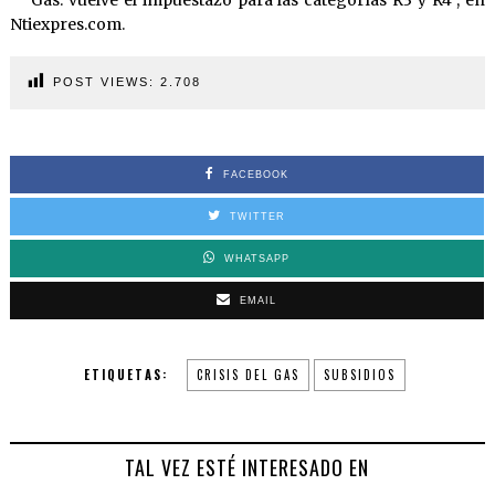
“Gas: vuelve el impuestazo para las categorías R3 y R4”, en
Ntiexpres.com.
POST VIEWS:
2.708
FACEBOOK
TWITTER
WHATSAPP
EMAIL
ETIQUETAS:
CRISIS DEL GAS
SUBSIDIOS
TAL VEZ ESTÉ INTERESADO EN