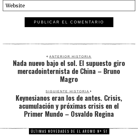
ANTERIOR HISTORIA
Nada nuevo bajo el sol. El supuesto giro
Previous
mercadointernista de China – Bruno
post:
Magro
SIGUIENTE HISTORIA
Keynesianos eran los de antes. Crisis,
Next
acumulación y próximas crisis en el
post:
Primer Mundo – Osvaldo Regina
ÚLTIMAS NOVEDADES DE EL AROMO Nº 51