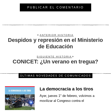
ANTERIOR HISTORIA
Despidos y represión en el Ministerio
Previous
post:
de Educación
SIGUIENTE HISTORIA
CONICET: ¿Un verano en tregua?
Next
post:
ÚLTIMAS NOVEDADES DE COMUNICADOS
La democracia a los tiros
Ayer, jueves 1° de febrero, volvimos a
movilizar al Congreso contra el