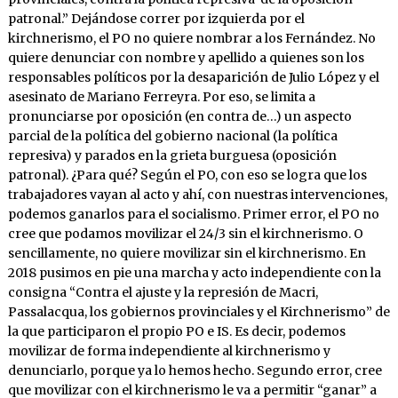
patronal.” Dejándose correr por izquierda por el
kirchnerismo, el PO no quiere nombrar a los Fernández. No
quiere denunciar con nombre y apellido a quienes son los
responsables políticos por la desaparición de Julio López y el
asesinato de Mariano Ferreyra. Por eso, se limita a
pronunciarse por oposición (en contra de…) un aspecto
parcial de la política del gobierno nacional (la política
represiva) y parados en la grieta burguesa (oposición
patronal). ¿Para qué? Según el PO, con eso se logra que los
trabajadores vayan al acto y ahí, con nuestras intervenciones,
podemos ganarlos para el socialismo. Primer error, el PO no
cree que podamos movilizar el 24/3 sin el kirchnerismo. O
sencillamente, no quiere movilizar sin el kirchnerismo. En
2018 pusimos en pie una marcha y acto independiente con la
consigna “Contra el ajuste y la represión de Macri,
Passalacqua, los gobiernos provinciales y el Kirchnerismo” de
la que participaron el propio PO e IS. Es decir, podemos
movilizar de forma independiente al kirchnerismo y
denunciarlo, porque ya lo hemos hecho. Segundo error, cree
que movilizar con el kirchnerismo le va a permitir “ganar” a