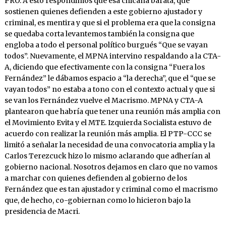
PRO. A esto respondimos que esa chicana barata, que
sostienen quienes defienden a este gobierno ajustador y
criminal, es mentira y que si el problema era que la consigna
se quedaba corta levantemos también la consigna que
engloba a todo el personal político burgués “Que se vayan
todos”. Nuevamente, el MPNA intervino respaldando a la CTA-
A, diciendo que efectivamente con la consigna “Fuera los
Fernández” le dábamos espacio a “la derecha”, que el “que se
vayan todos” no estaba a tono con el contexto actual y que si
se van los Fernández vuelve el Macrismo. MPNA y CTA-A
plantearon que habría que tener una reunión más amplia con
el Movimiento Evita y el MTE. Izquierda Socialista estuvo de
acuerdo con realizar la reunión más amplia. El PTP-CCC se
limitó a señalar la necesidad de una convocatoria amplia y la
Carlos Terezcuck hizo lo mismo aclarando que adherían al
gobierno nacional. Nosotros dejamos en claro que no vamos
a marchar con quienes defienden al gobierno de los
Fernández que es tan ajustador y criminal como el macrismo
que, de hecho, co-gobiernan como lo hicieron bajo la
presidencia de Macri.