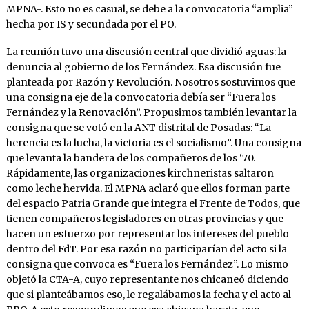
MPNA-. Esto no es casual, se debe a la convocatoria “amplia”
hecha por IS y secundada por el PO.
La reunión tuvo una discusión central que dividió aguas: la
denuncia al gobierno de los Fernández. Esa discusión fue
planteada por Razón y Revolución. Nosotros sostuvimos que
una consigna eje de la convocatoria debía ser “Fuera los
Fernández y la Renovación”. Propusimos también levantar la
consigna que se votó en la ANT distrital de Posadas: “La
herencia es la lucha, la victoria es el socialismo”. Una consigna
que levanta la bandera de los compañeros de los ‘70.
Rápidamente, las organizaciones kirchneristas saltaron
como leche hervida. El MPNA aclaró que ellos forman parte
del espacio Patria Grande que integra el Frente de Todos, que
tienen compañeros legisladores en otras provincias y que
hacen un esfuerzo por representar los intereses del pueblo
dentro del FdT. Por esa razón no participarían del acto si la
consigna que convoca es “Fuera los Fernández”. Lo mismo
objetó la CTA-A, cuyo representante nos chicaneó diciendo
que si planteábamos eso, le regalábamos la fecha y el acto al