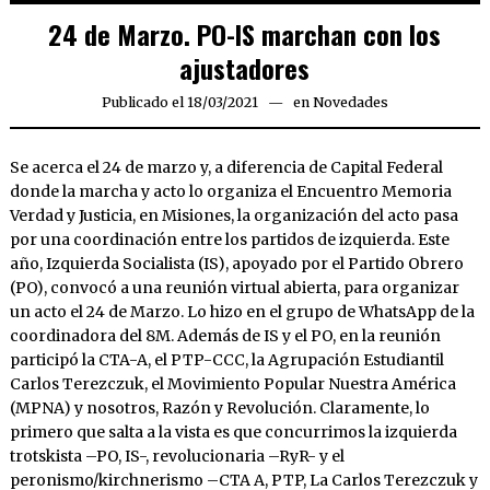
24 de Marzo. PO-IS marchan con los
ajustadores
Publicado el
18/03/2021
18/03/2021
en
Novedades
Se acerca el 24 de marzo y, a diferencia de Capital Federal
donde la marcha y acto lo organiza el Encuentro Memoria
Verdad y Justicia, en Misiones, la organización del acto pasa
por una coordinación entre los partidos de izquierda. Este
año, Izquierda Socialista (IS), apoyado por el Partido Obrero
(PO), convocó a una reunión virtual abierta, para organizar
un acto el 24 de Marzo. Lo hizo en el grupo de WhatsApp de la
coordinadora del 8M. Además de IS y el PO, en la reunión
participó la CTA-A, el PTP-CCC, la Agrupación Estudiantil
Carlos Terezczuk, el Movimiento Popular Nuestra América
(MPNA) y nosotros, Razón y Revolución. Claramente, lo
primero que salta a la vista es que concurrimos la izquierda
trotskista –PO, IS-, revolucionaria –RyR- y el
peronismo/kirchnerismo –CTA A, PTP, La Carlos Terezczuk y