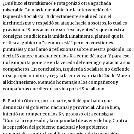
¿Qué hizo el trotskismo? Protagonizó otra agachada
miserable. Lo más lamentable fue la intervención de
Izquierda Socialista. IS directamente se alineó con el
kirchnerismo y respaldó su ataque hacia nosotros, lo cual es
gravísimo. IS nos acusó de ser “excluyentes” y que nuestra
consigna condiciona la unidad. Finalmente, planteó que la
crítica al gobierno “siempre está” pero en cuestiones
puntuales y nos llamó a reflexionar sobre nuestra posición. Es
decir, IS quiere marchar con los K a como dé lugar. Y para eso,
no le importa ponerse en la vereda del enemigo y atacar a sus
compañeros. En conclusión, Izquierda Socialista no defiende
ni su propio nombre y regala la convocatoria del 24 de Marzo
al kirchnerismo. Menudo homenaje a los compañeros y
compañeras que dieron su vida por el Socialismo.
El Partido Obrero, por su parte, señaló que había que
denunciar al gobierno nacional y provincial. Ahora bien,
intentó no romper con los K y propuso otra consigna:
“Contra la represión y la impunidad de ayer y de hoy. Contra
la represión del gobierno nacional y los gobiernos
provinciales, contra la política represiva de la oposición