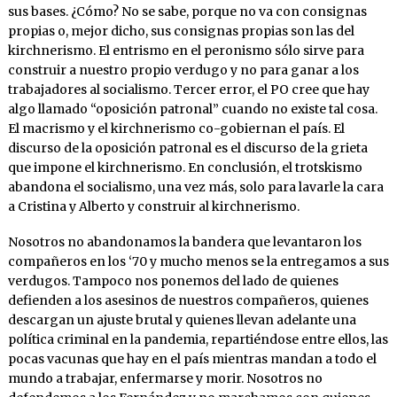
sus bases. ¿Cómo? No se sabe, porque no va con consignas
propias o, mejor dicho, sus consignas propias son las del
kirchnerismo. El entrismo en el peronismo sólo sirve para
construir a nuestro propio verdugo y no para ganar a los
trabajadores al socialismo. Tercer error, el PO cree que hay
algo llamado “oposición patronal” cuando no existe tal cosa.
El macrismo y el kirchnerismo co-gobiernan el país. El
discurso de la oposición patronal es el discurso de la grieta
que impone el kirchnerismo. En conclusión, el trotskismo
abandona el socialismo, una vez más, solo para lavarle la cara
a Cristina y Alberto y construir al kirchnerismo.
Nosotros no abandonamos la bandera que levantaron los
compañeros en los ‘70 y mucho menos se la entregamos a sus
verdugos. Tampoco nos ponemos del lado de quienes
defienden a los asesinos de nuestros compañeros, quienes
descargan un ajuste brutal y quienes llevan adelante una
política criminal en la pandemia, repartiéndose entre ellos, las
pocas vacunas que hay en el país mientras mandan a todo el
mundo a trabajar, enfermarse y morir. Nosotros no