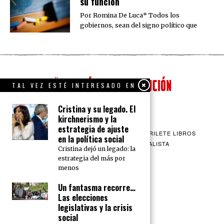
su función
Por Romina De Luca* Todos los
gobiernos, sean del signo político que
TAL VEZ ESTÉ INTERESADO EN
Cristina y su legado. El
kirchnerismo y la
estrategia de ajuste
QUIENES SOMOS
CONTACTO
BARRILETE LIBROS
en la política social
CEICS
ENGLISH
VÍA SOCIALISTA
Cristina dejó un legado: la
estrategia del más por
menos
Un fantasma recorre…
Las elecciones
legislativas y la crisis
social