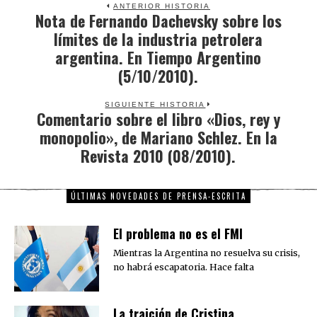
ANTERIOR HISTORIA
Nota de Fernando Dachevsky sobre los
Previous
límites de la industria petrolera
post:
argentina. En Tiempo Argentino
(5/10/2010).
SIGUIENTE HISTORIA
Comentario sobre el libro «Dios, rey y
Next
monopolio», de Mariano Schlez. En la
post:
Revista 2010 (08/2010).
ÚLTIMAS NOVEDADES DE PRENSA-ESCRITA
El problema no es el FMI
Mientras la Argentina no resuelva su crisis,
no habrá escapatoria. Hace falta
La traición de Cristina