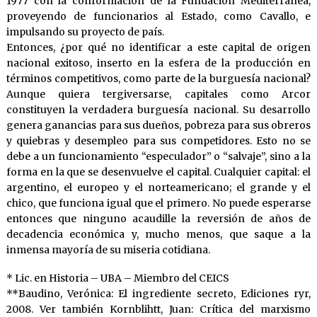
1977 con la conformación de la Fundación Mediterránea,
proveyendo de funcionarios al Estado, como Cavallo, e
impulsando su proyecto de país.
Entonces, ¿por qué no identificar a este capital de origen
nacional exitoso, inserto en la esfera de la producción en
términos competitivos, como parte de la burguesía nacional?
Aunque quiera tergiversarse, capitales como Arcor
constituyen la verdadera burguesía nacional. Su desarrollo
genera ganancias para sus dueños, pobreza para sus obreros
y quiebras y desempleo para sus competidores. Esto no se
debe a un funcionamiento “especulador” o “salvaje”, sino a la
forma en la que se desenvuelve el capital. Cualquier capital: el
argentino, el europeo y el norteamericano; el grande y el
chico, que funciona igual que el primero. No puede esperarse
entonces que ninguno acaudille la reversión de años de
decadencia económica y, mucho menos, que saque a la
inmensa mayoría de su miseria cotidiana.
* Lic. en Historia – UBA – Miembro del CEICS
**Baudino, Verónica: El ingrediente secreto, Ediciones ryr,
2008. Ver también Kornblihtt, Juan: Crítica del marxismo