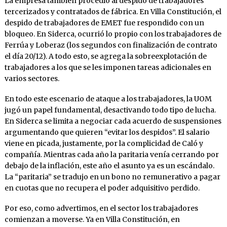
La empresa también procedió al despido de trabajadores
tercerizados y contratados de fábrica. En Villa Constitución, el
despido de trabajadores de EMET fue respondido con un
bloqueo. En Siderca, ocurrió lo propio con los trabajadores de
Ferrúa y Loberaz (los segundos con finalización de contrato
el día 20/12). A todo esto, se agrega la sobreexplotación de
trabajadores a los que se les imponen tareas adicionales en
varios sectores.
En todo este escenario de ataque a los trabajadores, la UOM
jugó un papel fundamental, desactivando todo tipo de lucha.
En Siderca se limita a negociar cada acuerdo de suspensiones
argumentando que quieren “evitar los despidos”. El salario
viene en picada, justamente, por la complicidad de Caló y
compañía. Mientras cada año la paritaria venía cerrando por
debajo de la inflación, este año el asunto ya es un escándalo.
La “paritaria” se tradujo en un bono no remunerativo a pagar
en cuotas que no recupera el poder adquisitivo perdido.
Por eso, como advertimos, en el sector los trabajadores
comienzan a moverse. Ya en Villa Constitución, en