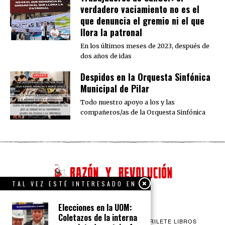
verdadero vaciamiento no es el
que denuncia el gremio ni el que
llora la patronal
En los últimos meses de 2023, después de
dos años de idas
Despidos en la Orquesta Sinfónica
Municipal de Pilar
Todo nuestro apoyo a los y las
compañeros/as de la Orquesta Sinfónica
TAL VEZ ESTÉ INTERESADO EN
Elecciones en la UOM:
Coletazos de la interna
QUIENES SOMOS
CONTACTO
BARRILETE LIBROS