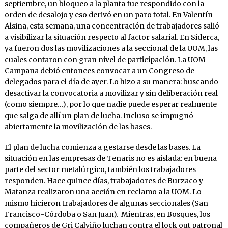
septiembre, un bloqueo a la planta fue respondido con la
orden de desalojo y eso derivó en un paro total. En Valentín
Alsina, esta semana, una concentración de trabajadores salió
a visibilizar la situación respecto al factor salarial. En Siderca,
ya fueron dos las movilizaciones a la seccional de la UOM, las
cuales contaron con gran nivel de participación. La UOM
Campana debió entonces convocar a un Congreso de
delegados para el día de ayer. Lo hizo a su manera: buscando
desactivar la convocatoria a movilizar y sin deliberación real
(como siempre…), por lo que nadie puede esperar realmente
que salga de allí un plan de lucha. Incluso se impugnó
abiertamente la movilización de las bases.
El plan de lucha comienza a gestarse desde las bases. La
situación en las empresas de Tenaris no es aislada: en buena
parte del sector metalúrgico, también los trabajadores
responden. Hace quince días, trabajadores de Burzaco y
Matanza realizaron una acción en reclamo a la UOM. Lo
mismo hicieron trabajadores de algunas seccionales (San
Francisco-Córdoba o San Juan). Mientras, en Bosques, los
compañeros de Gri Calviño luchan contra el lock out patronal