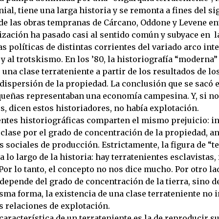
ial, tiene una larga historia y se remonta a fines del s
e las obras tempranas de Cárcano, Oddone y Levene ent
rización ha pasado casi al sentido común y subyace en l
s políticas de distintas corrientes del variado arco inte
 y al trotskismo. En los ’80, la historiografía “moderna”
 una clase terrateniente a partir de los resultados de l
 dispersión de la propiedad. La conclusión que se sacó 
ueñas representaban una economía campesina. Y, si no
s, dicen estos historiadores, no había explotación.
ntes historiográficas comparten el mismo prejuicio: in
 clase por el grado de concentración de la propiedad, a
s sociales de producción. Estrictamente, la figura de “t
 lo largo de la historia: hay terratenientes esclavistas,
 Por lo tanto, el concepto no nos dice mucho. Por otro la
depende del grado de concentración de la tierra, sino d
isma forma, la existencia de una clase terrateniente no 
s relaciones de explotación.
característica de un terrateniente es la de reproducir s