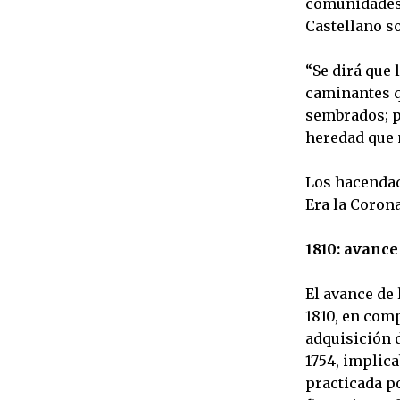
comunidades 
Castellano s
“Se dirá que
caminantes q
sembrados; p
heredad que n
Los hacendado
Era la Corona
1810: avance
El avance de
1810, en comp
adquisición 
1754, implica
practicada po