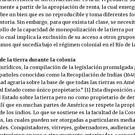
nte a partir de la apropiación de renta, la cual emerg
bre un bien que es no reproducible y toma diferentes fo
istoria. Sin embargo, para que exista tal clase, se necesi
ollo de la capacidad de monopolización de la tierra por
 lo cual implica la exclusión de su acceso a otros grupos
mos qué sucedía bajo el régimen colonial en el Río de la
de la tierra durante la colonia
jurídicos, la compilación de la legislación promulgada 
añoles conocidas como la Recopilación de Indias (164
ad agraria sobre la base de que todas las tierras en Amé
l Estado como único propietario.” [1] Esta disposición a
l Estado sobre la tierra pero no como propietario de de
allí que en muchas partes de América se respete la prop
e los indios. Lo que se sostiene es la facultad de la Cor
as, las cuales pueden ser otorgadas a particulares medi
les. Conquistadores, virreyes, gobernadores, audiencias
estuvieron en uno u otro momento autorizados a conce