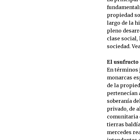
fundamentalme
propiedad so
largo de la h
pleno desarr
clase social,
sociedad. Vea
El usufructo 
En términos 
monarcas esp
de la propied
pertenecían a
soberanía de
privado, de 
comunitaria d
tierras baldí
mercedes rea
intendentes 