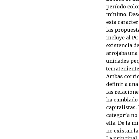
período colon
mínimo. Desd
esta caracte
las propuesta
incluye al PC
existencia de
arrojaba una
unidades peq
terrateniente
Ambas corrie
definir a una
las relacione
ha cambiado a
capitalistas.
categoría no 
ella. De la m
no existan la
La principal 