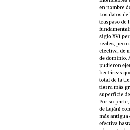
en nombre de
Los datos de
traspaso de l
fundamentalm
siglo XVI pe
reales, pero 
efectiva, de 
de dominio. 
pudieron eje
hectáreas qu
total de la t
tierra más gr
superficie de
Por su parte,
de Luján) co
más antigua d
efectiva hast