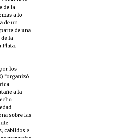
e de la
rmas a lo
ta de un
 parte de una
 de la
 Plata.
por los
0) “organizó
rica
tañe a la
recho
iedad
ona sobre las
ante
, cabildos e
der mercedes