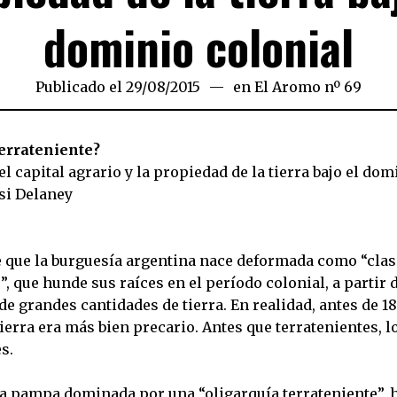
dominio colonial
Publicado el
29/08/2015
en
El Aromo nº 69
terrateniente?
el capital agrario y la propiedad de la tierra bajo el dom
si Delaney
e que la burguesía argentina nace deformada como “clas
”, que hunde sus raíces en el período colonial, a partir d
e grandes cantidades de tierra. En realidad, antes de 18
tierra era más bien precario. Antes que terratenientes, l
s.
na pampa dominada por una “oligarquía terrateniente”, 