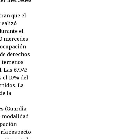
ran que el
realizó
urante el
 10 mercedes
a ocupación
 de derechos
s terrenos
 Las 67.743
 el 10% del
rtidos. La
de la
es (Guardia
a modalidad
upación
oría respecto