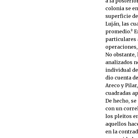
a la posterio
colonia se e
superficie de
Luján, las cu
promedio.² En
particulares 
operaciones, 
No obstante, 
analizados no
individual de
dio cuenta de
Areco y Pilar
cuadradas a
De hecho, se
con un corre
los pleitos 
aquellos hac
en la contrad