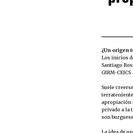
¿Un origen 
Los inicios d
Santiago Ros
GIRM-CEICS
Suele creers
terrateniente
apropiación d
privado a la 
son burguese
La idea de u