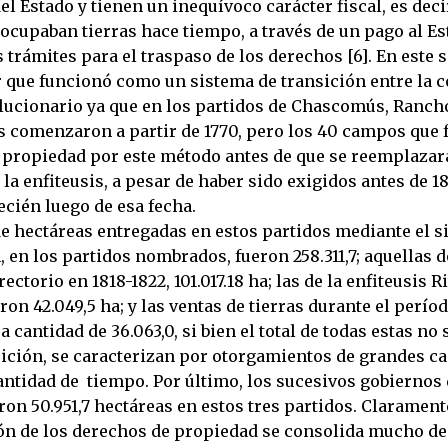
el Estado y tienen un inequívoco carácter fiscal, es deci
ocupaban tierras hace tiempo, a través de un pago al E
trámites para el traspaso de los derechos [6]. En este s
 que funcionó como un sistema de transición entre la co
lucionario ya que en los partidos de Chascomús, Ranch
s comenzaron a partir de 1770, pero los 40 campos que 
 propiedad por este método antes de que se reemplazar
la enfiteusis, a pesar de haber sido exigidos antes de 18
ecién luego de esa fecha.
de hectáreas entregadas en estos partidos mediante el s
 en los partidos nombrados, fueron 258.311,7; aquellas 
rectorio en 1818-1822, 101.017.18 ha; las de la enfiteusis 
ron 42.049,5 ha; y las ventas de tierras durante el perío
 a cantidad de 36.063,0, si bien el total de todas estas no
ición, se caracterizan por otorgamientos de grandes c
ntidad de tiempo. Por último, los sucesivos gobiernos 
on 50.951,7 hectáreas en estos tres partidos. Claramente
ón de los derechos de propiedad se consolida mucho de