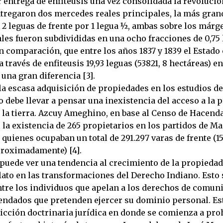
r entrega de enfiteusis una vez consolidada la revolució
ntregaron dos mercedes reales principales, la más gra
 2 leguas de frente por 1 legua ½, ambas sobre los márg
ales fueron subdivididas en una ocho fracciones de 0,75
 comparación, que entre los años 1837 y 1839 el Estado 
a través de enfiteusis 19,93 leguas (53821, 8 hectáreas) en
una gran diferencia [3].
la escasa adquisición de propiedades en los estudios d
 debe llevar a pensar una inexistencia del acceso a la 
 la tierra. Azcuy Ameghino, en base al Censo de Hacenda
 la existencia de 265 propietarios en los partidos de M
, quienes ocupaban un total de 291.297 varas de frente (
proximadamente) [4].
 puede ver una tendencia al crecimiento de la propiedad
lato en las transformaciones del Derecho Indiano. Esto 
entre los individuos que apelan a los derechos de comun
endados que pretenden ejercer su dominio personal. Es
icción doctrinaria jurídica en donde se comienza a proh