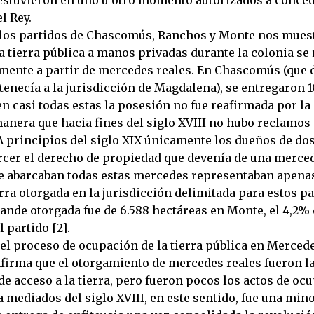
l Rey.
 los partidos de Chascomús, Ranchos y Monte nos muest
a tierra pública a manos privadas durante la colonia se 
ente a partir de mercedes reales. En Chascomús (que d
rtenecía a la jurisdicción de Magdalena), se entregaron
en casi todas estas la posesión no fue reafirmada por l
manera que hacia fines del siglo XVIII no hubo reclamos
A principios del siglo XIX únicamente los dueños de do
rcer el derecho de propiedad que devenía de una merced.
e abarcaban todas estas mercedes representaban apenas
ierra otorgada en la jurisdicción delimitada para estos pa
ande otorgada fue de 6.588 hectáreas en Monte, el 4,2% 
l partido [2].
 el proceso de ocupación de la tierra pública en Merced
nfirma que el otorgamiento de mercedes reales fueron l
e acceso a la tierra, pero fueron pocos los actos de oc
a mediados del siglo XVIII, en este sentido, fue una min