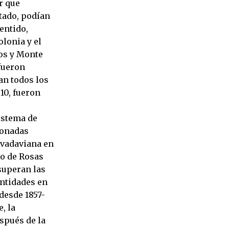
r que
stado, podían
entido,
lonia y el
os y Monte
fueron
an todos los
10, fueron
istema de
donadas
Rivadaviana en
do de Rosas
 superan las
antidades en
desde 1857-
, la
spués de la