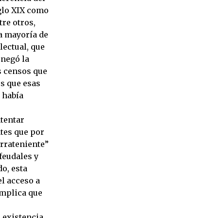
iglo XIX como
re otros,
a mayoría de
lectual, que
 negó la
os censos que
es que esas
 había
tentar
ntes que por
errateniente”
 feudales y
do, esta
el acceso a
implica que
u existencia