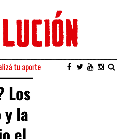
lizá tu aporte
? Los
 y la
jo el