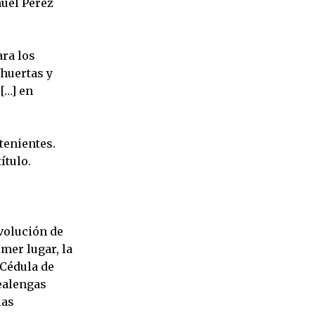
nuel Pérez
ara los
 huertas y
[…] en
tenientes.
ítulo.
volución de
imer lugar, la
 Cédula de
realengas
ias