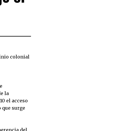
inio colonial
e
e la
10 el acceso
o que surge
herencia del