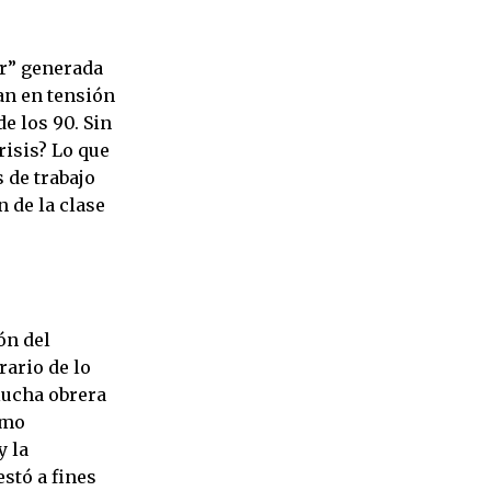
or” generada
an en tensión
e los 90. Sin
risis? Lo que
s de trabajo
 de la clase
ón del
rario de lo
 lucha obrera
smo
y la
estó a fines