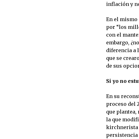
inflación y n
En el mismo s
por “los mil
con el mante
embargo, ¿no
diferencia a 
que se crearo
de sus opcio
Si yo no est
En su reconst
proceso del 
que plantea, 
la que modifi
kirchnerista 
persistencia 