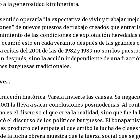
o a la generosidad kirchnerista.
entido operaría “la expectativa de vivir y trabajar mej
lones” de nuevos puestos de trabajo creados que entrarí
nimiento de las condiciones de explotación heredadas d
 ocurrió esto en cada veranito después de las grandes c
la crisis del 2001 de las de 1982 y 1989 no son los puesto
n después, sino la acción independiente de una fracción
nes burguesas tradicionales.
uve…
rucción histórica, Varela invierte las causas. Su negaci
2001 la lleva a sacar conclusiones posmodernas. Al cont
no es el discurso el que crea la realidad, sino que fue la
có el discurso de los políticos burgueses. El bonaparti
es producto del empate al que arribó la lucha de clases 
de la lucha obrera muestra que la fuerza social que se g