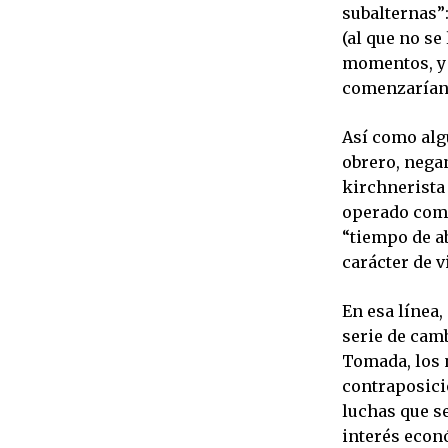
subalternas”:
(al que no se
momentos, y 
comenzarían 
Así como alg
obrero, negan
kirchnerista
operado como
“tiempo de a
carácter de vi
En esa línea,
serie de camb
Tomada, los 
contraposició
luchas que s
interés econó