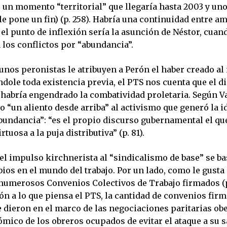
 un momento “territorial” que llegaría hasta 2003 y uno
 le pone un fin) (p. 258). Habría una continuidad entre a
el punto de inflexión sería la asunción de Néstor, cuan
los conflictos por “abundancia”.
unos peronistas le atribuyen a Perón el haber creado a
dole toda existencia previa, el PTS nos cuenta que el d
 habría engendrado la combatividad proletaria. Según Va
 “un aliento desde arriba” al activismo que generó la i
bundancia”: “es el propio discurso gubernamental el que
rtuosa a la puja distributiva” (p. 81).
 el impulso kirchnerista al “sindicalismo de base” se b
ios en el mundo del trabajo. Por un lado, como le gusta 
numerosos Convenios Colectivos de Trabajo firmados (p
n a lo que piensa el PTS, la cantidad de convenios firm
e dieron en el marco de las negociaciones paritarias ob
mico de los obreros ocupados de evitar el ataque a su s