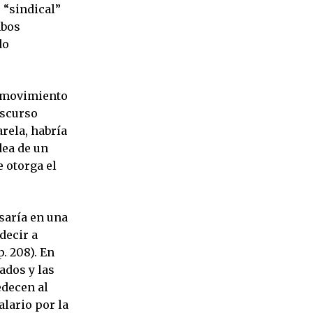
 “sindical”
mbos
do
l movimiento
iscurso
rela, habría
dea de un
 otorga el
asaría en una
decir a
. 208). En
ados y las
edecen al
alario por la