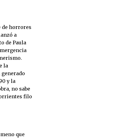
ie de horrores
lanzó a
xto de Paula
emergencia
hnerismo.
e la
ía generado
90 y la
obra, no sabe
orrientes filo
nómeno que