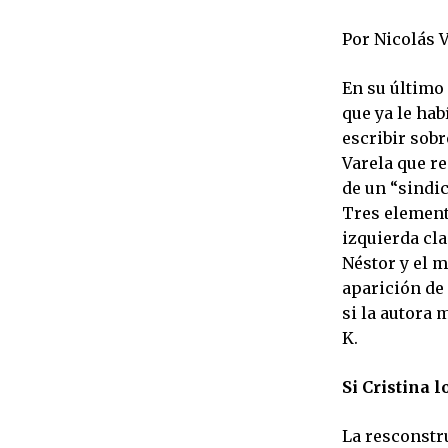
Por Nicolás V
En su último 
que ya le ha
escribir sobr
Varela que r
de un “sindic
Tres elemento
izquierda cla
Néstor y el 
aparición de 
si la autora 
K.
Si Cristina l
La resconstr