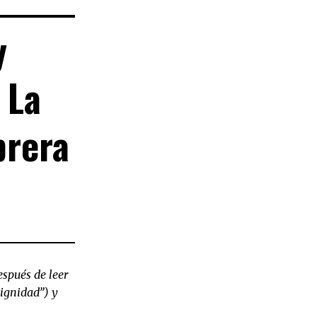
y
 La
brera
)
spués de leer
dignidad”) y