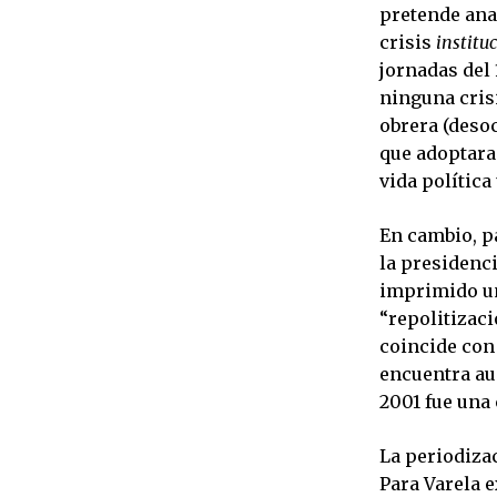
pretende anal
crisis
institu
jornadas del
ninguna crisi
obrera (deso
que adoptara
vida política
En cambio, pa
la presidenci
imprimido un
“repolitizaci
coincide con
encuentra aun
2001 fue una 
La periodiza
Para Varela 