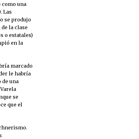
zo como una
. Las
No se produjo
de la clase
 o estatales)
pió en la
habría marcado
der le habría
o de una
 Varela
unque se
ce que el
rchnerismo.
s