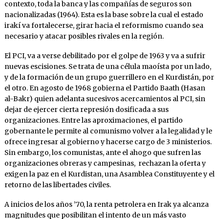
contexto, toda la banca y las compañías de seguros son
nacionalizadas (1964). Esta es la base sobre la cual el estado
irakí va fortalecerse, girar hacia el reformismo cuando sea
necesario y atacar posibles rivales en la región.
El PCI, va a verse debilitado por el golpe de 1963 y va a sufrir
nuevas escisiones. Se trata de una célula maoísta por un lado,
y de la formación de un grupo guerrillero en el Kurdistán, por
el otro. En agosto de 1968 gobierna el Partido Baath (Hasan
al-Bakr) quien adelanta sucesivos acercamientos al PCI, sin
dejar de ejercer cierta represión dosificada a sus
organizaciones. Entre las aproximaciones, el partido
gobernante le permite al comunismo volver a la legalidad y le
ofrece ingresar al gobierno y hacerse cargo de 3 ministerios.
Sin embargo, los comunistas, ante el ahogo que sufren las
organizaciones obreras y campesinas, rechazan la oferta y
exigen la paz en el Kurdistan, una Asamblea Constituyente y el
retorno de las libertades civiles.
A inicios de los años ’70, la renta petrolera en Irak ya alcanza
magnitudes que posibilitan el intento de un más vasto