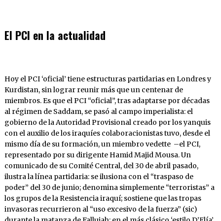
El PCI en la actualidad
Hoy el PCI ‘oficial’ tiene estructuras partidarias en Londres y
Kurdistan, sin lograr reunir más que un centenar de
miembros. Es que el PCI “oficial”, tras adaptarse por décadas
al régimen de Saddam, se pasó al campo imperialista: el
gobierno de la Autoridad Provisional creado por los yanquis
con el auxilio de los iraquíes colaboracionistas tuvo, desde el
mismo día de su formación, un miembro vedette –el PCI,
representado por su dirigente Hamid Majid Mousa. Un
comunicado de su Comité Central, del 30 de abril pasado,
ilustra la línea partidaria: se ilusiona con el “traspaso de
poder” del 30 de junio; denomina simplemente “terroristas” a
los grupos de la Resistencia iraquí; sostiene que las tropas
invasoras recurrieron al “uso excesivo de la fuerza” (sic)
durante la matanza de Fallujah; en el más clásico ‘estilo D’Elía’