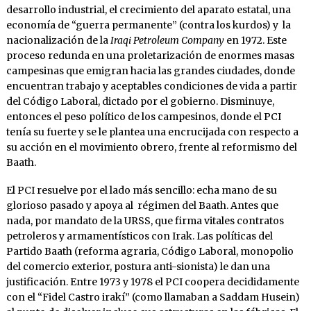
desarrollo industrial, el crecimiento del aparato estatal, una
economía de “guerra permanente” (contra los kurdos) y la
nacionalización de la
Iraqi Petroleum Company
en 1972. Este
proceso redunda en una proletarización de enormes masas
campesinas que emigran hacia las grandes ciudades, donde
encuentran trabajo y aceptables condiciones de vida a partir
del Código Laboral, dictado por el gobierno. Disminuye,
entonces el peso político de los campesinos, donde el PCI
tenía su fuerte y se le plantea una encrucijada con respecto a
su acción en el movimiento obrero, frente al reformismo del
Baath.
El PCI resuelve por el lado más sencillo: echa mano de su
glorioso pasado y apoya al régimen del Baath. Antes que
nada, por mandato de la URSS, que firma vitales contratos
petroleros y armamentísticos con Irak. Las políticas del
Partido Baath (reforma agraria, Código Laboral, monopolio
del comercio exterior, postura anti-sionista) le dan una
justificación. Entre 1973 y 1978 el PCI coopera decididamente
con el “Fidel Castro irakí” (como llamaban a Saddam Husein)