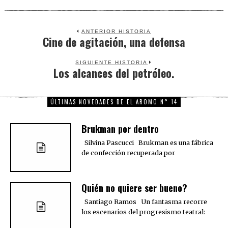
ANTERIOR HISTORIA
Cine de agitación, una defensa
Previous
post:
SIGUIENTE HISTORIA
Los alcances del petróleo.
Next
post:
ÚLTIMAS NOVEDADES DE EL AROMO N° 14
Brukman por dentro
Silvina Pascucci Brukman es una fábrica
de confección recuperada por
Quién no quiere ser bueno?
Santiago Ramos Un fantasma recorre
los escenarios del progresismo teatral: