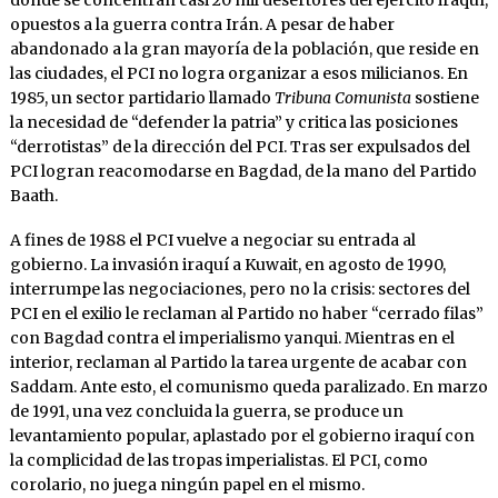
donde se concentran casi 20 mil desertores del ejército iraquí,
opuestos a la guerra contra Irán. A pesar de haber
abandonado a la gran mayoría de la población, que reside en
las ciudades, el PCI no logra organizar a esos milicianos. En
1985, un sector partidario llamado
Tribuna Comunista
sostiene
la necesidad de “defender la patria” y critica las posiciones
“derrotistas” de la dirección del PCI. Tras ser expulsados del
PCI logran reacomodarse en Bagdad, de la mano del Partido
Baath.
A fines de 1988 el PCI vuelve a negociar su entrada al
gobierno. La invasión iraquí a Kuwait, en agosto de 1990,
interrumpe las negociaciones, pero no la crisis: sectores del
PCI en el exilio le reclaman al Partido no haber “cerrado filas”
con Bagdad contra el imperialismo yanqui. Mientras en el
interior, reclaman al Partido la tarea urgente de acabar con
Saddam. Ante esto, el comunismo queda paralizado. En marzo
de 1991, una vez concluida la guerra, se produce un
levantamiento popular, aplastado por el gobierno iraquí con
la complicidad de las tropas imperialistas. El PCI, como
corolario, no juega ningún papel en el mismo.