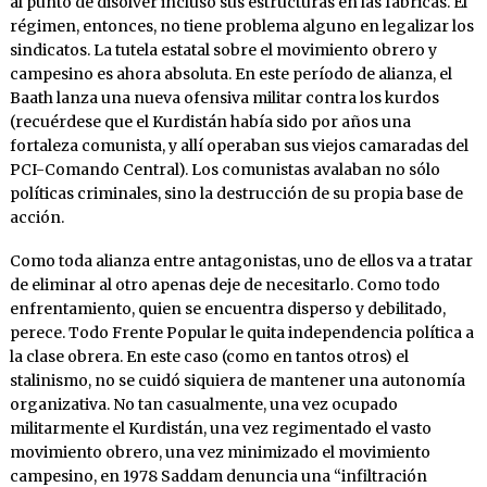
al punto de disolver incluso sus estructuras en las fábricas. El
régimen, entonces, no tiene problema alguno en legalizar los
sindicatos. La tutela estatal sobre el movimiento obrero y
campesino es ahora absoluta. En este período de alianza, el
Baath lanza una nueva ofensiva militar contra los kurdos
(recuérdese que el Kurdistán había sido por años una
fortaleza comunista, y allí operaban sus viejos camaradas del
PCI-Comando Central). Los comunistas avalaban no sólo
políticas criminales, sino la destrucción de su propia base de
acción.
Como toda alianza entre antagonistas, uno de ellos va a tratar
de eliminar al otro apenas deje de necesitarlo. Como todo
enfrentamiento, quien se encuentra disperso y debilitado,
perece. Todo Frente Popular le quita independencia política a
la clase obrera. En este caso (como en tantos otros) el
stalinismo, no se cuidó siquiera de mantener una autonomía
organizativa. No tan casualmente, una vez ocupado
militarmente el Kurdistán, una vez regimentado el vasto
movimiento obrero, una vez minimizado el movimiento
campesino, en 1978 Saddam denuncia una “infiltración