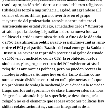
tras la apropiación de la tierra a manos de líderes religiosos
tribales, las forzó a migrar hacia Bagdad, integrándose allí
con los obreros shiítas, para convertirse en el grupo
mayoritario del proletariado. Estos buscaron primero el
asistencialismo estatal y luego, a mediados de los ‘40, fueron
atraídos por la ideología igualitaria de una nueva fuerza
política: el Partido Comunista de Irak.
A fines de la década
del ‘50, la antinomia política ya no era shiítas-sunitas, sino
entre el PCI y el partido Baath
–del cual emergería Saddam
Hussein. La pavorosa represión posterior al golpe de Estado
de 1963 (en complicidad con la CIA), la prohibición de los
sindicatos, y los propios errores del PCI, volvieron atrás el
reloj de las antinomias políticas, pero no pueden recrear la
mitología religiosa. Aunque hoy en día, tanto shiítas como
sunitas están divididos entre sí en múltiples sectas, más que
un problema de teología medieval, lo que divide a la sociedad
iraquí son los antagonismos de clase, transversales a ambas
feligresías. Mirando bajo la superficie, se descubre que la
religión no es el elemento que separa opciones políticas: hay
shiítas colaboracionistas, y sunitas integrantes de la