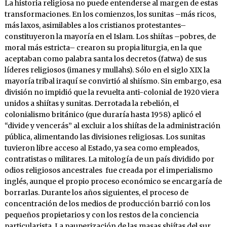
La historia religiosa no puede entenderse al margen de estas
transformaciones. En los comienzos, los sunitas –más ricos,
más laxos, asimilables a los cristianos protestantes–
constituyeron la mayoría en el Islam. Los shiítas –pobres, de
moral más estricta– crearon su propia liturgia, en la que
aceptaban como palabra santa los decretos (fatwa) de sus
líderes religiosos (imanes y mullahs). Sólo en el siglo XIX la
mayoría tribal iraquí se convirtió al shiísmo. Sin embargo, esa
división no impidió que la revuelta anti-colonial de 1920 viera
unidos a shiítas y sunitas. Derrotada la rebelión, el
colonialismo británico (que duraría hasta 1958) aplicó el
“divide y vencerás” al excluir a los shiítas de la administración
pública, alimentando las divisiones religiosas. Los sunitas
tuvieron libre acceso al Estado, ya sea como empleados,
contratistas o militares. La mitología de un país dividido por
odios religiosos ancestrales fue creada por el imperialismo
inglés, aunque el propio proceso económico se encargaría de
borrarlas. Durante los años siguientes, el proceso de
concentración de los medios de producción barrió con los
pequeños propietarios y con los restos de la conciencia
particularista. La pauperización de las masas shiítas del sur,