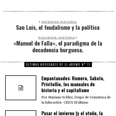
ANTERIOR HISTORIA
San Luis, el feudalismo y la política
Previous
post:
SIGUIENTE HISTORIA
«Manuel de Falla», el paradigma de la
Next
decadencia burguesa.
post:
ÚLTIMAS NOVEDADES DE EL AROMO N° 11
Empantanados: Romero, Sabato,
Privitellio, los manuales de
historia y el capitalismo
Por Mariano Schlez, Grupo de Coyuntura de
la Educación- CEICS El último
Pasar el invierno (y el otoño, la