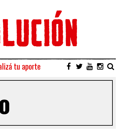
lizá tu aporte
o