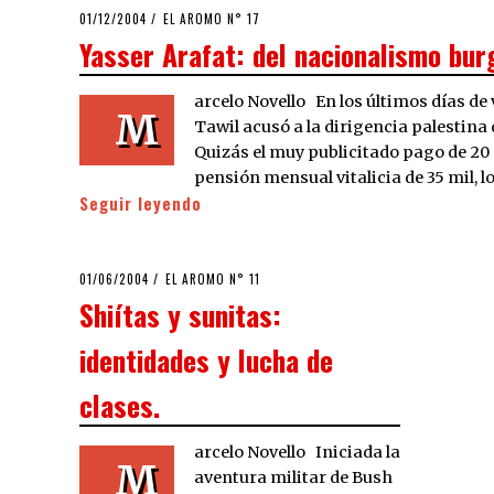
POSTED
01/12/2004
22/03/2020
EL AROMO N° 17
ON
Yasser Arafat: del nacionalismo bur
arcelo Novello En los últimos días de
M
Tawil acusó a la dirigencia palestina 
Quizás el muy publicitado pago de 20
pensión mensual vitalicia de 35 mil, lo
Seguir leyendo
POSTED
01/06/2004
21/03/2020
EL AROMO N° 11
ON
Shiítas y sunitas:
identidades y lucha de
clases.
arcelo Novello Iniciada la
M
aventura militar de Bush