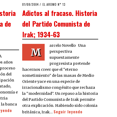
POSTED
01/08/2004
21/03/2020
EL AROMO N° 13
ON
storia
Adictos al fracaso. Historia
a de
del Partido Comunista de
Irak; 1934-63
arcelo Novello Una
M
perspectiva
A
supuestamente
os años
progresista pretende
n proceso
hacernos creer que el “eterno
ón del
sometimiento” de las masas de Medio
cipación
Oriente yace en una especie de
stado,
irracionalismo congénito que rechaza
conomía e
la “modernidad”. Un repaso a la historia
tria
del Partido Comunista de Irak permite
 la banca
otra explicación. Habiendo sido colonia
eyendo
Seguir leyendo
británica, Irak…