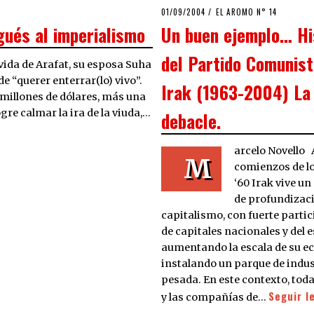
POSTED
01/09/2004
21/03/2020
EL AROMO N° 14
ON
gués al imperialismo
Un buen ejemplo… Hi
del Partido Comunist
 vida de Arafat, su esposa Suha
de “querer enterrar(lo) vivo”.
Irak (1963-2004) La
 millones de dólares, más una
gre calmar la ira de la viuda,…
debacle.
arcelo Novello 
M
comienzos de l
‘60 Irak vive u
de profundizaci
capitalismo, con fuerte parti
de capitales nacionales y del e
aumentando la escala de su e
instalando un parque de indus
pesada. En este contexto, toda
Seguir l
y las compañías de…