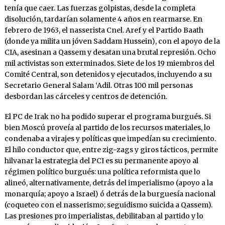
tenía que caer. Las fuerzas golpistas, desde la completa
disolución, tardarían solamente 4 años en rearmarse. En
febrero de 1963, el nasserista Cnel. Aref y el Partido Baath
(donde ya milita un jóven Saddam Hussein), con el apoyo de la
CIA, asesinan a Qassem y desatan una brutal represión. Ocho
mil activistas son exterminados. Siete de los 19 miembros del
Comité Central, son detenidos y ejecutados, incluyendo a su
Secretario General Salam ‘Adil. Otras 100 mil personas
desbordan las cárceles y centros de detención.
El PC de Irak no ha podido superar el programa burgués. Si
bien Moscú proveía al partido de los recursos materiales, lo
condenaba a virajes y políticas que impedían su crecimiento.
El hilo conductor que, entre zig-zags y giros tácticos, permite
hilvanar la estrategia del PCI es su permanente apoyo al
régimen político burgués: una política reformista que lo
alineó, alternativamente, detrás del imperialismo (apoyo a la
monarquía; apoyo a Israel) ó detrás de la burguesía nacional
(coqueteo con el nasserismo; seguidismo suicida a Qassem).
Las presiones pro imperialistas, debilitaban al partido y lo