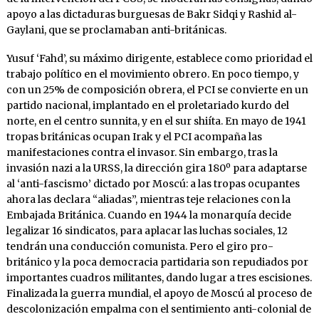
apoyo a las dictaduras burguesas de Bakr Sidqi y Rashid al-
Gaylani, que se proclamaban anti-británicas.
Yusuf ‘Fahd’, su máximo dirigente, establece como prioridad el
trabajo político en el movimiento obrero. En poco tiempo, y
con un 25% de composición obrera, el PCI se convierte en un
partido nacional, implantado en el proletariado kurdo del
norte, en el centro sunnita, y en el sur shiíta. En mayo de 1941
tropas británicas ocupan Irak y el PCI acompaña las
manifestaciones contra el invasor. Sin embargo, tras la
invasión nazi a la URSS, la dirección gira 180º para adaptarse
al ‘anti-fascismo’ dictado por Moscú: a las tropas ocupantes
ahora las declara “aliadas”, mientras teje relaciones con la
Embajada Británica. Cuando en 1944 la monarquía decide
legalizar 16 sindicatos, para aplacar las luchas sociales, 12
tendrán una conducción comunista. Pero el giro pro-
británico y la poca democracia partidaria son repudiados por
importantes cuadros militantes, dando lugar a tres escisiones.
Finalizada la guerra mundial, el apoyo de Moscú al proceso de
descolonización empalma con el sentimiento anti-colonial de