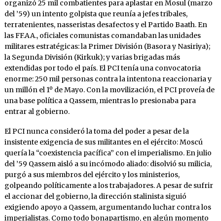
organizó 25 mil combatientes para aplastar en Mosul (marzo
del ’59) un intento golpista que reunía a jefes tribales,
terratenientes, nasseristas desafectos y el Partido Baath. En
las FF.AA., oficiales comunistas comandaban las unidades
militares estratégicas: la Primer División (Basora y Nasiriya);
la Segunda División (Kirkuk); y varias brigadas más
extendidas por todo el país. El PCI tenía una convocatoria
enorme: 250 mil personas contra la intentona reaccionaria y
un millón el 1º de Mayo. Con la movilización, el PCI proveía de
una base política a Qassem, mientras lo presionaba para
entrar al gobierno.
El PCI nunca consideró la toma del poder a pesar de la
insistente exigencia de sus militantes en el ejército: Moscú
quería la “coexistencia pacífica” con el imperialismo. En julio
del ’59 Qassem aisló a su incómodo aliado: disolvió su milicia,
purgó a sus miembros del ejército y los ministerios,
golpeando políticamente a los trabajadores. A pesar de sufrir
el accionar del gobierno, la dirección stalinista siguió
exigiendo apoyo a Qassem, argumentando luchar contra los
imperialistas. Como todo bonapartismo, en algún momento