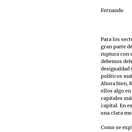
Fernando
Para los sec
gran parte d
ruptura con e
debemos defe
desigualdad y
políticos ma
Ahora bien, 
ellos algo en
capitales má
capital. En e
una clara mue
Como se expl