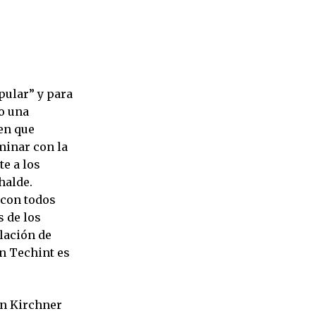
pular” y para
o una
nen que
minar con la
te a los
uhalde.
 con todos
s de los
lación de
ón Techint es
un Kirchner