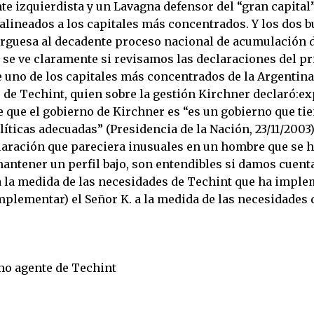
e izquierdista y un Lavagna defensor del “gran capital”
alineados a los capitales más concentrados. Y los dos b
urguesa al decadente proceso nacional de acumulación d
 se ve claramente si revisamos las declaraciones del pr
 uno de los capitales más concentrados de la Argentina
r de Techint, quien sobre la gestión Kirchner declaró:e
 que el gobierno de Kirchner es “es un gobierno que ti
líticas adecuadas” (Presidencia de la Nación, 23/11/2003
laración que pareciera inusuales en un hombre que se h
ntener un perfil bajo, son entendibles si damos cuenta 
 a la medida de las necesidades de Techint que ha imple
mplementar) el Señor K. a la medida de las necesidades 
o agente de Techint