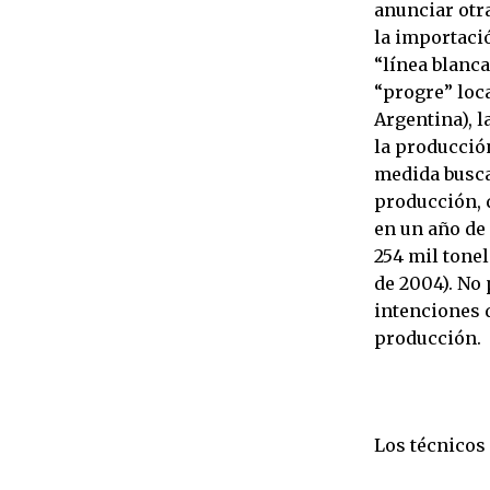
anunciar otra
la importaci
“línea blanca
“progre” loca
Argentina), l
la producció
medida busca
producción, 
en un año de
254 mil tone
de 2004). No
intenciones 
producción.
Los técnicos 