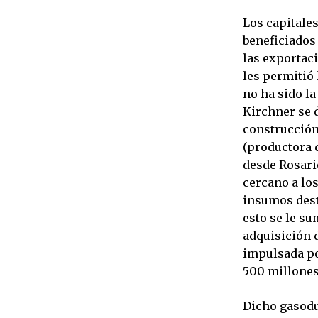
Los capitale
beneficiados
las exportac
les permitió 
no ha sido l
Kirchner se d
construcción
(productora 
desde Rosario
cercano a lo
insumos desti
esto se le su
adquisición d
impulsada por
500 millones
Dicho gasoduc