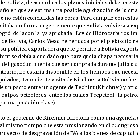
e Bolivia, de acuerdo a los planes iniciales debería es
 año en que se estima una posible agudización de la cris
e no estén concluidas las obras. Para cumplir con estas
sitaba en forma urgentemente que Bolivia volviera a ex
logró de lacon la ya aprobada Ley de Hidrocarburos i
 de Bolivia, Carlos Mesa, refrendada por el plebiscito re
 su política exportadora que le permite a Bolivia exporta
hint se debía a que dado que para quela chapa necesaria
 del gasoducto tenía que ser comprada durante julio o a
ntrario, no estaría disponible en los tiempos que necesi
ulados,. La reciente visita de Kirchner a Bolivia no fue
e un pacto entre un agente de Techint (Kirchner) y otro
 pulpos petroleros, entre los cuales Tecpetrol -la petro
pa una posición clave).
nto el gobierno de Kirchner funciona como una agencia
 al mismo tiempo que está presionando en el cCongreso
royecto de desgravación de IVA a los bienes de capital, 