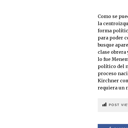
Como se puede
la centroizq
forma políti
para poder c
busque apare
clase obrera
lo fue Menem
político del
proceso naci
Kirchner com
requiera un 
POST VIE