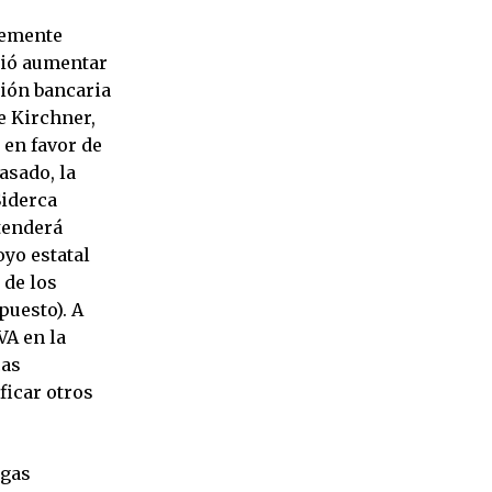
temente
tió aumentar
ción bancaria
e Kirchner,
 en favor de
asado, la
Siderca
tenderá
oyo estatal
 de los
puesto). A
VA en la
cas
ficar otros
 gas