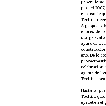
proveniente d
para el 2007,
en caso de qu
Techint nece
Algo que se 
el presidente
otorga aval a
apuro de Tec
construcción
año. De lo co
proyectoestip
celebración d
agente de los
Techint- ocu
Hasta tal pu
Techint que,
aprueben el p