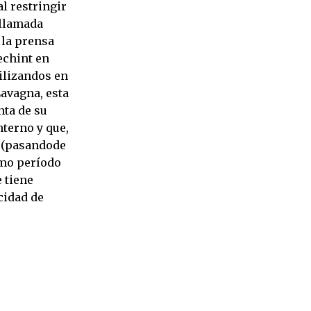
l restringir
 llamada
 la prensa
echint en
tilizandos en
avagna, esta
nta de su
terno y que,
 (pasandode
smo período
 tiene
cidad de