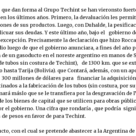
s que dan forma al Grupo Techint se han vieronsto fuer
 en los últimos años. Primero, la devaluación les permi
iones de sus productos. Luego, con Duhalde, la pesifica
licuar sus deudas. Y este último año, bajo el gobierno d
a excepción. Precisamente la declaración que hizo Rocca
io luego de que el gobierno anunciara, a fines del año p
 de un gasoducto en el noreste argentino en manos de 
de tubos sin costura de Techint), de 1300 km. que se ex
 hasta Tarija (Bolivia). que Contará, además, con un ap
s 300 millones de dólares para financiar la adquisición
nados a la fabricación de los tubos (sin costura, por su
mará máslo que se le transfiera por la desgravación de I
e los bienes de capital que se utilicen para obras públi
 el gobierno. Una cifra que rondaría , que podría signi
 de pesos en favor de para Techint.
to, con el cual se pretende abastecer a la Argentina de