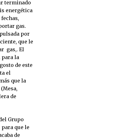
tar terminado
is energética
 fechas,
portar gas.
mpulsada por
ciente, que le
r gas,. El
 para la
gosto de este
ta el
 más que la
 (Mesa,
lera de
 del Grupo
 para que le
acaba de