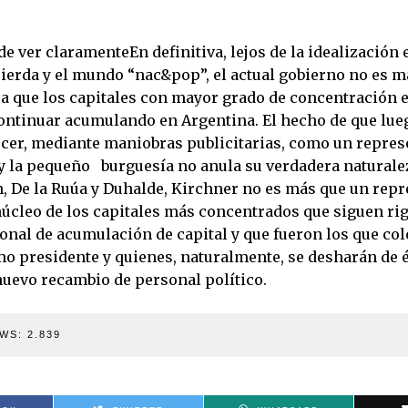
 ver claramenteEn definitiva, lejos de la idealización 
uierda y el mundo “nac&pop”, el actual gobierno no es m
ca que los capitales con mayor grado de concentración 
ontinuar acumulando en Argentina. El hecho de que lu
cer, mediante maniobras publicitarias, como un represe
 y la pequeño burguesía no anula su verdadera naturale
, De la Ruúa y Duhalde, Kirchner no es más que un rep
 núcleo de los capitales más concentrados que siguen ri
onal de acumulación de capital y que fueron los que co
o presidente y quienes, naturalmente, se desharán de 
nuevo recambio de personal político.
WS:
2.839