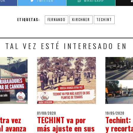
OOK
TWITTER
WHATSAPP
ETIQUETAS:
FERNANDO
KIRCHNER
TECHINT
TAL VEZ ESTÉ INTERESADO EN
POSTED
POSTED
021
01/08/2020
01/08/2020
19/05/2020
19/0
tra vez
TECHINT va por
Techint:
ON
ON
al avanza
más ajuste en sus
y recorta