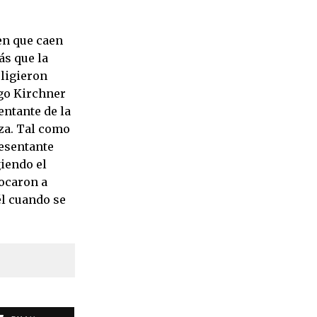
en que caen
ás que la
eligieron
ego Kirchner
ntante de la
za. Tal como
resentante
giendo el
locaron a
él cuando se