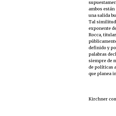
supuestament
ambos están 
una salida b
Tal similitud
exponente de
Rocca, titula
públicamente
definido y po
palabras dec
siempre de ma
de políticas
que planea i
Kirchner com