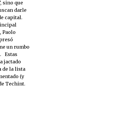
, sino que
uscan darle
e capital.
incipal
, Paolo
xpresó
ene un rumbo
). Estas
a jactado
de la lista
mentado (y
de Techint.