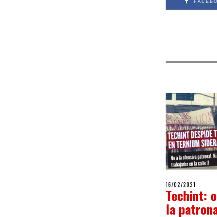
FACEB
POSTED
16/02/2021
16/02/2
Techint: o
ON
la patron