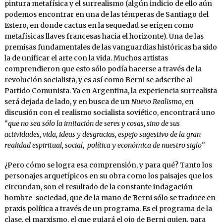
pintura metafísica y el surrealismo (algún indicio de ello aún
podemos encontrar en una de las témperas de Santiago del
Estero, en donde cactus en la sequedad se erigen como
metafísicas llaves francesas hacia el horizonte). Una de las
premisas fundamentales de las vanguardias históricas ha sido
la de unificar el arte con la vida. Muchos artistas
comprendieron que esto sólo podía hacerse a través de la
revolución socialista, y es así como Berni se adscribe al
Partido Comunista. Ya en Argentina, la experiencia surrealista
será dejada de lado, y en busca de un
Nuevo Realismo
, en
discusión con el realismo socialista soviético, encontrará uno
“
que no sea sólo la imitación de seres y cosas, sino de sus
actividades, vida, ideas y desgracias, espejo sugestivo de la gran
realidad espiritual, social, política y económica de nuestro siglo”
¿Pero cómo se logra esa comprensión, y para qué? Tanto los
personajes arquetípicos en su obra como los paisajes que los
circundan, son el resultado de la constante indagación
hombre-sociedad, que de la mano de Berni sólo se traduce en
praxis política a través de un programa. Es el programa de la
clase, el marxismo, el que guiará el ojo de Berni quien, para