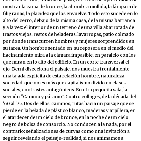
mostrar la cama de bronce, la alfombra mullida, la lámpara de
filigranas, la placidez que los envuelve. Todo esto sucede en lo
alto del cerro, debajo de la misma casa, de la misma barranca
y a la vez: el interior de un terreno de una villa abarrotada de
trastos viejos, restos de heladeras, lavarropas, patio colmado
por donde transcurren hombres y mujeres sorprendidos en
su tarea. Un hombre sentado en su reposera en el medio del
hacinamiento mira a la cámara impasible, en paralelo con los
que miran en lo alto del edificio. En un corte transversal el
ojo-Berni disecciona el paisaje, nos muestra frontalmente
una tajada explícita de esta relación hombre, naturaleza,
sociedad, que no es más que capitalismo divido en clases
sociales, contrastes antagónicos. En otra pequeña sala, la
sección “Camino y páramo”. Cuatro collages, de la década del
‘60 al ‘75. Dos de ellos, caminos, rutas hacia un paisaje que se
pierde en la helada de plástico blanco, maderas y arpillera, en
el atardecer de un cielo de bronce, en la noche de un cielo
negro de bolsa de consorcio. No conducen a la nada, por el
contrario: señalizaciones de curvas como una invitación a
seguir revelando el paisaje-realidad, si nos animamos a