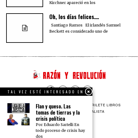
Kirchner apareció en los
Oh, los días felices….
Santiago Ramos El irlandés Samuel
Beckett es considerado uno de
TAL VEZ ESTÉ INTERESADO EN
QUIENES SOMOS
CONTACTO
BARRILETE LIBROS
Flan y queso. Las
tomas de tierras y la
CEICS
ENGLISH
VÍA SOCIALISTA
crisis política
Por Eduardo Sartelli En
todo proceso de crisis hay
dos