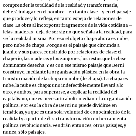
comprender la totalidad de la realidad y transformarla,
deberá indagar en el hombre –en tanto clase- y en el paisaje
que produce y lo refleja, en tanto espejo de relaciones de
clase. La obra al incorporar fragmentos de la vida cotidiana –
telas, maderas- deja de ser signo que señala a la realidad, para
ser
la realidad misma. Por eso el objeto chapa ahora es nube,
pero nube de chapa. Porque es el paisaje que circunda a
Juanito y sus pares, construido por relaciones de clase: el
chaperío, las maderas y los zanjones, los restos que la clase
dominante desecha. Y es con ese mismo paisaje que Berni
construye, mediante la organización plástica en la obra, la
transformación de la chapa en nube (de chapa). La chapa es
nube, la nube es chapa: uno indefectiblemente llevará a lo
otro, y ambos, para superarse, a explicar la realidad del
capitalismo, que es necesario abolir mediante la organización
política. Por eso la obra de Berni no puede dividirse en
temáticas, ya que es una sola: voluntad de conocimiento de la
realidad y a partir de él, su transformación en herramienta
política revolucionaria. Vendrán entonces, otros paisajes, y
nunca, sólo paisajes.