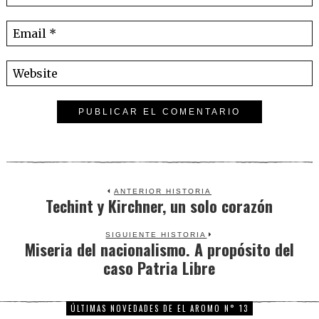
ANTERIOR HISTORIA
Techint y Kirchner, un solo corazón
Previous
post:
SIGUIENTE HISTORIA
Miseria del nacionalismo. A propósito del
Next
caso Patria Libre
post:
ÚLTIMAS NOVEDADES DE EL AROMO N° 13