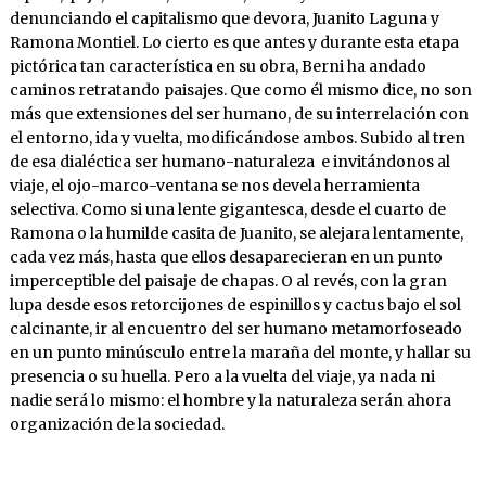
denunciando el capitalismo que devora, Juanito Laguna y
Ramona Montiel. Lo cierto es que antes y durante esta etapa
pictórica tan característica en su obra, Berni ha andado
caminos retratando paisajes. Que como él mismo dice, no son
más que extensiones del ser humano, de su interrelación con
el entorno, ida y vuelta, modificándose ambos. Subido al tren
de esa dialéctica ser humano-naturaleza e invitándonos al
viaje, el ojo-marco-ventana se nos devela herramienta
selectiva. Como si una lente gigantesca, desde el cuarto de
Ramona o la humilde casita de Juanito, se alejara lentamente,
cada vez más, hasta que ellos desaparecieran en un punto
imperceptible del paisaje de chapas. O al revés, con la gran
lupa desde esos retorcijones de espinillos y cactus bajo el sol
calcinante, ir al encuentro del ser humano metamorfoseado
en un punto minúsculo entre la maraña del monte, y hallar su
presencia o su huella. Pero a la vuelta del viaje, ya nada ni
nadie será lo mismo: el hombre y la naturaleza serán ahora
organización de la sociedad.