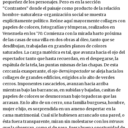
pequeñez de los personajes. Pero es en la sección
“Contrastes” donde el paisaje como producto de la relación
hombre-naturaleza-organización social se muestra
explícitamente político. Reúne aquí mayormente collages con
papeles de colores, fotografías y témperas, realizados en
Venezuela en los ‘70. Comienza con la mirada harto próxima
de las casas de una villa en dos obras al óleo, tanto que se
desdibujan, trabajadas en grandes planos de colores
saturados. La carga matérica es tal, que avanza hacia el ojo del
espectador tanto que hasta recuerdan, en el despegarse, la
espátula de la tela, las puntas mismas de las chapas. De esta
cercanía exasperante, el
ojo-Berni/espectador
se aleja hacia los
collages de grandes edificios, erigidos a lo alto de verdes
cerros. Imponentes rascacielos, avanzan hacia arriba
mientras bajo las barrancas, en subidas y bajadas, casitas de
papeles de colores se desmoronan bajo topadoras que las
arrasan. En lo alto de un cerro, una familia burguesa, hombre,
mujer e hijo, es sorprendida en un ameno despertar en la
cama matrimonial. Cual si le hubiesen arrancado una pared, o
ésta fuera transparente, miran sin molestarse con los
intrusos
que la observan, como si de paso, fuera buena oportunidad de