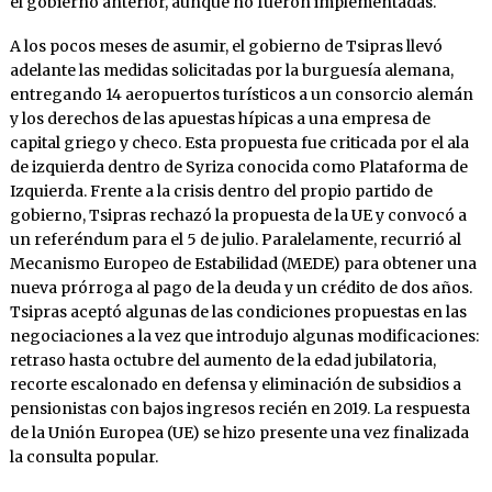
el gobierno anterior, aunque no fueron implementadas.
A los pocos meses de asumir, el gobierno de Tsipras llevó
adelante las medidas solicitadas por la burguesía alemana,
entregando 14 aeropuertos turísticos a un consorcio alemán
y los derechos de las apuestas hípicas a una empresa de
capital griego y checo. Esta propuesta fue criticada por el ala
de izquierda dentro de Syriza conocida como Plataforma de
Izquierda. Frente a la crisis dentro del propio partido de
gobierno, Tsipras rechazó la propuesta de la UE y convocó a
un referéndum para el 5 de julio. Paralelamente, recurrió al
Mecanismo Europeo de Estabilidad (MEDE) para obtener una
nueva prórroga al pago de la deuda y un crédito de dos años.
Tsipras aceptó algunas de las condiciones propuestas en las
negociaciones a la vez que introdujo algunas modificaciones:
retraso hasta octubre del aumento de la edad jubilatoria,
recorte escalonado en defensa y eliminación de subsidios a
pensionistas con bajos ingresos recién en 2019. La respuesta
de la Unión Europea (UE) se hizo presente una vez finalizada
la consulta popular.