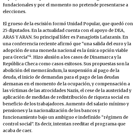
fundacionales y por el momento no pretende presentarse a
elecciones.
El grueso de la escisión formó Unidad Popular, que quedó con
25 diputados. En la actualidad cuenta con el apoyo de DEA,
ARAS Y ARAN. Su principal líder es Panagiotis Lafazanis. En
una conferencia reciente afirmó que “una salida del euro y la
adopción de una moneda nacional es la única opción viable
4
para Grecia”
. Hizo alusión a los casos de Dinamarca y la
República Checa como casos exitosos. Sus propuestas son la
abolición del memorándum, la suspensión al pago de la
deuda, el inicio de demandas para el pago de las deudas
alemanas en el momento de la ocupación, y compensación a
las víctimas de las atrocidades Nazis, el cese de la austeridad y
aplicación de medidas de redistribución de riqueza social en
beneficio de los trabajadores. Aumento del salario mínimo y
pensiones y la nacionalización de los bancos y
funcionamiento bajo un ambiguo e indefinido “régimen de
control social”. Es decir, intentan reeditar el programa que
acaba de caer.