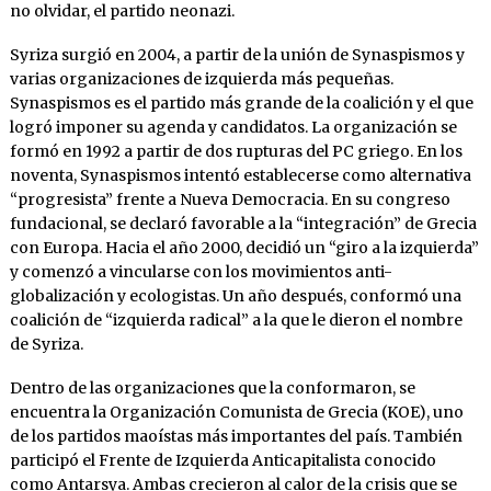
no olvidar, el partido neonazi.
Syriza surgió en 2004, a partir de la unión de
Synaspismos y
varias organizaciones de izquierda más pequeñas.
Synaspismos es el partido más grande de la coalición y el que
logró imponer su agenda y candidatos. La organización se
formó en 1992 a partir de dos rupturas del PC griego. En los
noventa, Synaspismos intentó establecerse como alternativa
“progresista” frente a Nueva Democracia. En su congreso
fundacional, se declaró favorable a la “integración” de Grecia
con Europa. Hacia el año 2000, decidió un “giro a la izquierda”
y comenzó a vincularse con los movimientos anti-
globalización y ecologistas. Un año después, conformó una
coalición de “izquierda radical” a la que le dieron el nombre
de Syriza.
Dentro de las organizaciones que la conformaron, se
encuentra la Organización Comunista de Grecia (KOE), uno
de los partidos maoístas más importantes del país. También
participó el Frente de Izquierda Anticapitalista conocido
como Antarsya. Ambas crecieron al calor de la crisis que se