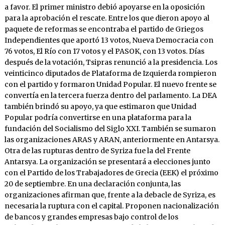
a favor. El primer ministro debió apoyarse en la oposición
para la aprobación el rescate. Entre los que dieron apoyo al
paquete de reformas se encontraba el partido de Griegos
Independientes que aportó 13 votos, Nueva Democracia con
76 votos, El Río con 17 votos y el PASOK, con 13 votos. Días
después de la votación, Tsipras renunció a la presidencia. Los
veinticinco diputados de Plataforma de Izquierda rompieron
con el partido y formaron Unidad Popular. El nuevo frente se
convertía en la tercera fuerza dentro del parlamento. La DEA
también brindó su apoyo, ya que estimaron que Unidad
Popular podría convertirse en una plataforma para la
fundación del Socialismo del Siglo XXI. También se sumaron
las organizaciones ARAS y ARAN, anteriormente en Antarsya.
Otra de las rupturas dentro de Syriza fue la del Frente
Antarsya. La organización se presentará a elecciones junto
con el Partido de los Trabajadores de Grecia (EEK) el próximo
20 de septiembre. En una declaración conjunta, las
organizaciones afirman que, frente a la debacle de Syriza, es
necesaria la ruptura con el capital. Proponen nacionalización
de bancos y grandes empresas bajo control de los