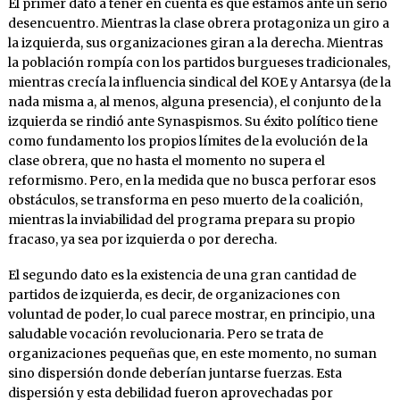
El primer dato a tener en cuenta es que estamos ante un serio
desencuentro. Mientras la clase obrera protagoniza un giro a
la izquierda, sus organizaciones giran a la derecha. Mientras
la población rompía con los partidos burgueses tradicionales,
mientras crecía la influencia sindical del KOE y Antarsya (de la
nada misma a, al menos, alguna presencia), el conjunto de la
izquierda se rindió ante Synaspismos. Su éxito político tiene
como fundamento los propios límites de la evolución de la
clase obrera, que no hasta el momento no supera el
reformismo. Pero, en la medida que no busca perforar esos
obstáculos, se transforma en peso muerto de la coalición,
mientras la inviabilidad del programa prepara su propio
fracaso, ya sea por izquierda o por derecha.
El segundo dato es la existencia de una gran cantidad de
partidos de izquierda, es decir, de organizaciones con
voluntad de poder, lo cual parece mostrar, en principio, una
saludable vocación revolucionaria. Pero se trata de
organizaciones pequeñas que, en este momento, no suman
sino dispersión donde deberían juntarse fuerzas. Esta
dispersión y esta debilidad fueron aprovechadas por