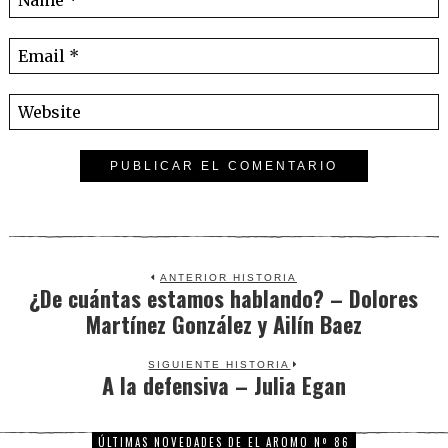
ANTERIOR HISTORIA
¿De cuántas estamos hablando? – Dolores
Previous
Martínez González y Ailín Baez
post:
SIGUIENTE HISTORIA
A la defensiva – Julia Egan
Next
post:
ÚLTIMAS NOVEDADES DE EL AROMO Nº 86