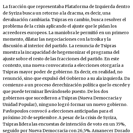
La fracción que representaba Plataforma de Izquierda dentro
de Syriza busca un retorno a la dracma, es decir, una
devaluación cambiaria. Tsipras en cambio, busca resolver el
problema de la crisis aplicando el ajuste que le pidan los
acreedores europeos. La maniobra le permitió en un primero
momento, dilatar las negociaciones con la troika y la
discusión al interior del partido. La renuncia de Tsipras
muestra la incapacidad de hegemonizar el programa del
ajuste sobre el resto de las fracciones del partido. En este
contexto, una nueva convocatoria a elecciones otorgaría a
Tsipras mayor poder de gobierno. Es decir, en realidad, no
renunció, sino que expulsó del Gobierno a su ala izquierda. Da
comienzo a un proceso derechización política que lo excede y
que puede terminar llevándoselo puesto. De los dos
gobiernos que sucedieron a Tsipras (Nueva Democracia y
Unidad Popular), ninguno logró formar un nuevo gobierno.
Pavlopoulos convocó a elecciones anticipadas para el
próximo 20 de septiembre. A pesar de la crisis de Syriza,
Tsipras lidera las encuestas de intención de voto en un 35%,
seguido por Nueva Democracia con 26,5%. Amanecer Dorado