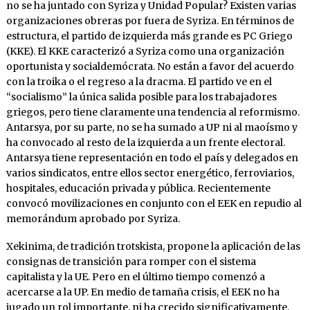
no se ha juntado con Syriza y Unidad Popular? Existen varias
organizaciones obreras por fuera de Syriza. En términos de
estructura, el partido de izquierda más grande es PC Griego
(KKE). El KKE caracterizó a Syriza como una organización
oportunista y socialdemócrata. No están a favor del acuerdo
con la troika o el regreso a la dracma. El partido ve en el
“socialismo” la única salida posible para los trabajadores
griegos, pero tiene claramente una tendencia al reformismo.
Antarsya, por su parte, no se ha sumado a UP ni al maoísmo y
ha convocado al resto de la izquierda a un frente electoral.
Antarsya tiene representación en todo el país y delegados en
varios sindicatos, entre ellos sector energético, ferroviarios,
hospitales, educación privada y pública. Recientemente
convocó movilizaciones en conjunto con el EEK en repudio al
memorándum aprobado por Syriza.
Xekinima, de tradición trotskista, propone la aplicación de las
consignas de transición para romper con el sistema
capitalista y la UE. Pero en el último tiempo comenzó a
acercarse a la UP. En medio de tamaña crisis, el EEK no ha
jugado un rol importante, ni ha crecido significativamente.