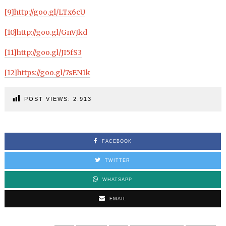
[9]
http://goo.gl/LTx6cU
[10]
http://goo.gl/GnVJkd
[11]
http://goo.gl/JI5fS3
[12]
https://goo.gl/7sEN1k
POST VIEWS:
2.913
FACEBOOK
TWITTER
WHATSAPP
EMAIL