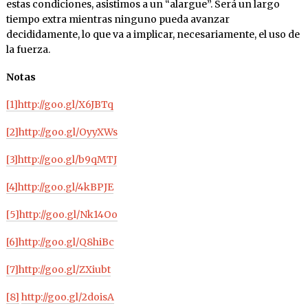
estas condiciones, asistimos a un “alargue”. Será un largo
tiempo extra mientras ninguno pueda avanzar
decididamente, lo que va a implicar, necesariamente, el uso de
la fuerza.
Notas
[1]
http://goo.gl/X6JBTq
[2]
http://goo.gl/OyyXWs
[3]
http://goo.gl/b9qMTJ
[4]
http://goo.gl/4kBPJE
[5]
http://goo.gl/Nk14Oo
[6]
http://goo.gl/Q8hiBc
[7]
http://goo.gl/ZXiubt
[8]
http://goo.gl/2doisA