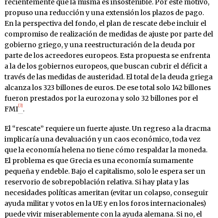
recientemente que la misma es insostenible. Por este motivo,
propuso una reducción y una extensión los plazos de pago.
En la perspectiva del fondo, el plan de rescate debe incluir el
compromiso de realización de medidas de ajuste por parte del
gobierno griego, y una reestructuración de la deuda por
parte de los acreedores europeos. Esta propuesta se enfrenta
a la de los gobiernos europeos, que buscan cubrir el déficit a
través de las medidas de austeridad. El total de la deuda griega
alcanza los 323 billones de euros. De ese total solo 142 billones
fueron prestados por la eurozona y solo 32 billones por el
[3]
FMI
.
El “rescate” requiere un fuerte ajuste. Un regreso a la dracma
implicaría una devaluación y un caos económico, toda vez
que la economía helena no tiene cómo respaldar la moneda.
El problema es que Grecia es una economía sumamente
pequeña y endeble. Bajo el capitalismo, solo le espera ser un
reservorio de sobrepoblación relativa. Si hay plata y las
necesidades políticas ameritan (evitar un colapso, conseguir
ayuda militar y votos en la UE y en los foros internacionales)
puede vivir miserablemente con la ayuda alemana. Si no, el