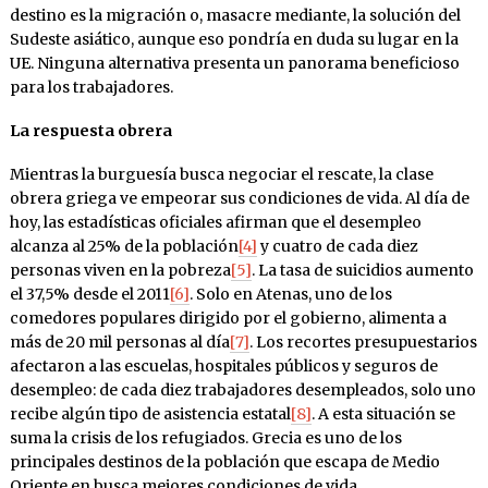
destino es la migración o, masacre mediante, la solución del
Sudeste asiático, aunque eso pondría en duda su lugar en la
UE. Ninguna alternativa presenta un panorama beneficioso
para los trabajadores.
La respuesta obrera
Mientras la burguesía busca negociar el rescate, la clase
obrera griega ve empeorar sus condiciones de vida. Al día de
hoy, las estadísticas oficiales afirman que el desempleo
alcanza al 25% de la población
[4]
y cuatro de cada diez
personas viven en la pobreza
[5]
. La tasa de suicidios aumento
el 37,5% desde el 2011
[6]
. Solo en Atenas, uno de los
comedores populares dirigido por el gobierno, alimenta a
más de 20 mil personas al día
[7]
. Los recortes presupuestarios
afectaron a las escuelas, hospitales públicos y seguros de
desempleo: de cada diez trabajadores desempleados, solo uno
recibe algún tipo de asistencia estatal
[8]
. A esta situación se
suma la crisis de los refugiados. Grecia es uno de los
principales destinos de la población que escapa de Medio
Oriente en busca mejores condiciones de vida.