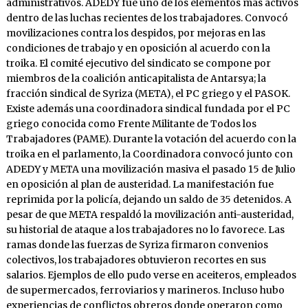
administrativos. ADEDY fue uno de los elementos más activos
dentro de las luchas recientes de los trabajadores. Convocó
movilizaciones contra los despidos, por mejoras en las
condiciones de trabajo y en oposición al acuerdo con la
troika. El comité ejecutivo del sindicato se compone por
miembros de la coalición anticapitalista de Antarsya; la
fracción sindical de Syriza (META), el PC griego y el PASOK.
Existe además una coordinadora sindical fundada por el PC
griego conocida como Frente Militante de Todos los
Trabajadores (PAME). Durante la votación del acuerdo con la
troika en el parlamento, la Coordinadora convocó junto con
ADEDY y META una movilización masiva el pasado 15 de Julio
en oposición al plan de austeridad. La manifestación fue
reprimida por la policía, dejando un saldo de 35 detenidos. A
pesar de que META respaldó la movilización anti-austeridad,
su historial de ataque a los trabajadores no lo favorece. Las
ramas donde las fuerzas de Syriza firmaron convenios
colectivos, los trabajadores obtuvieron recortes en sus
salarios. Ejemplos de ello pudo verse en aceiteros, empleados
de supermercados, ferroviarios y marineros. Incluso hubo
experiencias de conflictos obreros donde operaron como