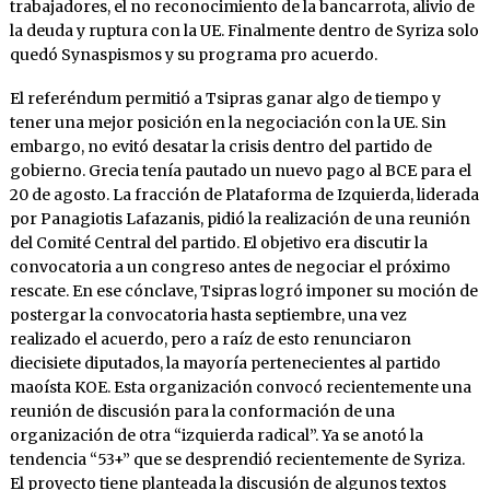
trabajadores, el no reconocimiento de la bancarrota, alivio de
la deuda y ruptura con la UE. Finalmente dentro de Syriza solo
quedó Synaspismos y su programa pro acuerdo.
El referéndum permitió a Tsipras ganar algo de tiempo y
tener una mejor posición en la negociación con la UE. Sin
embargo, no evitó desatar la crisis dentro del partido de
gobierno. Grecia tenía pautado un nuevo pago al BCE para el
20 de agosto. La fracción de Plataforma de Izquierda, liderada
por Panagiotis Lafazanis, pidió la realización de una reunión
del Comité Central del partido. El objetivo era discutir la
convocatoria a un congreso antes de negociar el próximo
rescate. En ese cónclave, Tsipras logró imponer su moción de
postergar la convocatoria hasta septiembre, una vez
realizado el acuerdo, pero a raíz de esto renunciaron
diecisiete diputados, la mayoría pertenecientes al partido
maoísta KOE. Esta organización convocó recientemente una
reunión de discusión para la conformación de una
organización de otra “izquierda radical”. Ya se anotó la
tendencia “53+” que se desprendió recientemente de Syriza.
El proyecto tiene planteada la discusión de algunos textos