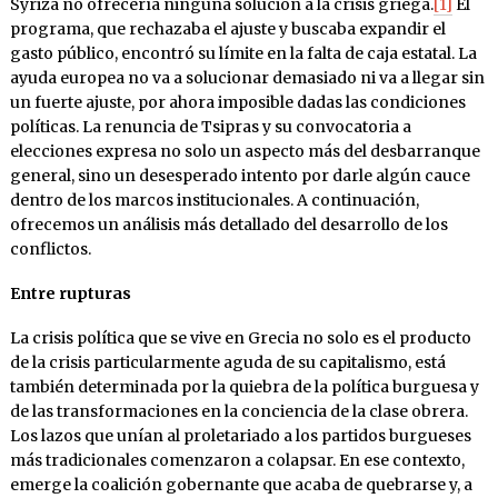
Syriza no ofrecería ninguna solución a la crisis griega.
[1]
El
programa, que rechazaba el ajuste y buscaba expandir el
gasto público, encontró su límite en la falta de caja estatal. La
ayuda europea no va a solucionar demasiado ni va a llegar sin
un fuerte ajuste, por ahora imposible dadas las condiciones
políticas. La renuncia de Tsipras y su convocatoria a
elecciones expresa no solo un aspecto más del desbarranque
general, sino un desesperado intento por darle algún cauce
dentro de los marcos institucionales. A continuación,
ofrecemos un análisis más detallado del desarrollo de los
conflictos.
Entre rupturas
La crisis política que se vive en Grecia no solo es el producto
de la crisis particularmente aguda de su capitalismo, está
también determinada por la quiebra de la política burguesa y
de las transformaciones en la conciencia de la clase obrera.
Los lazos que unían al proletariado a los partidos burgueses
más tradicionales comenzaron a colapsar. En ese contexto,
emerge la coalición gobernante que acaba de quebrarse y, a