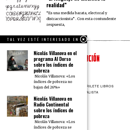
realidad”
“Es una medida barata, electoral y
distraccionista” . Con esta contundente
respuesta,
TAL VEZ ESTÉ INTERESADO EN
Nicolás Villanova en el
programa Al Dorso
sobre los índices de
pobreza
Nicolás Villanova: «Los
índices de pobreza no
QUIENES SOMOS
CONTACTO
BARRILETE LIBROS
bajan del 26%»
CEICS
ENGLISH
VÍA SOCIALISTA
Nicolás Villanova en
Radio Continental
sobre los índices de
pobreza
Nicolás Villanova: «Los
índices de pobreza se