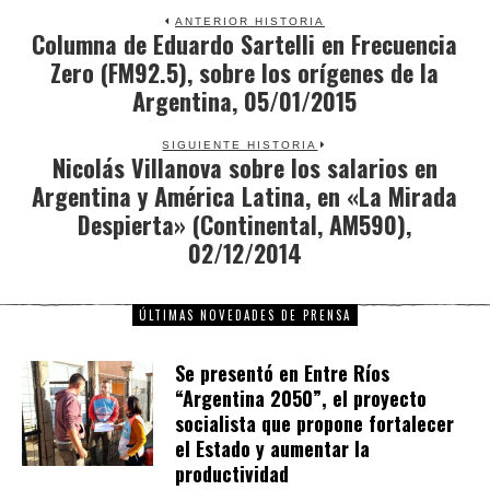
ANTERIOR HISTORIA
Columna de Eduardo Sartelli en Frecuencia
Previous
Zero (FM92.5), sobre los orígenes de la
post:
Argentina, 05/01/2015
SIGUIENTE HISTORIA
Nicolás Villanova sobre los salarios en
Next
Argentina y América Latina, en «La Mirada
post:
Despierta» (Continental, AM590),
02/12/2014
ÚLTIMAS NOVEDADES DE PRENSA
Se presentó en Entre Ríos
“Argentina 2050”, el proyecto
socialista que propone fortalecer
el Estado y aumentar la
productividad