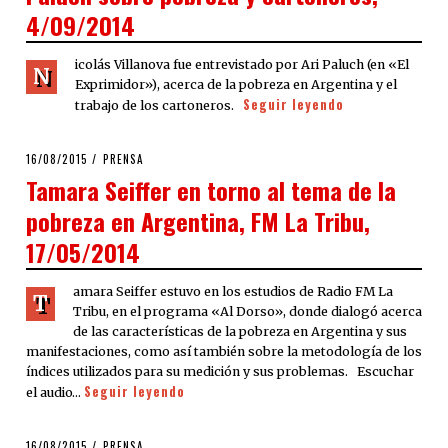
4/09/2014
icolás Villanova fue entrevistado por Ari Paluch (en «El
N
Exprimidor»), acerca de la pobreza en Argentina y el
Seguir leyendo
trabajo de los cartoneros.
POSTED
16/08/2015
PRENSA
ON
Tamara Seiffer en torno al tema de la
pobreza en Argentina, FM La Tribu,
17/05/2014
amara Seiffer estuvo en los estudios de Radio FM La
T
Tribu, en el programa «Al Dorso», donde dialogó acerca
de las características de la pobreza en Argentina y sus
manifestaciones, como así también sobre la metodología de los
índices utilizados para su medición y sus problemas. Escuchar
Seguir leyendo
el audio…
POSTED
16/08/2015
PRENSA