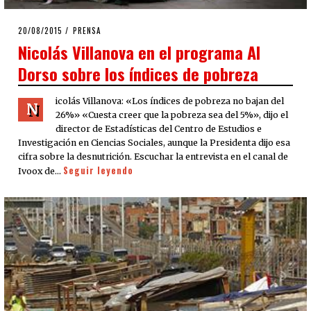
POSTED
20/08/2015
PRENSA
ON
Nicolás Villanova en el programa Al
Dorso sobre los índices de pobreza
icolás Villanova: «Los índices de pobreza no bajan del
N
26%» «Cuesta creer que la pobreza sea del 5%», dijo el
director de Estadísticas del Centro de Estudios e
Investigación en Ciencias Sociales, aunque la Presidenta dijo esa
cifra sobre la desnutrición. Escuchar la entrevista en el canal de
Seguir leyendo
Ivoox de…