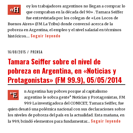
oy los trabajadores argentinos no llegan a comprar lo
«H
que compraban en la década del 90» . Tamara Seiffer
fue entrevistada por los colegas de «Los Locos de
Buenos Aires» (FM La Tribu) donde conversó acerca de la
pobreza en Argentina, el empleo y el nivel salarial en términos
Seguir leyendo
históricos.…
POSTED
16/08/2015
PRENSA
ON
Tamara Seiffer sobre el nivel de
pobreza en Argentina, en «Noticias y
Protagonistas» (FM 99.9), 05/05/2014
n Argentina hay pobres porque al capitalismo
“E
argentino le sobra gente” Noticias y Protagonistas, FM
99.9 La investigadora del CONICET, Tamara Seiffer, fue
quien desató una polémica nacional con sus declaraciones sobre
los niveles de pobreza del país en la actualidad. Esta mañana, en
Seguir leyendo
la 99.9, brindó elementos para fundamentar…