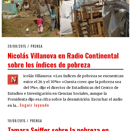
POSTED
20/08/2015
PRENSA
ON
Nicolás Villanova en Radio Continental
sobre los índices de pobreza
icolás Villanova: «Los índices de pobreza se encuentran
N
entre el 26 y el 30%» «Cuesta creer que la pobreza sea
del 5%», dijo el director de Estadísticas del Centro de
Estudios e Investigación en Ciencias Sociales, aunque la
Presidenta dijo esa cifra sobre la desnutrición. Escuchar el audio
Seguir leyendo
en la…
POSTED
19/08/2015
PRENSA
ON
Tamara Seiffer sobre la pobreza en