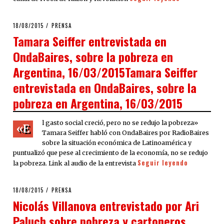
POSTED
18/08/2015
PRENSA
ON
Tamara Seiffer entrevistada en
OndaBaires, sobre la pobreza en
Argentina, 16/03/2015Tamara Seiffer
entrevistada en OndaBaires, sobre la
pobreza en Argentina, 16/03/2015
l gasto social creció, pero no se redujo la pobreza»
«E
Tamara Seiffer habló con OndaBaires por RadioBaires
sobre la situación económica de Latinoamérica y
puntualizó que pese al crecimiento de la economía, no se redujo
Seguir leyendo
la pobreza. Link al audio de la entrevista
POSTED
18/08/2015
PRENSA
ON
Nicolás Villanova entrevistado por Ari
Paluch sobre pobreza y cartoneros,