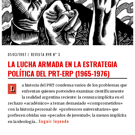
POSTED
01/03/1997
13/04/2020
REVISTA RYR N˚ 3
ON
LA LUCHA ARMADA EN LA ESTRATEGIA
POLÍTICA DEL PRT-ERP (1965-1976)
a historia del PRT condensa varios de los problemas que
L
enfrentan quienes pretenden examinar científicamente
la realidad argentina reciente: la censura implícita en el
rechazo «académico» a temas demasiado «comprometidos»
con la historia personal de «profesores universitarios» que
prefieren olvidar sus «pecados de juventud»; la menos implícita
Seguir leyendo
en la ideología…