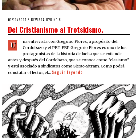
POSTED
01/10/2001
14/04/2020
REVISTA RYR N˚ 8
ON
Del Cristianismo al Trotskismo.
na entrevista con Gregorio Flores, a propósito del
U
Cordobazo y el PRT-ERP Gregorio Flores es uno de los
protagonistas de la historia de lucha que se extiende
antes y después del Cordobazo, que se conoce como “clasismo”
y está asociado a sindicatos como Sitrac-Sitram. Como podrá
Seguir leyendo
constatar el lector, el…