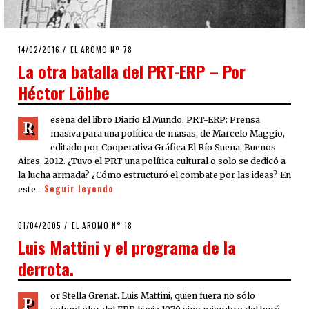
POSTED
14/02/2016
EL AROMO Nº 78
ON
La otra batalla del PRT-ERP – Por
Héctor Löbbe
eseña del libro Diario El Mundo. PRT-ERP: Prensa
R
masiva para una política de masas, de Marcelo Maggio,
editado por Cooperativa Gráfica El Río Suena, Buenos
Aires, 2012. ¿Tuvo el PRT una política cultural o solo se dedicó a
la lucha armada? ¿Cómo estructuró el combate por las ideas? En
Seguir leyendo
este…
POSTED
01/04/2005
22/03/2020
EL AROMO N° 18
ON
Luis Mattini y el programa de la
derrota.
or Stella Grenat. Luis Mattini, quien fuera no sólo
P