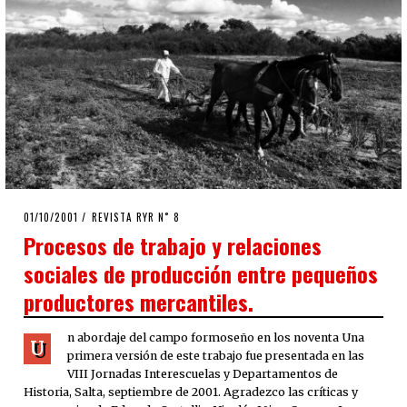
POSTED
01/10/2001
16/04/2020
REVISTA RYR N˚ 8
ON
Procesos de trabajo y relaciones
sociales de producción entre pequeños
productores mercantiles.
n abordaje del campo formoseño en los noventa Una
U
primera versión de este trabajo fue presentada en las
VIII Jornadas Interescuelas y Departamentos de
Historia, Salta, septiembre de 2001. Agradezco las críticas y