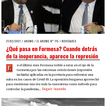
POSTED
21/02/2021
19/02/2021
AROMO
/
EL AROMO N° 115
/
NOVEDADES
ON
¿Qué pasa en Formosa? Cuando detrás
de la inoperancia, aparece la represión
n el último mes Formosa volvió a estar en el ojo de la
E
tormenta por las extremas restricciones (represión
incluida) aplicadas en la provincia para enfrentar una
suba en los casos de Covid-19. La oposición burguesa aprovechó
para cuestionar una vez más la cuarentena como método para
Seguir leyendo
controlar la pandemia,…