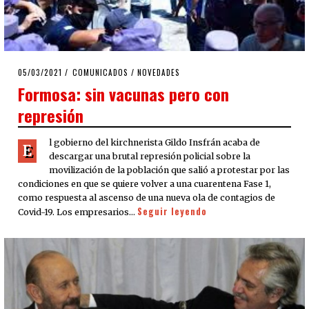
POSTED
05/03/2021
05/03/2021
COMUNICADOS
/
NOVEDADES
ON
Formosa: sin vacunas pero con
represión
l gobierno del kirchnerista Gildo Insfrán acaba de
E
descargar una brutal represión policial sobre la
movilización de la población que salió a protestar por las
condiciones en que se quiere volver a una cuarentena Fase 1,
como respuesta al ascenso de una nueva ola de contagios de
Seguir leyendo
Covid-19. Los empresarios…