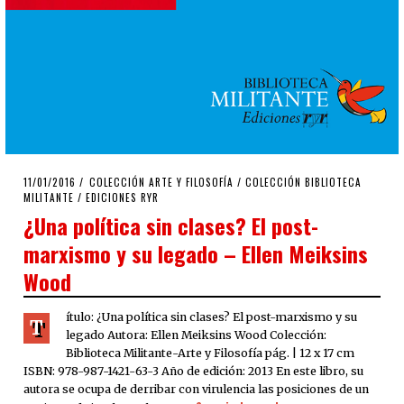
POSTED
11/01/2016
16/11/2019
COLECCIÓN ARTE Y FILOSOFÍA
/
COLECCIÓN BIBLIOTECA
ON
MILITANTE
/
EDICIONES RYR
¿Una política sin clases? El post-
marxismo y su legado – Ellen Meiksins
Wood
ítulo: ¿Una política sin clases? El post-marxismo y su
T
legado Autora: Ellen Meiksins Wood Colección:
Biblioteca Militante-Arte y Filosofía pág. | 12 x 17 cm
ISBN: 978-987-1421-63-3 Año de edición: 2013 En este libro, su
autora se ocupa de derribar con virulencia las posiciones de un