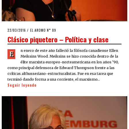
POSTED
22/03/2016
24/03/2016
EL AROMO N° 89
ON
Clásico piquetero – Política y clase
n enero de este año falleció la filósofa canadiense Ellen
E
Meiksins Wood. Meiksins se hizo conocida dentro de la
élite marxista europeo-norteamericana en los años ’90,
como principal defensora de Edward Thompson frente a las
críticas althusseriano-estructuralistas. Fue en esa tarea que
terminó dando forma a una corriente, el marxismo…
Seguir leyendo