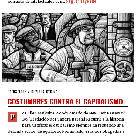
Seguir leyendo
conjunto de intelectuales con…
POSTED
01/03/1995
19/04/2020
REVISTA RYR N˚ 1
ON
COSTUMBRES CONTRA EL CAPITALISMO
or Ellen Meiksins WoodTomado de New Left Review n°
P
195[Traducido por Sandra Barani] Recurrir a la historia
para justificar el capitalis­mo siempre ha requerido una
delicada acción de equilibrio. Por un lado, estamos obligados a