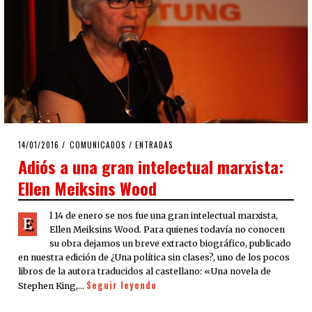
POSTED
14/01/2016
17/01/2016
COMUNICADOS
/
ENTRADAS
ON
Adiós a una gran intelectual marxista:
Ellen Meiksins Wood
l 14 de enero se nos fue una gran intelectual marxista,
E
Ellen Meiksins Wood. Para quienes todavía no conocen
su obra dejamos un breve extracto biográfico, publicado
en nuestra edición de ¿Una política sin clases?, uno de los pocos
libros de la autora traducidos al castellano: «Una novela de
Seguir leyendo
Stephen King,…