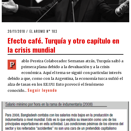
POSTED
20/11/2018
EL AROMO N° 103
ON
Efecto café. Turquía y otro capítulo en
la crisis mundial
ablo Pereira Colaborador Semanas atrás, Turquía saltó a
P
primera plana debido a la devaluación y a la crisis
económica. Aquí el tema se siguió con particular interés
debido a que, como con la Argentina, la economía turca sufrió el
alza de tasas en los EE.UU. Esto provocó el fenómeno
Seguir leyendo
conocido…