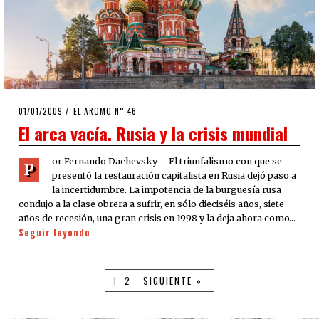
POSTED
01/01/2009
25/03/2020
EL AROMO N° 46
ON
El arca vacía. Rusia y la crisis mundial
or Fernando Dachevsky – El triunfalismo con que se
P
presentó la restauración capitalista en Rusia dejó paso a
la incertidumbre. La impotencia de la burguesía rusa
condujo a la clase obrera a sufrir, en sólo dieciséis años, siete
años de recesión, una gran crisis en 1998 y la deja ahora como…
Seguir leyendo
1
2
SIGUIENTE »