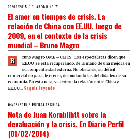
POSTED
10/09/2015
EL AROMO Nº 71
ON
El amor en tiempos de crisis. La
relación de China con EE.UU. luego de
2009, en el contexto de la crisis
mundial – Bruno Magro
runo Magro OME – CEICS Los especialistas dicen que
B
EE.UU. se está recuperando, de la mano de una mejora en
su competitividad externa. No obstante, su déficit
comercial no para de crecer, desnudando las debilidades de su
economía. En esta nota, vea cómo la relación entre China y
Seguir leyendo
EE.UU.…
POSTED
04/08/2015
PRENSA-ESCRITA
ON
Nota de Juan Kornblihtt sobre la
devaluación y la crisis. En Diario Perfil
(01/02/2014)