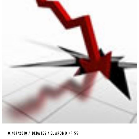
POSTED
01/07/2010
25/03/2020
DEBATES
/
EL AROMO Nº 55
ON