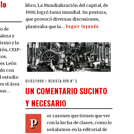
llo
libro, La Mundialización del capital, de
1990, logró fama mundial. Su postura,
que provocó diversas discusiones,
Seguir leyendo
planteaba que la…
o de
aleza y
ismo y la
ión, CEIP-
ios,
nes León
ado con
l estudio
POSTED
01/03/1999
03/04/2020
REVISTA RYR N˚ 5
es el área
ON
UN COMENTARIO SUCINTO
rpus…
Y NECESARIO
or razones que tienen que ver
P
con la lucha de clases, como lo
señalamos en la editorial de