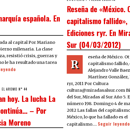
ON
Reseña de «México. 
narquía española. En
capitalismo fallido»,
Ediciones ryr. En Mir
Sur (04/03/2012)
ada al capital Por Mariano
ierno milenaria. La clase
a, resistió crisis, guerras y
eseña de México. Ot
R
no le ha resultado una tarea
capitalismo fallido,
leyendo
Alejandro Valle Baez
Martínez González,
ryr, 2011 Por Cultura
4/03/2020
EL AROMO N° 44
cultura@miradasalsur.com Bi
n hoy. La lucha La
del Sur, Miradas al Sur Año 5. 
número 198. Domingo 4 de ma
continúa… – Por
2012 Las fallas del capitalismo
México, lo que ha fallado es el
cia Moreno
Seguir leyendo
capitalismo.…