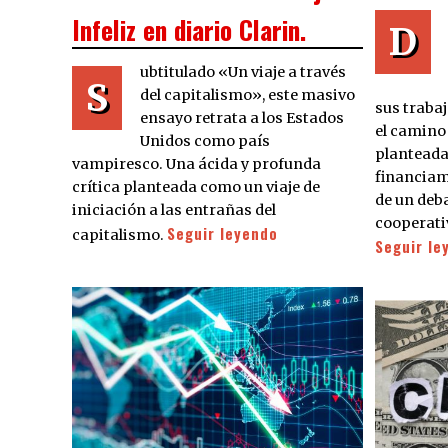
Infeliz en diario Clarin.
D
ubtitulado «Un viaje a través
S
del capitalismo», este masivo
sus traba
ensayo retrata a los Estados
el camino 
Unidos como país
planteada
vampiresco. Una ácida y profunda
financiami
crítica planteada como un viaje de
de un deba
iniciación a las entrañas del
cooperati
Seguir leyendo
capitalismo.
Seguir le