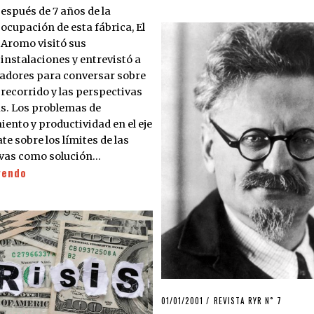
espués de 7 años de la
ocupación de esta fábrica, El
Aromo visitó sus
instalaciones y entrevistó a
jadores para conversar sobre
recorrido y las perspectivas
s. Los problemas de
ento y productividad en el eje
te sobre los límites de las
vas como solución…
yendo
POSTED
01/01/2001
13/04/2020
REVISTA RYR N˚ 7
ON