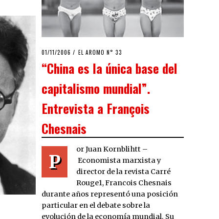
POSTED
01/11/2006
23/03/2020
EL AROMO N° 33
ON
“China es la única base del
capitalismo mundial”.
Entrevista a François
Chesnais
or Juan Kornblihtt –
P
Economista marxista y
director de la revista Carré
Rouge1, Francois Chesnais
durante años representó una posición
particular en el debate sobre la
evolución de la economía mundial. Su