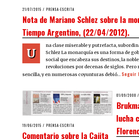
POSTED
21/07/2015
PRENSA-ESCRITA
ON
Nota de Mariano Schlez sobre la mo
Tiempo Argentino, (22/04/2012).
na clase miserable y putrefacta, subordin
U
Schlez La monarquía es una forma de gob
social que encabeza sus destinos, la noblez
revoluciones por decenas de siglos. Pero 
Seguir 
sencilla, y en numerosas coyunturas debió…
POSTED
01/09/2008
2
ON
Brukma
lucha 
POSTED
19/06/2015
PRENSA-ESCRITA
Floren
ON
Comentario sobre la Cajita