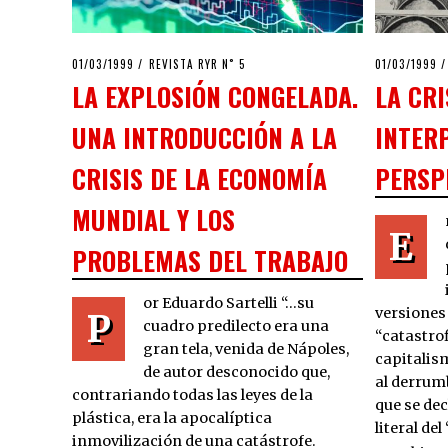
POSTED
POSTED
01/03/1999
03/04/2020
REVISTA RYR N˚ 5
01/03/1999
0
ON
ON
LA EXPLOSIÓN CONGELADA.
LA CR
UNA INTRODUCCIÓN A LA
INTER
CRISIS DE LA ECONOMÍA
PERSP
MUNDIAL Y LOS
E
PROBLEMAS DEL TRABAJO
or Eduardo Sartelli “…su
versiones
P
cuadro predilecto era una
“catastrof
gran tela, venida de Nápoles,
capitalis
de autor desconocido que,
al derrum
contrariando todas las leyes de la
que se dec
plástica, era la apocalíptica
literal d
inmovilización de una catástrofe.