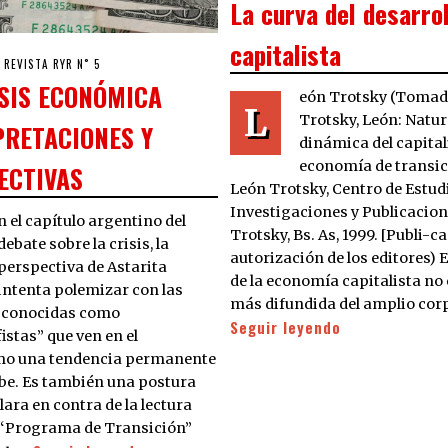
La curva del desarro
capitalista
3/04/2020
REVISTA RYR N˚ 5
ISIS ECONÓMICA
eón Trotsky (Tomad
L
Trotsky, León: Natur
PRETACIONES Y
dinámica del capital
economía de transic
ECTIVAS
León Trotsky, Centro de Estud
Investigaciones y Publicacio
n el capítulo argentino del
Trotsky, Bs. As, 1999. [Publi-c
debate sobre la crisis, la
autorización de los editores) E
perspectiva de Astarita
de la economía capitalista no 
intenta polemizar con las
más difundida del amplio co
 conocidas como
Seguir leyendo
istas” que ven en el
mo una tendencia permanente
be. Es también una postura
lara en contra de la lectura
el “Programa de Transición”