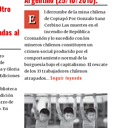
Otro
l derrumbe de la mina chilena
E
de Copiapó Por Gonzalo Sanz
Cerbino Las muertes en el
adas al
incendio de República
Cromañón y lo sucedido con los
mineros chilenos constituyen un
crimen social producido por el
ro
comportamiento normal de la
 de
burguesía bajo el capitalismo. El rescate
a y Gloria
de los 33 trabajadores chilenos
 Ediciones
Seguir leyendo
atrapados…
blioteca
Edición
rzo de
. En