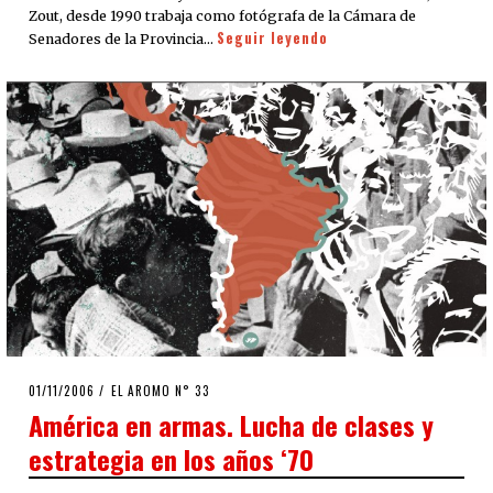
Zout, desde 1990 trabaja como fotógrafa de la Cámara de
Seguir leyendo
Senadores de la Provincia…
POSTED
01/11/2006
23/03/2020
EL AROMO N° 33
ON
América en armas. Lucha de clases y
estrategia en los años ‘70