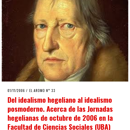
POSTED
01/11/2006
23/03/2020
EL AROMO N° 33
ON
Del idealismo hegeliano al idealismo
posmoderno. Acerca de las Jornadas
hegelianas de octubre de 2006 en la
Facultad de Ciencias Sociales (UBA)