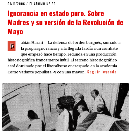
POSTED
01/11/2006
23/03/2020
EL AROMO N° 33
ON
Ignorancia en estado puro. Sobre
Madres y su versión de la Revolución de
Mayo
abián Harari – La defensa del orden burgués, sumado a
F
la propia ignorancia y a la llegada tardía a un combate
que empezó hace tiempo, redunda en una producción
historiográfica francamente inútil. El terreno historiográfico
está dominado por el liberalismo encrespado en la academia.
Seguir leyendo
Como variante populista -y con una mayor…