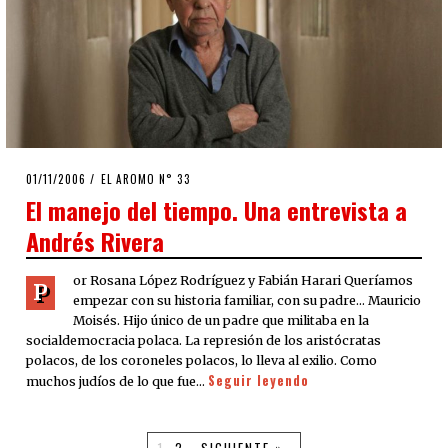
POSTED
01/11/2006
23/03/2020
EL AROMO N° 33
ON
El manejo del tiempo. Una entrevista a
Andrés Rivera
or Rosana López Rodríguez y Fabián Harari Queríamos
P
empezar con su historia familiar, con su padre… Mauricio
Moisés. Hijo único de un padre que militaba en la
socialdemocracia polaca. La represión de los aristócratas
polacos, de los coroneles polacos, lo lleva al exilio. Como
Seguir leyendo
muchos judíos de lo que fue…