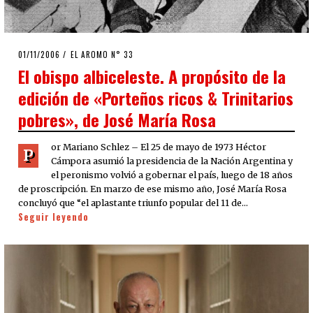
POSTED
01/11/2006
23/03/2020
EL AROMO N° 33
ON
El obispo albiceleste. A propósito de la
edición de «Porteños ricos & Trinitarios
pobres», de José María Rosa
or Mariano Schlez – El 25 de mayo de 1973 Héctor
P
Cámpora asumió la presidencia de la Nación Argentina y
el peronismo volvió a gobernar el país, luego de 18 años
de proscripción. En marzo de ese mismo año, José María Rosa
concluyó que “el aplastante triunfo popular del 11 de…
Seguir leyendo