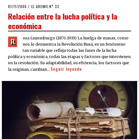
POSTED
01/11/2006
23/03/2020
EL AROMO N° 33
ON
Relación entre la lucha política y la
económica
osa Luxemburgo (1871-1919) La huelga de masas, como
R
nos lo demuestra la Revolución Rusa, es un fenómeno
tan variable que refleja todas las fases de la lucha
política y económica, todas las etapas y factores que intervienen
en la revolución. Su adaptabilidad, su eficiencia, los factores que
Seguir leyendo
la originan, cambian…