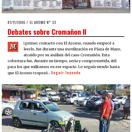
POSTED
01/11/2006
23/03/2020
EL AROMO N° 33
ON
Debates sobre Cromañon II
i primer contacto con El Aromo, cuando empecé a
M
leerlo, fue durante una movilización en Plaza de Mayo,
atraído por su análisis del caso Cromañón. Esta
cobertura fue, durante un tiempo, seria y comprometida, útil
para los que militamos en ese espacio. Lo seguía siendo hasta
Seguir leyendo
que El Aromo tropezó…