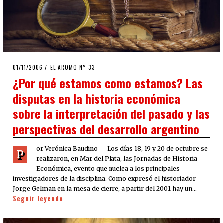
POSTED
01/11/2006
23/03/2020
EL AROMO N° 33
ON
¿Por qué estamos como estamos? Las
disputas en la historia económica
sobre la interpretación del pasado y las
perspectivas del desarrollo argentino
or Verónica Baudino – Los días 18, 19 y 20 de octubre se
P
realizaron, en Mar del Plata, las Jornadas de Historia
Económica, evento que nuclea a los principales
investigadores de la disciplina. Como expresó el historiador
Jorge Gelman en la mesa de cierre, a partir del 2001 hay un…
Seguir leyendo