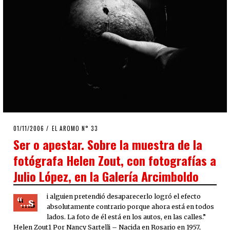
POSTED
01/11/2006
23/03/2020
EL AROMO N° 33
ON
Ser o apestar. Sobre la muestra de la
fotógrafa Helen Zout, con fotografías a
Julio López, en la Galería Arcimboldo
i alguien pretendió desaparecerlo logró el efecto
“…s
absolutamente contrario porque ahora está en todos
lados. La foto de él está en los autos, en las calles.”
Helen Zout1 Por Nancy Sartelli – Nacida en Rosario en 1957,