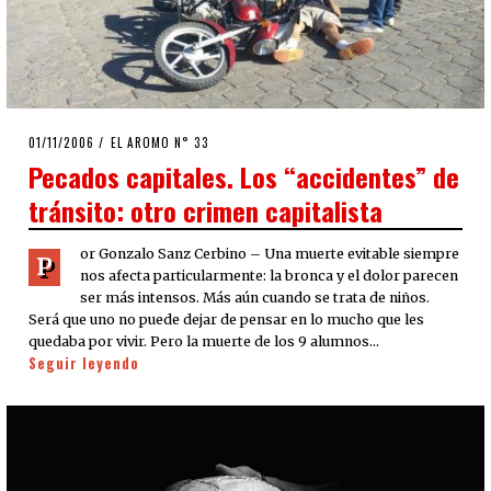
POSTED
01/11/2006
23/03/2020
EL AROMO N° 33
ON
Pecados capitales. Los “accidentes” de
tránsito: otro crimen capitalista
or Gonzalo Sanz Cerbino – Una muerte evitable siempre
P
nos afecta particularmente: la bronca y el dolor parecen
ser más intensos. Más aún cuando se trata de niños.
Será que uno no puede dejar de pensar en lo mucho que les
quedaba por vivir. Pero la muerte de los 9 alumnos…
Seguir leyendo