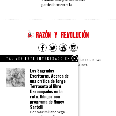
particularmente: la
TAL VEZ ESTÉ INTERESADO EN
QUIENES SOMOS
CONTACTO
BARRILETE LIBROS
CEICS
ENGLISH
VÍA SOCIALISTA
Las Sagradas
Escrituras. Acerca de
una crítica de Jorge
Terracota al libro
Desocupados en la
ruta. Dibujos con
programa de Nancy
Sartelli
Por Maximiliano Vega –