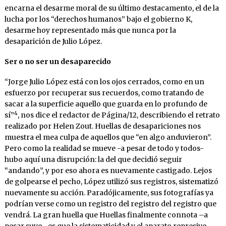
encarna el desarme moral de su último destacamento, el de la
lucha por los “derechos humanos” bajo el gobierno K,
desarme hoy representado más que nunca por la
desaparición de Julio López.
Ser o no ser un desaparecido
“Jorge Julio López está con los ojos cerrados, como en un
esfuerzo por recuperar sus recuerdos, como tratando de
sacar a la superficie aquello que guarda en lo profundo de
4
sí”
, nos dice el redactor de Página/12, describiendo el retrato
realizado por Helen Zout. Huellas de desapariciones nos
muestra el mea culpa de aquellos que “en algo anduvieron”.
Pero como la realidad se mueve -a pesar de todo y todos-
hubo aquí una disrupción: la del que decidió seguir
“andando”, y por eso ahora es nuevamente castigado. Lejos
de golpearse el pecho, López utilizó sus registros, sistematizó
nuevamente su acción. Paradójicamente, sus fotografías ya
podrían verse como un registro del registro del registro que
vendrá. La gran huella que Huellas finalmente connota –a
pesar suyo- es que la sistematicidad y el aparato represivo