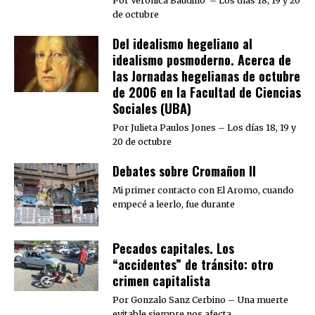
Por Verónica Baudino – Los días 18, 19 y 20
de octubre
Del idealismo hegeliano al
idealismo posmoderno. Acerca de
las Jornadas hegelianas de octubre
de 2006 en la Facultad de Ciencias
Sociales (UBA)
Por Julieta Paulos Jones – Los días 18, 19 y
20 de octubre
Debates sobre Cromañon II
Mi primer contacto con El Aromo, cuando
empecé a leerlo, fue durante
Pecados capitales. Los
“accidentes” de tránsito: otro
crimen capitalista
Por Gonzalo Sanz Cerbino – Una muerte
evitable siempre nos afecta