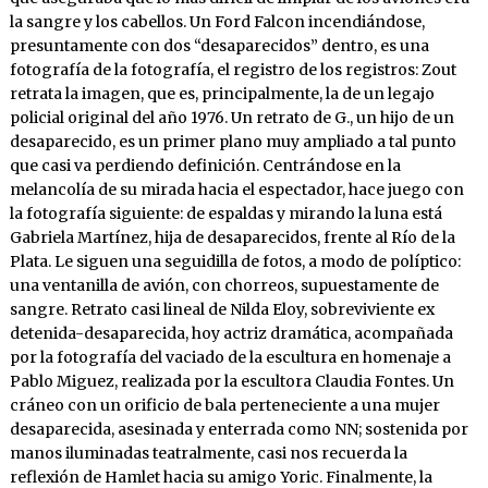
la sangre y los cabellos. Un Ford Falcon incendiándose,
presuntamente con dos “desaparecidos” dentro, es una
fotografía de la fotografía, el registro de los registros: Zout
retrata la imagen, que es, principalmente, la de un legajo
policial original del año 1976. Un retrato de G., un hijo de un
desaparecido, es un primer plano muy ampliado a tal punto
que casi va perdiendo definición. Centrándose en la
melancolía de su mirada hacia el espectador, hace juego con
la fotografía siguiente: de espaldas y mirando la luna está
Gabriela Martínez, hija de desaparecidos, frente al Río de la
Plata. Le siguen una seguidilla de fotos, a modo de políptico:
una ventanilla de avión, con chorreos, supuestamente de
sangre. Retrato casi lineal de Nilda Eloy, sobreviviente ex
detenida-desaparecida, hoy actriz dramática, acompañada
por la fotografía del vaciado de la escultura en homenaje a
Pablo Miguez, realizada por la escultora Claudia Fontes. Un
cráneo con un orificio de bala perteneciente a una mujer
desaparecida, asesinada y enterrada como NN; sostenida por
manos iluminadas teatralmente, casi nos recuerda la
reflexión de Hamlet hacia su amigo Yoric. Finalmente, la