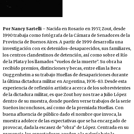
Por Nancy Sartelli –
Nacida en Rosario en 1957, Zout, desde
1990 trabaja como fotógrafa de la Cámara de Senadores de la
Provincia de Buenos Aires. A partir de 1999 desarrolla una
investigación con ex detenidos-desaparecidos, sus familiares,
los centros clandestinos de detención, así como sobre el Río
de la Plata y los llamados “vuelos de la muerte”. Su obra ha
recibido premios, distinciones y becas, entre ellas la Beca
Guggenheim a su trabajo Huellas de desapariciones durante
la última dictadura militar en Argentina, 1976-83. Desde esta
experiencia de reflexión artística acerca de los sobrevivientes
de la dictadura militar, es que Zout hoy nos trae a Julio López
dentro de su muestra, donde pueden verse trabajos de la serie
Sueños inconclusos, así como de la premiada Huellas. Con
buena afluencia de público dado el nombre que invoca, la
muestra adolece de las expectativas que se ha encargado de
provocar, dada la escasez de “obra” de López. Centrada en su
presencia, los espectadores acuden a la galería bajo la