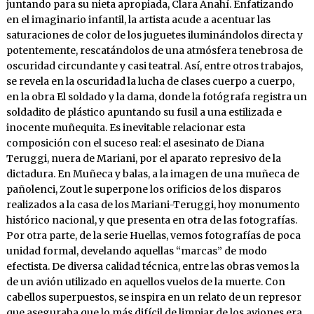
juntando para su nieta apropiada, Clara Anahí. Enfatizando
en el imaginario infantil, la artista acude a acentuar las
saturaciones de color de los juguetes iluminándolos directa y
potentemente, rescatándolos de una atmósfera tenebrosa de
oscuridad circundante y casi teatral. Así, entre otros trabajos,
se revela en la oscuridad la lucha de clases cuerpo a cuerpo,
en la obra El soldado y la dama, donde la fotógrafa registra un
soldadito de plástico apuntando su fusil a una estilizada e
inocente muñequita. Es inevitable relacionar esta
composición con el suceso real: el asesinato de Diana
Teruggi, nuera de Mariani, por el aparato represivo de la
dictadura. En Muñeca y balas, a la imagen de una muñeca de
pañolenci, Zout le superpone los orificios de los disparos
realizados a la casa de los Mariani-Teruggi, hoy monumento
histórico nacional, y que presenta en otra de las fotografías.
Por otra parte, de la serie Huellas, vemos fotografías de poca
unidad formal, develando aquellas “marcas” de modo
efectista. De diversa calidad técnica, entre las obras vemos la
de un avión utilizado en aquellos vuelos de la muerte. Con
cabellos superpuestos, se inspira en un relato de un represor
que aseguraba que lo más difícil de limpiar de los aviones era