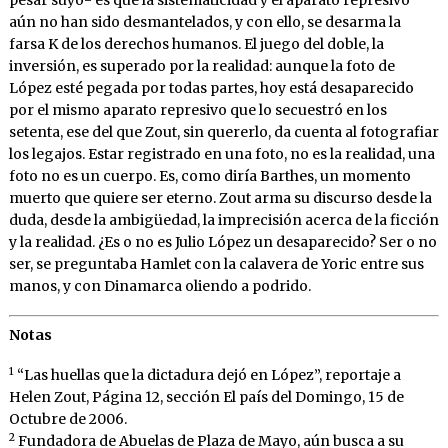
aún no han sido desmantelados, y con ello, se desarma la
farsa K de los derechos humanos. El juego del doble, la
inversión, es superado por la realidad: aunque la foto de
López esté pegada por todas partes, hoy está desaparecido
por el mismo aparato represivo que lo secuestró en los
setenta, ese del que Zout, sin quererlo, da cuenta al fotografiar
los legajos. Estar registrado en una foto, no es la realidad, una
foto no es un cuerpo. Es, como diría Barthes, un momento
muerto que quiere ser eterno. Zout arma su discurso desde la
duda, desde la ambigüedad, la imprecisión acerca de la ficción
y la realidad. ¿Es o no es Julio López un desaparecido? Ser o no
ser, se preguntaba Hamlet con la calavera de Yoric entre sus
manos, y con Dinamarca oliendo a podrido.
Notas
1
“Las huellas que la dictadura dejó en López”, reportaje a
Helen Zout, Página 12, sección El país del Domingo, 15 de
Octubre de 2006.
2
Fundadora de Abuelas de Plaza de Mayo, aún busca a su