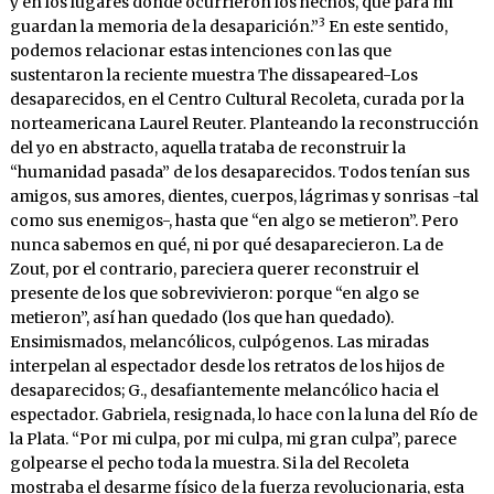
y en los lugares donde ocurrieron los hechos, que para mí
3
guardan la memoria de la desaparición.”
En este sentido,
podemos relacionar estas intenciones con las que
sustentaron la reciente muestra The dissapeared-Los
desaparecidos, en el Centro Cultural Recoleta, curada por la
norteamericana Laurel Reuter. Planteando la reconstrucción
del yo en abstracto, aquella trataba de reconstruir la
“humanidad pasada” de los desaparecidos. Todos tenían sus
amigos, sus amores, dientes, cuerpos, lágrimas y sonrisas -tal
como sus enemigos-, hasta que “en algo se metieron”. Pero
nunca sabemos en qué, ni por qué desaparecieron. La de
Zout, por el contrario, pareciera querer reconstruir el
presente de los que sobrevivieron: porque “en algo se
metieron”, así han quedado (los que han quedado).
Ensimismados, melancólicos, culpógenos. Las miradas
interpelan al espectador desde los retratos de los hijos de
desaparecidos; G., desafiantemente melancólico hacia el
espectador. Gabriela, resignada, lo hace con la luna del Río de
la Plata. “Por mi culpa, por mi culpa, mi gran culpa”, parece
golpearse el pecho toda la muestra. Si la del Recoleta
mostraba el desarme físico de la fuerza revolucionaria, esta