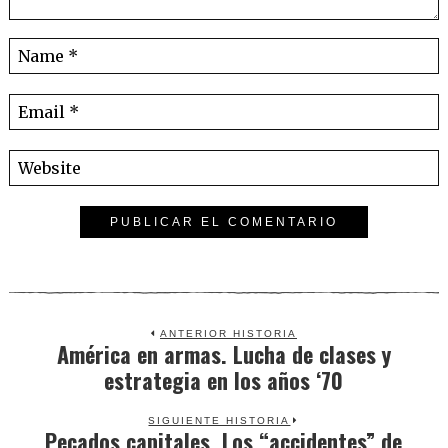
ANTERIOR HISTORIA
América en armas. Lucha de clases y
Previous
estrategia en los años ‘70
post:
SIGUIENTE HISTORIA
Pecados capitales. Los “accidentes” de
Next