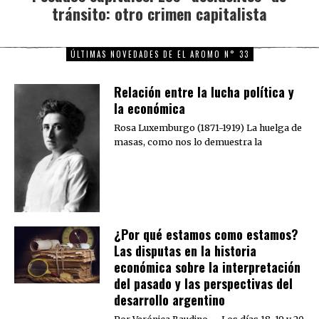
tránsito: otro crimen capitalista
post:
ÚLTIMAS NOVEDADES DE EL AROMO N° 33
Relación entre la lucha política y
la económica
Rosa Luxemburgo (1871-1919) La huelga de
masas, como nos lo demuestra la
¿Por qué estamos como estamos?
Las disputas en la historia
económica sobre la interpretación
del pasado y las perspectivas del
desarrollo argentino