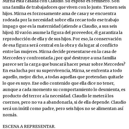
Mirna está casada con Claudio. Su esposo es remisero. Son
una familia de trabajadores que viven con lo justo. Tienen seis
hijos. Mirna es forzosamente ama de casa y se encuentra
rodeada por la necesidad: sobre ella recae todo ese trabajo
impago que es la maternidad (atiende a Claudio, a sus seis
hijos). El varón asume la figura del proveedor, él garantiza la
reproducción de ella y de sus hijos. Por eso, la conservación
de esa figura será central en la obra y da lugar al conflicto
entre las mujeres. Mirna decide presentarse en la casa de
Mercedes y confrontarla ¿por qué destruye a una familia
parece ser la carga que buscará hacer pesar sobre Mercedes?
En esa lucha por su supervivencia, Mirna, se enfrenta a todo
aquello, mejor dicho, a todas aquellas que pretendan quitarle
lo que es suyo. Ese odio contenido que ella dice no tener,
aunque a cada momento su comportamiento lo desmienta, es
producto del terror a la necesidad. Claudio le meterá los
cuernos, pero no va a abandonarla, si de ella depende. Claudio
será un inútil como padre, pero seis hijos no se alimentan así
nomás.
ESCENA A REPRESENTAR.