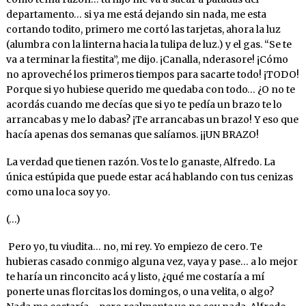
departamento… si ya me está dejando sin nada, me esta
cortando todito, primero me cortó las tarjetas, ahora la luz
(alumbra con la linterna hacia la tulipa de luz.) y el gas. “Se te
va a terminar la fiestita”, me dijo. ¡Canalla, nderasore! ¡Cómo
no aproveché los primeros tiempos para sacarte todo! ¡TODO!
Porque si yo hubiese querido me quedaba con todo… ¿O no te
acordás cuando me decías que si yo te pedía un brazo te lo
arrancabas y me lo dabas? ¡Te arrancabas un brazo! Y eso que
hacía apenas dos semanas que salíamos. ¡¡UN BRAZO!
La verdad que tienen razón. Vos te lo ganaste, Alfredo. La
única estúpida que puede estar acá hablando con tus cenizas
como una loca soy yo.
(…)
Pero yo, tu viudita… no, mi rey. Yo empiezo de cero. Te
hubieras casado conmigo alguna vez, vaya y pase… a lo mejor
te haría un rinconcito acá y listo, ¿qué me costaría a mí
ponerte unas florcitas los domingos, o una velita, o algo?