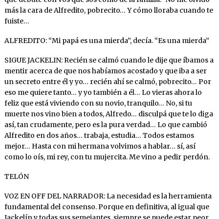
más la cara de Alfredito, pobrecito… Y cómo lloraba cuando te
fuiste…
ALFREDITO: “Mi papá es una mierda”, decía. “Es una mierda”
SIGUE JACKELIN: Recién se calmó cuando le dije que íbamos a
mentir acerca de que nos habíamos acostado y que iba a ser
un secreto entre él y yo… recién ahí se calmó, pobrecito… Por
eso me quiere tanto… y yo también a él… Lo vieras ahora lo
feliz que está viviendo con su novio, tranquilo… No, si tu
muerte nos vino bien a todos, Alfredo… disculpá que te lo diga
así, tan crudamente, pero es la pura verdad… Lo que cambió
Alfredito en dos años… trabaja, estudia… Todos estamos
mejor… Hasta con mi hermana volvimos a hablar… sí, así
como lo oís, mi rey, con tu mujercita. Me vino a pedir perdón.
TELÓN
VOZ EN OFF DEL NARRADOR: La necesidad es la herramienta
fundamental del consenso. Porque en definitiva, al igual que
Jackelín y todas sus semejantes, siempre se puede estar peor,