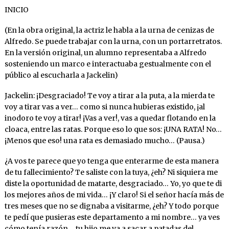
INICIO
(En la obra original, la actriz le habla a la urna de cenizas de
Alfredo. Se puede trabajar con la urna, con un portarretratos.
En la versión original, un alumno representaba a Alfredo
sosteniendo un marco e interactuaba gestualmente con el
público al escucharla a Jackelin)
Jackelin: ¡Desgraciado! Te voy a tirar a la puta, a la mierda te
voy a tirar vas a ver… como si nunca hubieras existido, ¡al
inodoro te voy a tirar! ¡Vas a ver!, vas a quedar flotando en la
cloaca, entre las ratas. Porque eso lo que sos: ¡UNA RATA! No…
¡Menos que eso! una rata es demasiado mucho… (Pausa.)
¿A vos te parece que yo tenga que enterarme de esta manera
de tu fallecimiento? Te saliste con la tuya, ¿eh? Ni siquiera me
diste la oportunidad de matarte, desgraciado… Yo, yo que te di
los mejores años de mi vida… ¡Y claro! Si el señor hacía más de
tres meses que no se dignaba a visitarme, ¿eh? Y todo porque
te pedí que pusieras este departamento a mi nombre… ya ves
cómo tenía razón… tu hijo me va a sacar a patadas del