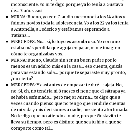
inconsciente. Yo ni te digo porque ya lo tenía a Gustavo
de… 3 años casi.
MIRNA: Bueno, yo con Claudio me conocí a los 14 años y
fuimos novios toda la adolescencia. Yo a los 22 ya los tenía
a Antonella, a Federico y estábamos esperando a
Tatiana…
MERCEDES: No… sí, lo tuyo es asombroso. Yo con uno
estaba más perdida que aguja en pajar, ni me imagino
cómo te organizabas vos…
MIRNA: Bueno, Claudio sin ser un buen padre por lo
menos es un adulto más en la casa… eso cuenta, quizás
para vos estando sola… porque te separaste muy pronto,
¿no cierto?
MERCEDES: Y casi antes de empezar te diré… jajaja. No,
no. Si, eh, no tendría ni 8 meses el nene que el sátrapa ya
se había esfumado… pero mejor Mirna… te digo que a
veces cuando pienso que no tengo que rendirle cuentas
de mi vida y mis decisiones a nadie, me siento afortunada.
No te digo que no atiendo a nadie, porque Gustavito te
lleva su tiempo, pero es distinto que sea tu hijo a que se
comporte como tal…