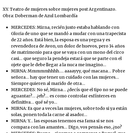
XY. Teatro de mujeres sobre mujeres post Argentinazo.
Obra: Doberman de Azul Lombardía
MERCEDES: Mirna, recién justo estaba hablando con
Gloria de uno que se mandó a mudar con una trapecista
de 22 años. Está bien, la esposa es una yegua y es
revendedora de Avon, un dolor de huevos, pero 14 años
de matrimonio para que se vaya con un mono del circo
casi… que seguro la pendeja estará que se parte con el
ojete que le debe llegar a la nuca me imagino…
MIRNA: Mmmmmhhhh…. aaaayyy, qué macana… Pobre
señora… hay que tener un cuidado con las mujeres…
Siempre quieren al marido de otra…
MERCEDES: No sé, Mirna… ¿decís que el tipo no se puede
aguantar?… ¿eh?… es como controlar esfínteres en
definitiva… qué sé yo…
MIRNA: Es que a veces las mujeres, sobre todo si ya están
solas, ponen toda la carne al asador…
MIRNA: Y… las esposas tenemos esa fama si se nos
compara con las amantes… Digo, vos pensás eso, ¿no?