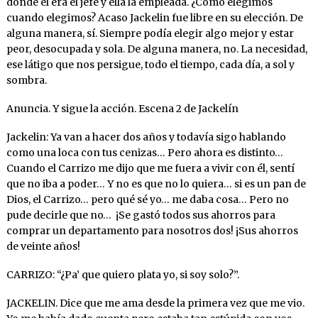
donde él era el jefe y ella la empleada. ¿Cómo elegimos
cuando elegimos? Acaso Jackelin fue libre en su elección. De
alguna manera, sí. Siempre podía elegir algo mejor y estar
peor, desocupada y sola. De alguna manera, no. La necesidad,
ese látigo que nos persigue, todo el tiempo, cada día, a sol y
sombra.
Anuncia. Y sigue la acción. Escena 2 de Jackelín
Jackelin: Ya van a hacer dos años y todavía sigo hablando
como una loca con tus cenizas… Pero ahora es distinto…
Cuando el Carrizo me dijo que me fuera a vivir con él, sentí
que no iba a poder… Y no es que no lo quiera… si es un pan de
Dios, el Carrizo… pero qué sé yo… me daba cosa… Pero no
pude decirle que no… ¡Se gastó todos sus ahorros para
comprar un departamento para nosotros dos! ¡Sus ahorros
de veinte años!
CARRIZO: “¿Pa’ que quiero plata yo, si soy solo?”.
JACKELIN. Dice que me ama desde la primera vez que me vio.