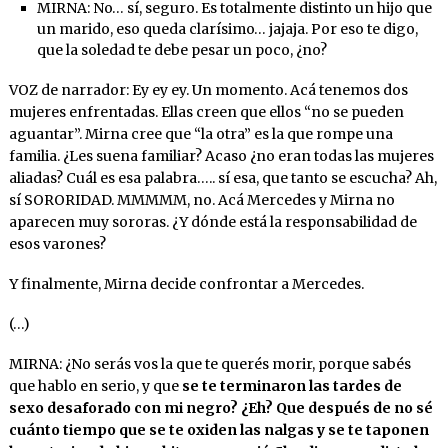
MIRNA: No… sí, seguro. Es totalmente distinto un hijo que
un marido, eso queda clarísimo… jajaja. Por eso te digo,
que la soledad te debe pesar un poco, ¿no?
VOZ de narrador: Ey ey ey. Un momento. Acá tenemos dos
mujeres enfrentadas. Ellas creen que ellos “no se pueden
aguantar”. Mirna cree que “la otra” es la que rompe una
familia. ¿Les suena familiar? Acaso ¿no eran todas las mujeres
aliadas? Cuál es esa palabra….. sí esa, que tanto se escucha? Ah,
sí SORORIDAD. MMMMM, no. Acá Mercedes y Mirna no
aparecen muy sororas. ¿Y dónde está la responsabilidad de
esos varones?
Y finalmente, Mirna decide confrontar a Mercedes.
(…)
MIRNA: ¿No serás vos la que te querés morir, porque sabés
que hablo en serio, y que
se te terminaron las tardes de
sexo desaforado con mi negro? ¿Eh? Que después de no sé
cuánto tiempo que se te oxiden las nalgas y se te taponen