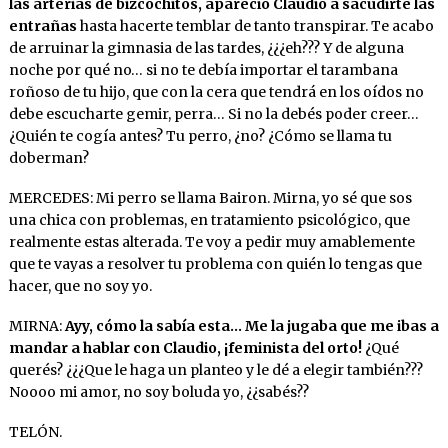
las arterias de bizcochitos, apareció Claudio a sacudirte las
entrañas
hasta hacerte temblar de tanto transpirar. Te acabo
de arruinar la gimnasia de las tardes, ¿¿¿eh??? Y de alguna
noche por qué no… si no te debía importar el tarambana
roñoso de tu hijo, que con la cera que tendrá en los oídos no
debe escucharte gemir, perra… Si no la debés poder creer…
¿Quién te cogía antes? Tu perro, ¿no? ¿Cómo se llama tu
doberman?
MERCEDES: Mi perro se llama Bairon. Mirna, yo sé que sos
una chica con problemas, en tratamiento psicológico, que
realmente estas alterada. Te voy a pedir muy amablemente
que te vayas a resolver tu problema con quién lo tengas que
hacer, que no soy yo.
MIRNA:
Ayy, cómo la sabía esta… Me la jugaba que me ibas a
mandar a hablar con Claudio, ¡feminista del orto!
¿Qué
querés? ¿¿¿Que le haga un planteo y le dé a elegir también???
Noooo mi amor, no soy boluda yo, ¿¿sabés??
TELÓN.