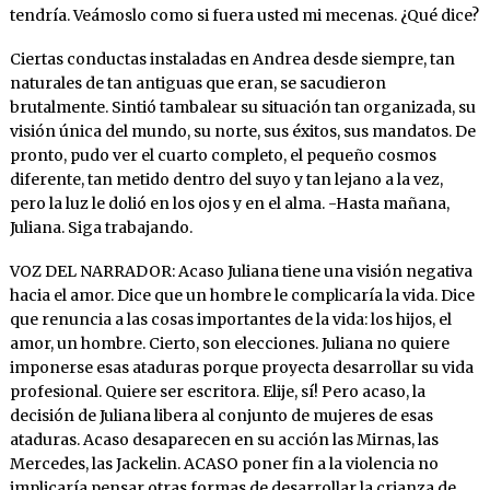
tendría. Veámoslo como si fuera usted mi mecenas. ¿Qué dice?
Ciertas conductas instaladas en Andrea desde siempre, tan
naturales de tan antiguas que eran, se sacudieron
brutalmente. Sintió tambalear su situación tan organizada, su
visión única del mundo, su norte, sus éxitos, sus mandatos. De
pronto, pudo ver el cuarto completo, el pequeño cosmos
diferente, tan metido dentro del suyo y tan lejano a la vez,
pero la luz le dolió en los ojos y en el alma. -Hasta mañana,
Juliana. Siga trabajando.
VOZ DEL NARRADOR: Acaso Juliana tiene una visión negativa
hacia el amor. Dice que un hombre le complicaría la vida. Dice
que renuncia a las cosas importantes de la vida: los hijos, el
amor, un hombre. Cierto, son elecciones. Juliana no quiere
imponerse esas ataduras porque proyecta desarrollar su vida
profesional. Quiere ser escritora. Elije, sí! Pero acaso, la
decisión de Juliana libera al conjunto de mujeres de esas
ataduras. Acaso desaparecen en su acción las Mirnas, las
Mercedes, las Jackelin. ACASO poner fin a la violencia no
implicaría pensar otras formas de desarrollar la crianza de