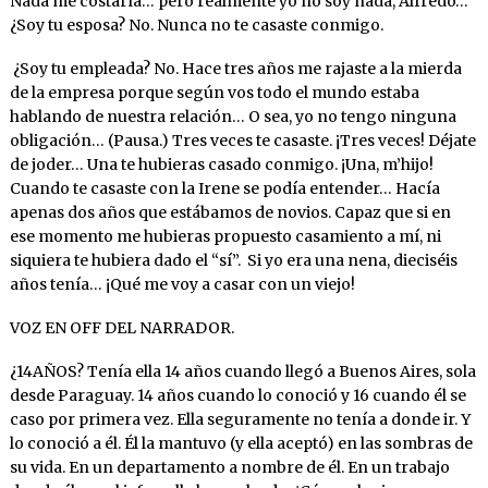
Nada me costaría… pero realmente yo no soy nada, Alfredo…
¿Soy tu esposa? No. Nunca no te casaste conmigo.
¿Soy tu empleada? No. Hace tres años me rajaste a la mierda
de la empresa porque según vos todo el mundo estaba
hablando de nuestra relación… O sea, yo no tengo ninguna
obligación… (Pausa.) Tres veces te casaste. ¡Tres veces! Déjate
de joder… Una te hubieras casado conmigo. ¡Una, m’hijo!
Cuando te casaste con la Irene se podía entender… Hacía
apenas dos años que estábamos de novios. Capaz que si en
ese momento me hubieras propuesto casamiento a mí, ni
siquiera te hubiera dado el “sí”. Si yo era una nena, dieciséis
años tenía… ¡Qué me voy a casar con un viejo!
VOZ EN OFF DEL NARRADOR.
¿14AÑOS? Tenía ella 14 años cuando llegó a Buenos Aires, sola
desde Paraguay. 14 años cuando lo conoció y 16 cuando él se
caso por primera vez. Ella seguramente no tenía a donde ir. Y
lo conoció a él. Él la mantuvo (y ella aceptó) en las sombras de
su vida. En un departamento a nombre de él. En un trabajo