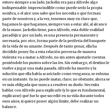
estuvo siempre a su lado; Jackelin era para Alfredo algo
indispensable. Imprescindible como puede serlo la propia
sombra, o el aire: uno sabe que los necesita o que forman
parte de nosotros y, a la vez, tenemos muy en claro que,
hagamos lo que hagamos, siempre van a estar ahí, al alcance
de la mano. Jackelin tiene, para Alfredo, esta doble realidad
paradójica: por un lado, es una presencia permanente y
necesaria, por otro, forma parte de la periferia del banquete
de la vida de su amante. Después de tanto penar, ella ha
decidido poner fin a esta relación perversa de manera
violenta: va a matar a Alfredo, no sin antes ajustarle cuentas
poniéndole los puntos sobre las íes. Sin embargo, el destino le
vuelve a jugar una mala pasada. Alfredo ha muerto y la
solución que ella había acariciado como venganza, se esfuma
en un instante. Ya no puede matar, claro; no obstante, ahora se
ve más obligada que nunca a resolver su duelo. Necesita
hablar con Alfredo para explicarle (y lo que es fundamental,
explicarse) qué fue lo que sucedió en su vida durante todos
esos años; si quiere poner algún límite, debe realizar un
balance.