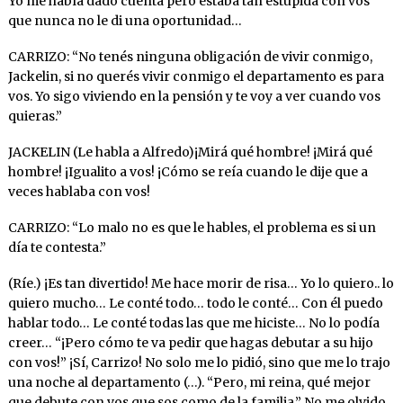
Yo me había dado cuenta pero estaba tan estúpida con vos
que nunca no le di una oportunidad…
CARRIZO: “No tenés ninguna obligación de vivir conmigo,
Jackelin, si no querés vivir conmigo el departamento es para
vos. Yo sigo viviendo en la pensión y te voy a ver cuando vos
quieras.”
JACKELIN (Le habla a Alfredo)¡Mirá qué hombre! ¡Mirá qué
hombre! ¡Igualito a vos! ¡Cómo se reía cuando le dije que a
veces hablaba con vos!
CARRIZO: “Lo malo no es que le hables, el problema es si un
día te contesta.”
(Ríe.) ¡Es tan divertido! Me hace morir de risa… Yo lo quiero.. lo
quiero mucho… Le conté todo… todo le conté… Con él puedo
hablar todo… Le conté todas las que me hiciste… No lo podía
creer… “¡Pero cómo te va pedir que hagas debutar a su hijo
con vos!” ¡Sí, Carrizo! No solo me lo pidió, sino que me lo trajo
una noche al departamento (…). “Pero, mi reina, qué mejor
que debute con vos que sos como de la familia.” No me olvido