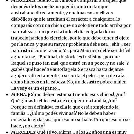
MERCEDES: Bueno… si vamos a comparar a Raquel, que
después de los mellizos quedó como un tanque
australiano directamente, y encima esos mellizos
diabólicos que le arruinan el carácter a cualquiera, lo
comparás con una chica que no solo tiene todo arriba por
naturaleza, sino que esta todo el día colgada de un
trapecio haciendo ejercicio, por lo que debe tener el ojete
por la nuca, y que su mayor problema debe ser… ehh… ser
naturista o comer asado. Y… para Mauricio debe ser difícil
aguantarse… Encima la historia es tristísima, porque
Raquel se puso tan mal, que entró en un pozo, y no sale. Y
¿sabés qué hace? Se autoflagela. Se rasca hasta dejarse
agujeros directamente, o se corta el pelo… pero de raíz…
como huecos en la cabeza. No, un desastre pobre mujer.
La ves y es un espanto…
MIRNA: ¡Cómo deben estar sufriendo esos chicos!, ¿no?
Qué ganas la chica esta de romper una familia, ¿no?
Porque en definitiva es ella la que está rompiendo la
familia… ¿Cómo podés vivir así? No le deben haber
enseñado en la casa que eso no se hace. Porque eso no se
hace, ¿no cierto?
MERCEDES: Qué sé yo, Mirna… a los 22 años una es muy