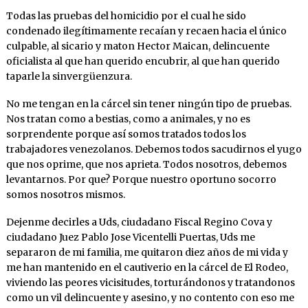
Todas las pruebas del homicidio por el cual he sido
condenado ilegítimamente recaían y recaen hacia el único
culpable, al sicario y maton Hector Maican, delincuente
oficialista al que han querido encubrir, al que han querido
taparle la sinvergüenzura.
No me tengan en la cárcel sin tener ningún tipo de pruebas.
Nos tratan como a bestias, como a animales, y no es
sorprendente porque así somos tratados todos los
trabajadores venezolanos. Debemos todos sacudirnos el yugo
que nos oprime, que nos aprieta. Todos nosotros, debemos
levantarnos. Por que? Porque nuestro oportuno socorro
somos nosotros mismos.
Dejenme decirles a Uds, ciudadano Fiscal Regino Cova y
ciudadano Juez Pablo Jose Vicentelli Puertas, Uds me
separaron de mi familia, me quitaron diez años de mi vida y
me han mantenido en el cautiverio en la cárcel de El Rodeo,
viviendo las peores vicisitudes, torturándonos y tratandonos
como un vil delincuente y asesino, y no contento con eso me