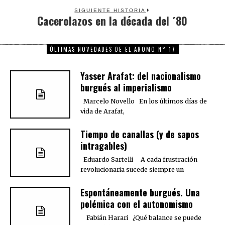
SIGUIENTE HISTORIA
Cacerolazos en la década del ´80
Next
post:
ÚLTIMAS NOVEDADES DE EL AROMO N° 17
Yasser Arafat: del nacionalismo
burgués al imperialismo
Marcelo Novello En los últimos días de
vida de Arafat,
Tiempo de canallas (y de sapos
intragables)
Eduardo Sartelli A cada frustración
revolucionaria sucede siempre un
Espontáneamente burgués. Una
polémica con el autonomismo
Fabián Harari ¿Qué balance se puede