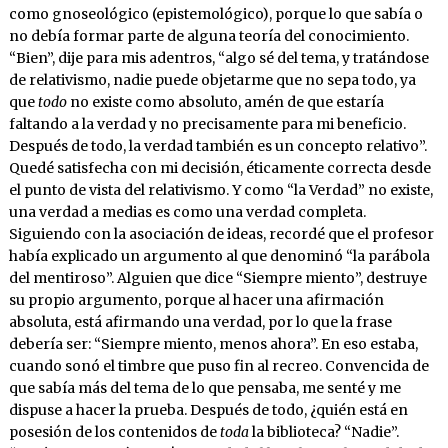
como gnoseológico (epistemológico), porque lo que sabía o
no debía formar parte de alguna teoría del conocimiento.
“Bien”, dije para mis adentros, “algo sé del tema, y tratándose
de relativismo, nadie puede objetarme que no sepa todo, ya
que
todo
no existe como absoluto, amén de que estaría
faltando a la verdad y no precisamente para mi beneficio.
Después de todo, la verdad también es un concepto relativo”.
Quedé satisfecha con mi decisión, éticamente correcta desde
el punto de vista del relativismo. Y como “la Verdad” no existe,
una verdad a medias es como una verdad completa.
Siguiendo con la asociación de ideas, recordé que el profesor
había explicado un argumento al que denominó “la parábola
del mentiroso”. Alguien que dice “Siempre miento”, destruye
su propio argumento, porque al hacer una afirmación
absoluta, está afirmando una verdad, por lo que la frase
debería ser: “Siempre miento, menos ahora”. En eso estaba,
cuando sonó el timbre que puso fin al recreo. Convencida de
que sabía más del tema de lo que pensaba, me senté y me
dispuse a hacer la prueba. Después de todo, ¿quién está en
posesión de los contenidos de
toda
la biblioteca? “Nadie”.