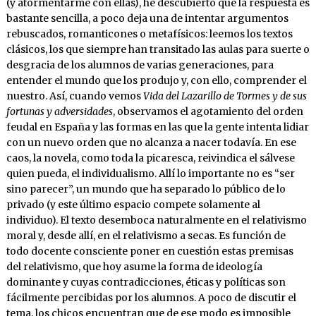
(y atormentarme con ellas), he descubierto que la respuesta es
bastante sencilla, a poco deja una de intentar argumentos
rebuscados, romanticones o metafísicos: leemos los textos
clásicos, los que siempre han transitado las aulas para suerte o
desgracia de los alumnos de varias generaciones, para
entender el mundo que los produjo y, con ello, comprender el
nuestro. Así, cuando vemos
Vida del Lazarillo de Tormes y de sus
fortunas y adversidades
, observamos el agotamiento del orden
feudal en España y las formas en las que la gente intenta lidiar
con un nuevo orden que no alcanza a nacer todavía. En ese
caos, la novela, como toda la picaresca, reivindica el sálvese
quien pueda, el individualismo. Allí lo importante no es “ser
sino parecer”, un mundo que ha separado lo público de lo
privado (y este último espacio compete solamente al
individuo). El texto desemboca naturalmente en el relativismo
moral y, desde allí, en el relativismo a secas. Es función de
todo docente consciente poner en cuestión estas premisas
del relativismo, que hoy asume la forma de ideología
dominante y cuyas contradicciones, éticas y políticas son
fácilmente percibidas por los alumnos. A poco de discutir el
tema, los chicos encuentran que de ese modo es imposible