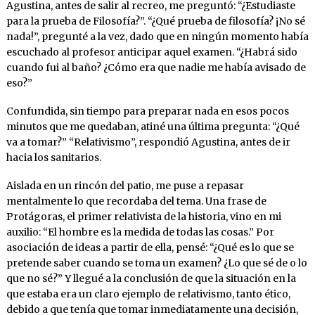
Agustina, antes de salir al recreo, me preguntó: “¿Estudiaste
para la prueba de Filosofía?”. “¿Qué prueba de filosofía? ¡No sé
nada!”, pregunté a la vez, dado que en ningún momento había
escuchado al profesor anticipar aquel examen. “¿Habrá sido
cuando fui al baño? ¿Cómo era que nadie me había avisado de
eso?”
Confundida, sin tiempo para preparar nada en esos pocos
minutos que me quedaban, atiné una última pregunta: “¿Qué
va a tomar?” “Relativismo”, respondió Agustina, antes de ir
hacia los sanitarios.
Aislada en un rincón del patio, me puse a repasar
mentalmente lo que recordaba del tema. Una frase de
Protágoras, el primer relativista de la historia, vino en mi
auxilio: “El hombre es la medida de todas las cosas.” Por
asociación de ideas a partir de ella, pensé: “¿Qué es lo que se
pretende saber cuando se toma un examen? ¿Lo que sé de o lo
que no sé?” Y llegué a la conclusión de que la situación en la
que estaba era un claro ejemplo de relativismo, tanto ético,
debido a que tenía que tomar inmediatamente una decisión,