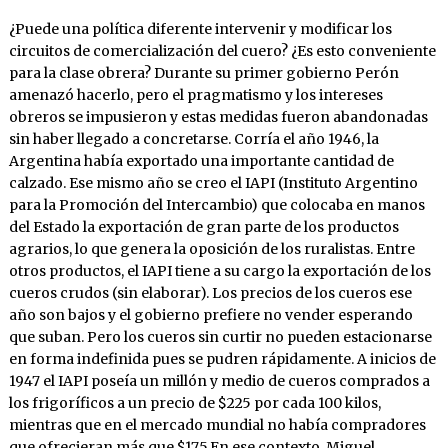
¿Puede una política diferente intervenir y modificar los
circuitos de comercialización del cuero? ¿Es esto conveniente
para la clase obrera? Durante su primer gobierno Perón
amenazó hacerlo, pero el pragmatismo y los intereses
obreros se impusieron y estas medidas fueron abandonadas
sin haber llegado a concretarse. Corría el año 1946, la
Argentina había exportado una importante cantidad de
calzado. Ese mismo año se creo el IAPI (Instituto Argentino
para la Promoción del Intercambio) que colocaba en manos
del Estado la exportación de gran parte de los productos
agrarios, lo que genera la oposición de los ruralistas. Entre
otros productos, el IAPI tiene a su cargo la exportación de los
cueros crudos (sin elaborar). Los precios de los cueros ese
año son bajos y el gobierno prefiere no vender esperando
que suban. Pero los cueros sin curtir no pueden estacionarse
en forma indefinida pues se pudren rápidamente. A inicios de
1947 el IAPI poseía un millón y medio de cueros comprados a
los frigoríficos a un precio de $225 por cada 100 kilos,
mientras que en el mercado mundial no había compradores
que ofrecieran más que $175.En ese contexto, Miguel