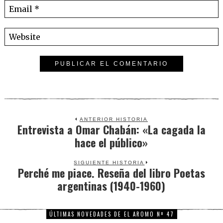
ANTERIOR HISTORIA
Entrevista a Omar Chabán: «La cagada la
Previous
hace el público»
post:
SIGUIENTE HISTORIA
Perché me piace. Reseña del libro Poetas
Next
argentinas (1940-1960)
post:
ÚLTIMAS NOVEDADES DE EL AROMO Nº 47