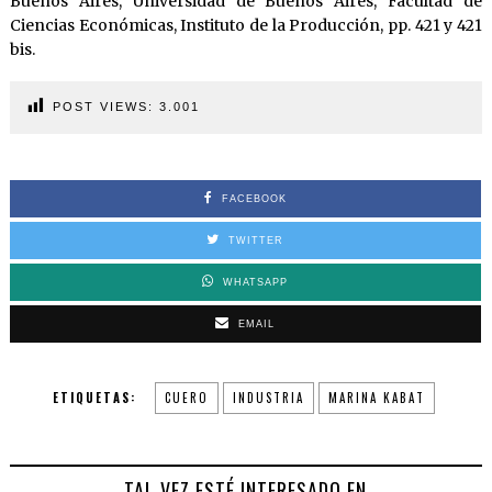
Buenos Aires, Universidad de Buenos Aires, Facultad de
Ciencias Económicas, Instituto de la Producción, pp. 421 y 421
bis.
POST VIEWS:
3.001
FACEBOOK
TWITTER
WHATSAPP
EMAIL
ETIQUETAS:
CUERO
INDUSTRIA
MARINA KABAT
TAL VEZ ESTÉ INTERESADO EN