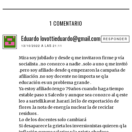
1 COMENTARIO
Eduardo lovottieduardo@gmail.com
RESPONDER
13/10/2022 A LAS 21:11
Mira soy jubilado y desde q me invitaron firme p vía
socialista ..no conozco a nadie ..solo a uno q me invitó
.pero soy afiliado desde q empezaron la campaña de
afiliación .no soy docente no importa se q la
educación es un problema grande .
Ya estoy afiliado.tengo 79años cuando haga tiempo
estable paso x Salcedo y aunque sea conozco al q este
leo a sartelli.kavat .harari .leí lo de exportación de
flores .la nota de energía nuclear la de reciclar
residuos .
Lo de los docentes solo cambiará
Si desaparece la grieta los inversionistas quieren q la