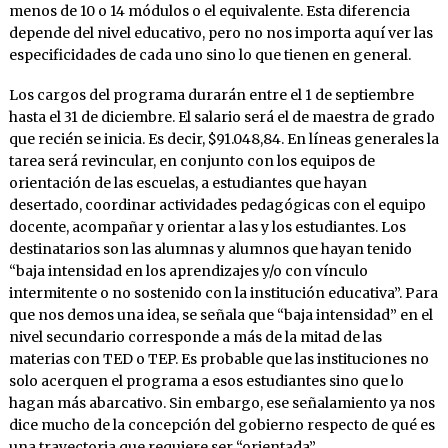
menos de 10 o 14 módulos o el equivalente. Esta diferencia
depende del nivel educativo, pero no nos importa aquí ver las
especificidades de cada uno sino lo que tienen en general.
Los cargos del programa durarán entre el 1 de septiembre
hasta el 31 de diciembre. El salario será el de maestra de grado
que recién se inicia. Es decir, $91.048,84. En líneas generales la
tarea será revincular, en conjunto con los equipos de
orientación de las escuelas, a estudiantes que hayan
desertado, coordinar actividades pedagógicas con el equipo
docente, acompañar y orientar a las y los estudiantes. Los
destinatarios son las alumnas y alumnos que hayan tenido
“baja intensidad en los aprendizajes y/o con vínculo
intermitente o no sostenido con la institución educativa”. Para
que nos demos una idea, se señala que “baja intensidad” en el
nivel secundario corresponde a más de la mitad de las
materias con TED o TEP. Es probable que las instituciones no
solo acerquen el programa a esos estudiantes sino que lo
hagan más abarcativo. Sin embargo, ese señalamiento ya nos
dice mucho de la concepción del gobierno respecto de qué es
una trayectoria que requiere ser “orientada”.