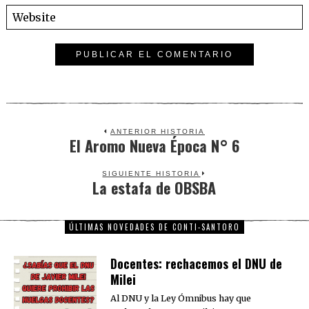
ANTERIOR HISTORIA
El Aromo Nueva Época N° 6
Previous
post:
SIGUIENTE HISTORIA
La estafa de OBSBA
Next
post:
ÚLTIMAS NOVEDADES DE CONTI-SANTORO
Docentes: rechacemos el DNU de
Milei
Al DNU y la Ley Ómnibus hay que