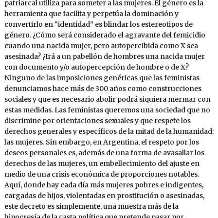
patriarcal utiliza para someter a las mujeres. El género es la
herramienta que facilita y perpetúa la dominación y
convertirlo en “identidad” es blindar los estereotipos de
género. ¿Cómo será considerado el agravante del femicidio
cuando una nacida mujer, pero autopercibida como X sea
asesinada? ¿Irá a un pabellón de hombres una nacida mujer
con documento y/o autopercepción de hombre o de X?
Ninguno de las imposiciones genéricas que las feministas
denunciamos hace más de 300 años como construcciones
sociales y que es necesario abolir podrá siquiera mermar con
estas medidas. Las feministas queremos una sociedad que no
discrimine por orientaciones sexuales y que respete los
derechos generales y específicos de la mitad de la humanidad:
las mujeres. Sin embargo, en Argentina, el respeto por los
deseos personales es, además de una forma de avasallar los
derechos de las mujeres, un embellecimiento del ajuste en
medio de una crisis económica de proporciones notables.
Aquí, donde hay cada día más mujeres pobres e indigentes,
cargadas de hijos, violentadas en prostitución o asesinadas,
este decreto es simplemente, una muestra más de la
hipocresía de la casta política que pretende pasar por