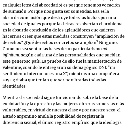
cualquier letra del abecedario) es porque tenemos vocación
de sumisión. Porque nos gusta ser sometidas. Esa es la
absurda conclusión que destruye todas las luchas por una
sociedad de iguales porque las letras resolverían el problema.
Es la absurda conclusión de los aplaudidores que quieren
hacernos creer que estas medidas constituyen “ampliación de
derechos”. ¿Qué derechos concretos se amplían? Ninguno.
Como no sea sentar las bases de un particularismo
ad
infinitum
, según cada una de las personalidades que pueblan
este generoso país. La prueba de ello fue la manifestación de
Valentine, cuando le entregaron su demagógico DNI: “mi
sentimiento interno no es una X”, mientras una compañera
suya gritaba que tenían que ser nombradas todas las
identidades.
Mientras la sociedad sigue funcionando sobre la base de la
explotación y la opresión y las mujeres obreras somos las más
vulnerables, en virtud de nuestra clase y por nuestro sexo, el
Estado argentino anula la posibilidad de registrar la
diferencia sexual, el único registro empírico que la ideología