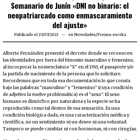
Semanario de Junín «DNI no binario: el
neopatriarcado como enmascaramiento
del ajuste»
Publicado el
23/07/2021
23/07/2021
en
Novedades
/
Prensa-escrita
Alberto Fernández presentó el decreto donde se reconocen
las identidades por fuera del binomio masculino y femenino,
al incorporar la nomenclatura “X” en el DNI, el pasaporte y/o
la partida de nacimiento de la persona que lo solicitare.
Recordemos que en toda esa documentación lo que consta
bajo las palabras “masculino” y “femenino” (cuya condición
de adjetivo la vuelve problemática) es el “sexo”. El sexo
humano es dimórfico por naturaleza y la especie se ha
reproducido como tal dentro de esa sexuación. Es una
condición biológica dada, es una caracterización médica y
científica, no un sentimiento ni un deseo ni una voluntad.
Tampoco se puede cambiar ni con hormonas, ni con cirugías.