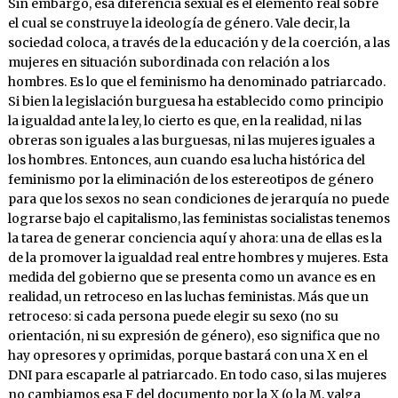
Sin embargo, esa diferencia sexual es el elemento real sobre
el cual se construye la ideología de género. Vale decir, la
sociedad coloca, a través de la educación y de la coerción, a las
mujeres en situación subordinada con relación a los
hombres. Es lo que el feminismo ha denominado patriarcado.
Si bien la legislación burguesa ha establecido como principio
la igualdad ante la ley, lo cierto es que, en la realidad, ni las
obreras son iguales a las burguesas, ni las mujeres iguales a
los hombres. Entonces, aun cuando esa lucha histórica del
feminismo por la eliminación de los estereotipos de género
para que los sexos no sean condiciones de jerarquía no puede
lograrse bajo el capitalismo, las feministas socialistas tenemos
la tarea de generar conciencia aquí y ahora: una de ellas es la
de la promover la igualdad real entre hombres y mujeres. Esta
medida del gobierno que se presenta como un avance es en
realidad, un retroceso en las luchas feministas. Más que un
retroceso: si cada persona puede elegir su sexo (no su
orientación, ni su expresión de género), eso significa que no
hay opresores y oprimidas, porque bastará con una X en el
DNI para escaparle al patriarcado. En todo caso, si las mujeres
no cambiamos esa F del documento por la X (o la M, valga