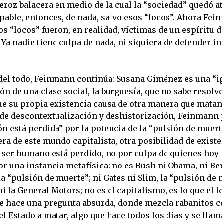
feroz balacera en medio de la cual la “sociedad” quedó a
lpable, entonces, de nada, salvo esos “locos”. Ahora Fe
os “locos” fueron, en realidad, víctimas de un espíritu d
 Ya nadie tiene culpa de nada, ni siquiera de defender i
del todo, Feinmann continúa: Susana Giménez es una “i
ón de una clase social, la burguesía, que no sabe resolve
e su propia existencia causa de otra manera que matan
de descontextualización y deshistorización, Feinmann
ión está perdida” por la potencia de la “pulsión de muert
uera de este mundo capitalista, otra posibilidad de exist
el ser humano está perdido, no por culpa de quienes hoy
or una instancia metafísica: no es Bush ni Obama, ni Be
la “pulsión de muerte”; ni Gates ni Slim, la “pulsión de 
ni la General Motors; no es el capitalismo, es lo que el l
le hace una pregunta absurda, donde mezcla rabanitos c
el Estado a matar, algo que hace todos los días y se llama