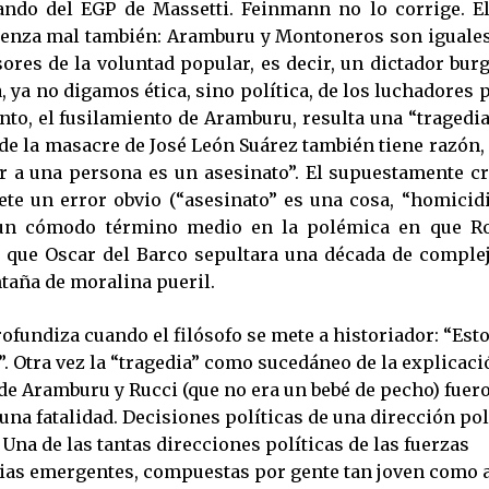
ando del EGP de Massetti. Feinmann no lo corrige. El
nza mal también: Aramburu y Montoneros son iguales.
ores de la voluntad popular, es decir, un dictador burg
, ya no digamos ética, sino política, de los luchadores
nto, el fusilamiento de Aramburu, resulta una “tragedia
de la masacre de José León Suárez también tiene razón,
r a una persona es un asesinato”. El supuestamente crí
te un error obvio (“asesinato” es una cosa, “homicidi
un cómodo término medio en la polémica en que Roj
a que Oscar del Barco sepultara una década de complej
taña de moralina pueril.
rofundiza cuando el filósofo se mete a historiador: “Est
”. Otra vez la “tragedia” como sucedáneo de la explicaci
de Aramburu y Rucci (que no era un bebé de pecho) fuer
 una fatalidad. Decisiones políticas de una dirección polí
na de las tantas direcciones políticas de las fuerzas
ias emergentes, compuestas por gente tan joven como a