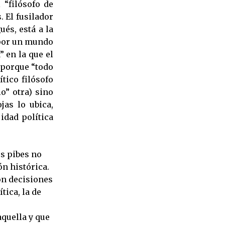
 “filósofo de
 El fusilador
ués, está a la
 por un mundo
” en la que el
 porque “todo
tico filósofo
o” otra) sino
as lo ubica,
idad política
os pibes no
ón histórica.
on decisiones
tica, la de
quella y que