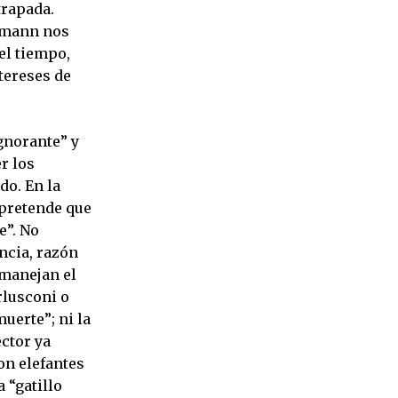
trapada.
inmann nos
el tiempo,
ntereses de
gnorante” y
r los
do. En la
 pretende que
e”. No
encia, razón
 manejan el
rlusconi o
muerte”; ni la
ector ya
on elefantes
 “gatillo