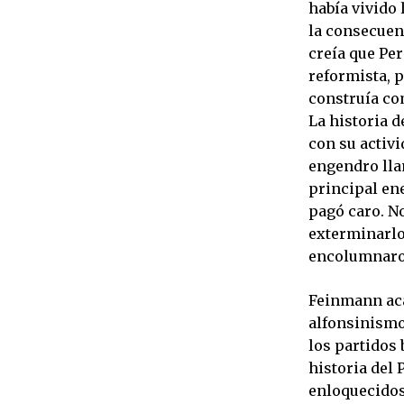
había vivido 
la consecuen
creía que Per
reformista, 
construía co
La historia 
con su activ
engendro lla
principal en
pagó caro. No
exterminarlo
encolumnaro
Feinmann acab
alfonsinismo,
los partidos 
historia del 
enloquecidos