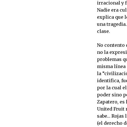
irracional y 
Nadie era cu
explica que l
una tragedia.
clase.
No contento 
no la expresi
problemas qu
misma línea 
la “civilizac
identifica, f
por la cual 
poder sino p
Zapatero, es 
United Fruit 
sabe… Rojas 
(el derecho d