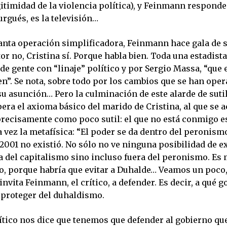
legitimidad de la violencia política), y Feinmann responde
urgués, es la televisión…
anta operación simplificadora, Feinmann hace gala de s
tor no, Cristina sí. Porque habla bien. Toda una estadist
de gente con “linaje” político y por Sergio Massa, “que 
n”. Se nota, sobre todo por los cambios que se han oper
u asunción… Pero la culminación de este alarde de sutil
era el axioma básico del marido de Cristina, al que se 
precisamente como poco sutil: el que no está conmigo e
 vez la metafísica: “El poder se da dentro del peronismo
2001 no existió. No sólo no ve ninguna posibilidad de e
 del capitalismo sino incluso fuera del peronismo. Es m
, porque habría que evitar a Duhalde… Veamos un poco,
invita Feinmann, el crítico, a defender. Es decir, a qué 
proteger del duhaldismo.
crítico nos dice que tenemos que defender al gobierno q