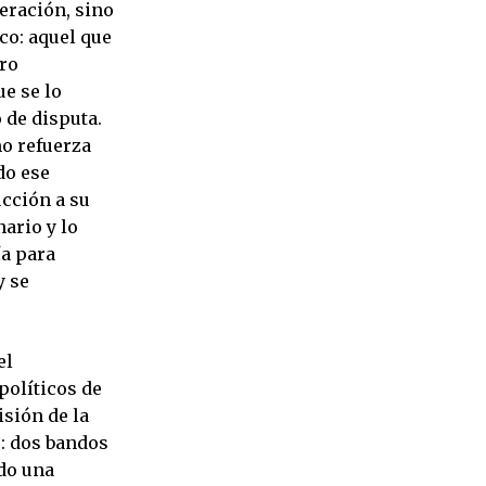
eración, sino
co: aquel que
ero
e se lo
 de disputa.
mo refuerza
do ese
cción a su
ario y lo
ía para
y se
el
políticos de
isión de la
”: dos bandos
ido una