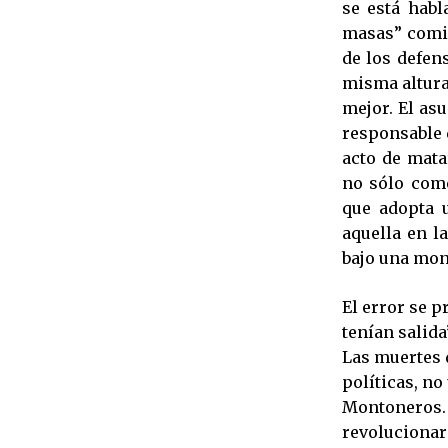
se está habl
masas” comie
de los defens
misma altura
mejor. El asu
responsable 
acto de mata
no sólo come
que adopta 
aquella en l
bajo una mon
El error se p
tenían salida
Las muertes 
políticas, no
Montoneros. U
revolucionar