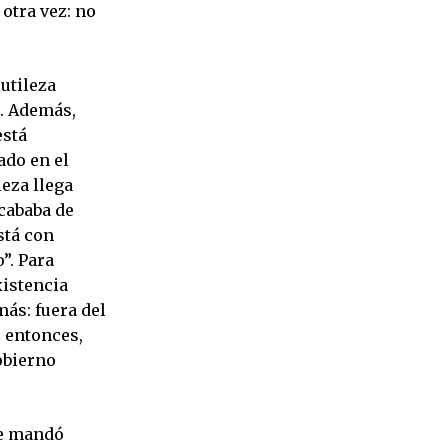
 otra vez: no
utileza
a. Además,
está
ado en el
eza llega
acababa de
stá con
”. Para
xistencia
ás: fuera del
 entonces,
gobierno
ue mandó