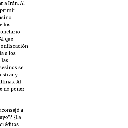
 a Irán. Al
eprimir
asino
e los
Monetario
Al que
confiscación
a a los
 las
sesinos se
estrar y
llinas. Al
de no poner
 aconsejó a
uyo”? ¿La
 créditos