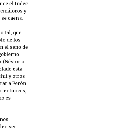
uce el Indec
 semáforos y
 se caen a
 tal, que
olo de los
en el seno de
 gobierno
r (Néstor o
elado esta
hii y otros
arar a Perón
o, entonces,
no es
enos
elen ser