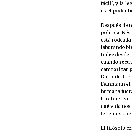
fácil”, y la 
es el poder b
Después de t
política: Nés
está rodeada 
laburando bie
Indec desde s
cuando recup
categorizar 
Duhalde. Otra
Feinmann el 
humana fuera
kirchnerismo
qué vida nos 
tenemos que 
El filósofo 