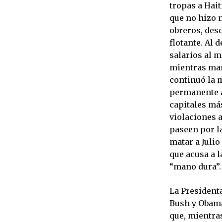
tropas a Hait
que no hizo 
obreros, des
flotante. Al 
salarios al 
mientras man
continuó la 
permanente al
capitales más
violaciones 
paseen por la
matar a Julio
que acusa a l
“mano dura”.
La Presidenta
Bush y Obama 
que, mientras