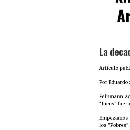
A
La deca
Artículo publ
Por Eduardo S
Feinmann aca
“locos” fuero
Empezamos ma
los “Pobres”