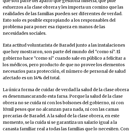
que son parte del aparto que gestiona miseria, que pide
esfuerzos a la clase obrera y les importa un comino que las
realidades de las familias pueden ser diferentes de verdad.
Esto solo es posible expropiando a los responsables del
problema para poner esa riqueza en manos de las
necesidades sociales.
Esta actitud voluntarista de Baradel junto a las instalaciones
que hoy mostraron, son parte del mundo del “como sí”. El
gobierno hace “como sí” cuando sale en público a felicitar a
los médicos, pero producto de que no provee los elementos
necesarios para protección, el número de personal de salud
afectado es un 14% del total.
La única forma de cuidar de verdad la salud de la clase obrera
es desenmascarando esta farsa. Porque la salud de la clase
obrera no se cuida ni con los bolsones del gobierno, ni con
10mil pesos que no alcanzan para nada, ni con las camas
precarias de Baradel. A la salud de la clase obrera, en este
momento, se la cuida si se garantiza un salario igual a la
canasta familiar real a todas las familias que lo necesiten. Con