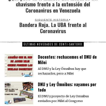
chavismo frente a la extensión del
post:
Coronavirus en Venezuela
SIGUIENTE HISTORIA
Bandera Roja. La UBA frente al
Next
Coronavirus
post:
ÚLTIMAS NOVEDADES DE CONTI-SANTORO
Docentes: rechacemos el DNU de
Milei
Al DNU y la Ley Ómnibus hay que
rechazarlos, pero a Milei
DNU y Ley Ómnibus: vayamos por
todo
El DNU y proyecto de Ley Omnibus
enviados por Milei al Congreso