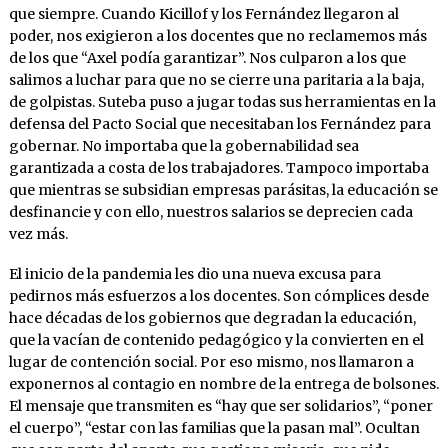
que siempre. Cuando Kicillof y los Fernández llegaron al
poder, nos exigieron a los docentes que no reclamemos más
de los que “Axel podía garantizar”. Nos culparon a los que
salimos a luchar para que no se cierre una paritaria a la baja,
de golpistas. Suteba puso a jugar todas sus herramientas en la
defensa del Pacto Social que necesitaban los Fernández para
gobernar. No importaba que la gobernabilidad sea
garantizada a costa de los trabajadores. Tampoco importaba
que mientras se subsidian empresas parásitas, la educación se
desfinancie y con ello, nuestros salarios se deprecien cada
vez más.
El inicio de la pandemia les dio una nueva excusa para
pedirnos más esfuerzos a los docentes. Son cómplices desde
hace décadas de los gobiernos que degradan la educación,
que la vacían de contenido pedagógico y la convierten en el
lugar de contención social. Por eso mismo, nos llamaron a
exponernos al contagio en nombre de la entrega de bolsones.
El mensaje que transmiten es “hay que ser solidarios”, “poner
el cuerpo”, “estar con las familias que la pasan mal”. Ocultan