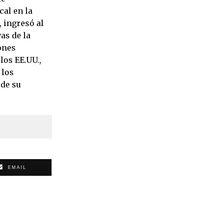
cal en la
 ingresó al
as de la
ones
los EE.UU.,
 los
 de su
EMAIL