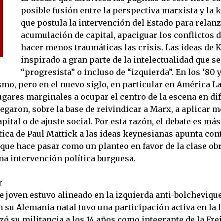
posible fusión entre la perspectiva marxista y la 
que postula la intervención del Estado para relanz
acumulación de capital, apaciguar los conflictos d
hacer menos traumáticas las crisis. Las ideas de
inspirado a gran parte de la intelectualidad que s
“progresista” o incluso de “izquierda”. En los ‘80 
smo, pero en el nuevo siglo, en particular en América La
ugares marginales a ocupar el centro de la escena en di
egaron, sobre la base de reivindicar a Marx, a aplicar 
apital o de ajuste social. Por esta razón, el debate es má
tica de Paul Mattick a las ideas keynesianas apunta con
que hace pasar como un planteo en favor de la clase obr
na intervención política burguesa.
r
 joven estuvo alineado en la izquierda anti-bolchevique
n su Alemania natal tuvo una participación activa en la 
ó su militancia a los 14 años como integrante de la Fre