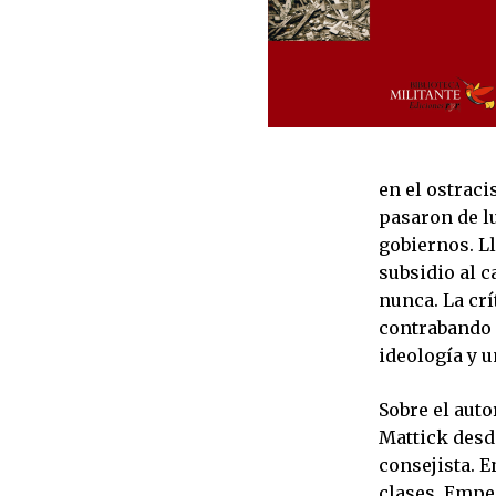
en el ostraci
pasaron de l
gobiernos. Ll
subsidio al c
nunca. La crí
contrabando 
ideología y u
Sobre el auto
Mattick desde
consejista. E
clases. Empez