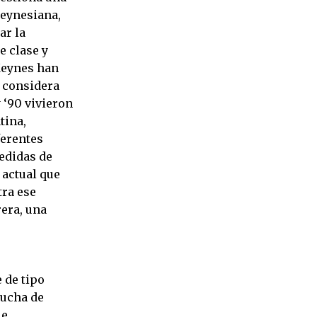
keynesiana,
ar la
e clase y
 Keynes han
e considera
y ‘90 vivieron
tina,
ferentes
medidas de
s actual que
tra ese
era, una
 de tipo
lucha de
ie