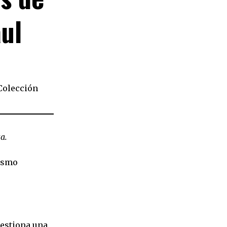
ul
Colección
a.
lismo
uestiona una