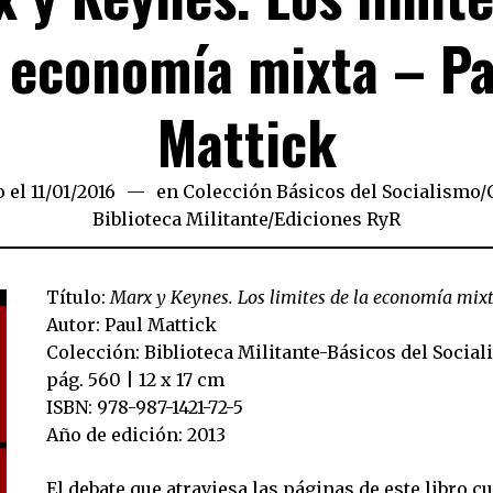
a economía mixta – Pa
Mattick
 el
11/01/2016
16/11/2019
en
Colección Básicos del Socialismo
/
Biblioteca Militante
/
Ediciones RyR
Título:
Marx y Keynes. Los limites de la economía mixt
Autor: Paul Mattick
Colección: Biblioteca Militante-Básicos del Socia
pág. 560 | 12 x 17 cm
ISBN: 978-987-1421-72-5
Año de edición: 2013
El debate que atraviesa las páginas de este libro c