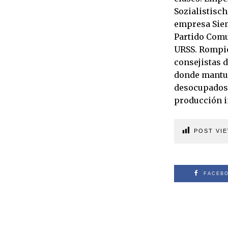
Sozialistisch
empresa Siemm
Partido Comu
URSS. Rompió
consejistas d
donde mantuv
desocupados d
producción i
POST VIE
FACEB