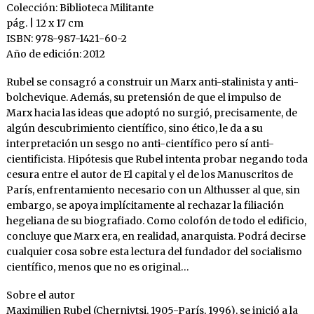
Colección: Biblioteca Militante
pág. | 12 x 17 cm
ISBN: 978-987-1421-60-2
Año de edición: 2012
Rubel se consagró a construir un Marx anti-stalinista y anti-
bolchevique. Además, su pretensión de que el impulso de
Marx hacia las ideas que adoptó no surgió, precisamente, de
algún descubrimiento científico, sino ético, le da a su
interpretación un sesgo no anti-científico pero sí anti-
cientificista. Hipótesis que Rubel intenta probar negando toda
cesura entre el autor de El capital y el de los Manuscritos de
París, enfrentamiento necesario con un Althusser al que, sin
embargo, se apoya implícitamente al rechazar la filiación
hegeliana de su biografiado. Como colofón de todo el edificio,
concluye que Marx era, en realidad, anarquista. Podrá decirse
cualquier cosa sobre esta lectura del fundador del socialismo
científico, menos que no es original…
Sobre el autor
Maximilien Rubel (Chernivtsi, 1905-París, 1996), se inició a la