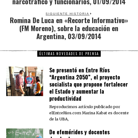
narcotráfico y funcionarios, 01/09/2014
SIGUIENTE HISTORIA
Romina De Luca en «Recorte Informativo»
Next
(FM Moreno), sobre la educación en
post:
Argentina, 03/09/2014
ÚLTIMAS NOVEDADES DE PRENSA
Se presentó en Entre Ríos
“Argentina 2050”, el proyecto
socialista que propone fortalecer
el Estado y aumentar la
productividad
Reproducimos artículo publicado por
elEntreRios.com Marina Kabat es docente
de la UBA,
De efemérides y docentes