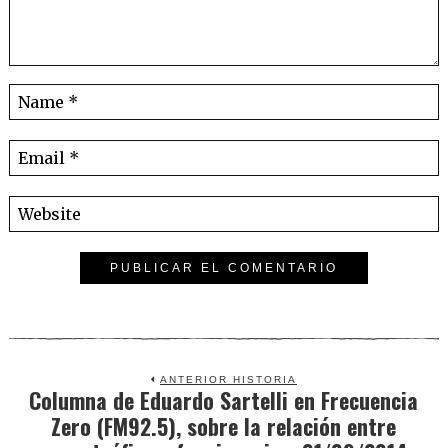
ANTERIOR HISTORIA
Columna de Eduardo Sartelli en Frecuencia
Previous
Zero (FM92.5), sobre la relación entre
post: